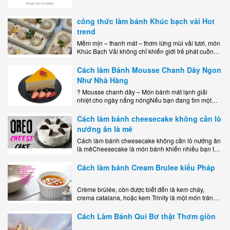
công thức làm bánh Khúc bạch vải Hot
trend
Mềm mịn – thanh mát – thơm lừng mùi vải tươi, món
Khúc Bạch Vải không chỉ khiến giới trẻ phát cuồng
mà còn là lựa chọn hoàn hảo cho..
Cách làm Bánh Mousse Chanh Dây Ngon
Như Nhà Hàng
? Mousse chanh dây – Món bánh mát lạnh giải
nhiệt cho ngày nắng nóngNếu bạn đang tìm một
món tráng miệng vừa đẹp mắt, vừa ngon miệng lại
dễ..
Cách làm bánh cheesecake không cần lò
nướng ăn là mê
Cách làm bánh cheesecake không cần lò nướng ăn
là mêCheesecake là món bánh khiến nhiều bạn trẻ
mê mẩn nhờ hương vị béo ngậy, ngọt ngào của lớp
kem..
Cách làm bánh Cream Brulee kiểu Pháp
Crème brûlée, còn được biết đến là kem cháy,
crema catalana, hoặc kem Trinity là một món tráng
miệng bao gồm một lớp đế custard béo phủ với một
lớp..
Cách Làm Bánh Qui Bơ thật Thơm giòn