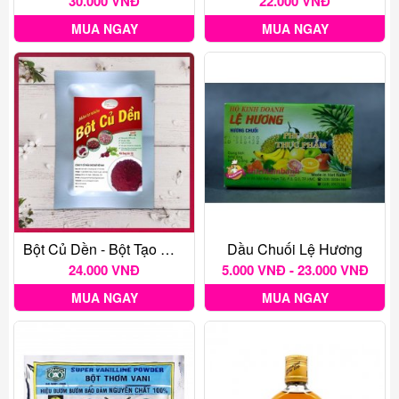
30.000 VNĐ
22.000 VNĐ
MUA NGAY
MUA NGAY
Bột Củ Dền - Bột Tạo Màu Thực Phẩm Tự Nhiên Gói 20G
Dầu Chuối Lệ Hương
24.000 VNĐ
5.000 VNĐ - 23.000 VNĐ
MUA NGAY
MUA NGAY