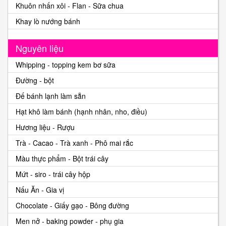
Khuôn nhấn xôi - Flan - Sữa chua
Khay lò nướng bánh
Nguyên liệu
Whipping - topping kem bơ sữa
Đường - bột
Đế bánh lạnh làm sẵn
Hạt khô làm bánh (hạnh nhân, nho, điều)
Hương liệu - Rượu
Trà - Cacao - Trà xanh - Phô mai rắc
Màu thực phẩm - Bột trái cây
Mứt - siro - trái cây hộp
Nấu Ăn - Gia vị
Chocolate - Giấy gạo - Bông đường
Men nở - baking powder - phụ gia