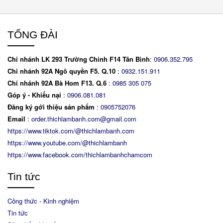
TỔNG ĐÀI
Chi nhánh LK 293 Trường Chinh F14 Tân Bình
:
0906.352.795
Chi nhánh 92A Ngô quyền F5. Q.10
:
0932.151.911
Chi nhánh 92A Bà Hom F13. Q.6
:
0
985 305 075
Góp ý - Khiếu nại
:
0906.081.081
Đăng ký gới thiệu sản phẩm
:
0905752076
Email
:
order.thichlambanh.com@gmail.com
https://www.tiktok.com/@thichlambanh.com
https://www.youtube.com/@thichlambanh
https://www.facebook.com/thichlambanhchamcom
Tin tức
Công thức - Kinh nghiệm
Tin tức