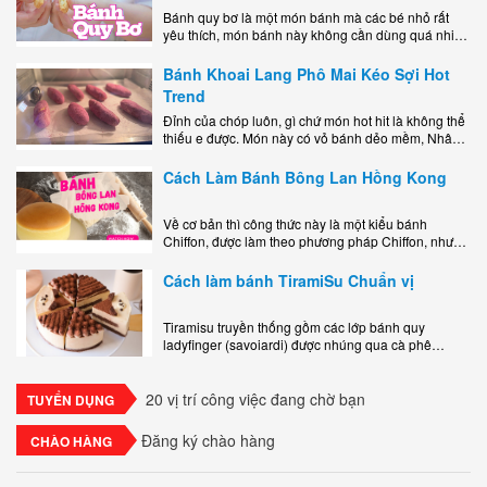
Bánh quy bơ là một món bánh mà các bé nhỏ rất
yêu thích, món bánh này không cần dùng quá nhiều
nguyên liệu hay quá cầu kỳ, cách làm..
Bánh Khoai Lang Phô Mai Kéo Sợi Hot
Trend
Đỉnh của chóp luôn, gì chứ món hot hit là không thể
thiếu e được. Món này có vỏ bánh dẻo mềm, Nhân
phô mai béo ngậy kéo sợimùi Khoai..
Cách Làm Bánh Bông Lan Hồng Kong
Về cơ bản thì công thức này là một kiểu bánh
Chiffon, được làm theo phương pháp Chiffon, nhưng
nướng trong khuôn tròn hoàn toàn ổn. Bánh rất
ngon, làm..
Cách làm bánh TiramiSu Chuẩn vị
Tiramisu truyền thống gồm các lớp bánh quy
ladyfinger (savoiardi) được nhúng qua cà phê
espresso, xen kẽ với lớp kem béo mềm làm từ phô
mai mascarpone, trứng và..
20 vị trí công việc đang chờ bạn
TUYỂN DỤNG
Đăng ký chào hàng
CHÀO HÀNG