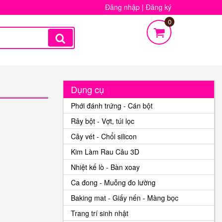
Đăng nhập
|
Đăng ký
0
Dụng cụ
Phới đánh trứng - Cán bột
Rây bột - Vợt, túi lọc
Cây vét - Chổi silicon
Kim Làm Rau Câu 3D
Nhiệt kế lò - Bàn xoay
Ca đong - Muỗng đo lường
Baking mat - Giấy nến - Màng bọc
Trang trí sinh nhật