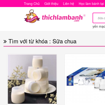
Tìm
Trang Chủ
Giới thiệu
Liên hệ
Học làm bánh tại
với
từ
yến mạ
khóa
:
Tìm với từ khóa : Sữa chua
Sữa
chua