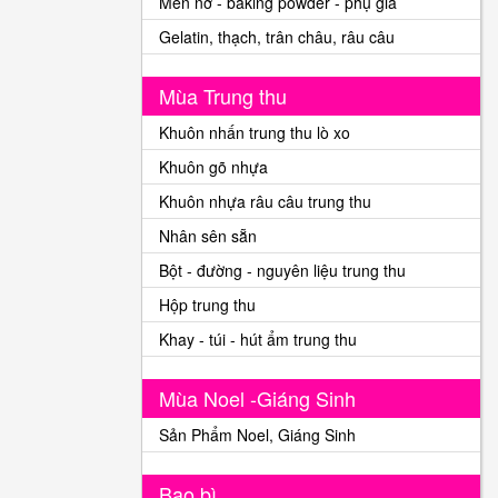
Men nở - baking powder - phụ gia
Gelatin, thạch, trân châu, râu câu
Mùa Trung thu
Khuôn nhấn trung thu lò xo
Khuôn gõ nhựa
Khuôn nhựa râu câu trung thu
Nhân sên sẵn
Bột - đường - nguyên liệu trung thu
Hộp trung thu
Khay - túi - hút ẩm trung thu
Mùa Noel -Giáng Sinh
Sản Phẩm Noel, Giáng Sinh
Bao bì