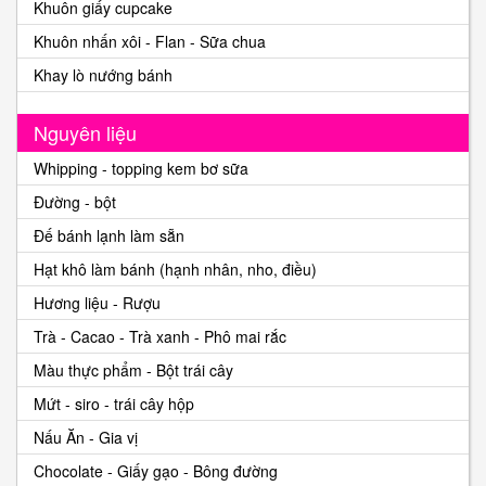
Khuôn giấy cupcake
Khuôn nhấn xôi - Flan - Sữa chua
Khay lò nướng bánh
Nguyên liệu
Whipping - topping kem bơ sữa
Đường - bột
Đế bánh lạnh làm sẵn
Hạt khô làm bánh (hạnh nhân, nho, điều)
Hương liệu - Rượu
Trà - Cacao - Trà xanh - Phô mai rắc
Màu thực phẩm - Bột trái cây
Mứt - siro - trái cây hộp
Nấu Ăn - Gia vị
Chocolate - Giấy gạo - Bông đường