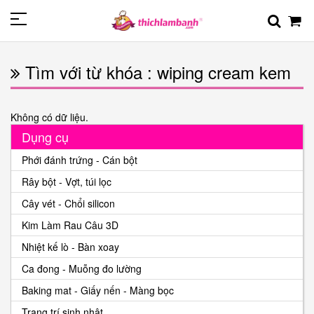
Tìm với từ khóa : wiping cream kem
Không có dữ liệu.
Dụng cụ
Phới đánh trứng - Cán bột
Rây bột - Vợt, túi lọc
Cây vét - Chổi silicon
Kim Làm Rau Câu 3D
Nhiệt kế lò - Bàn xoay
Ca đong - Muỗng đo lường
Baking mat - Giấy nến - Màng bọc
Trang trí sinh nhật