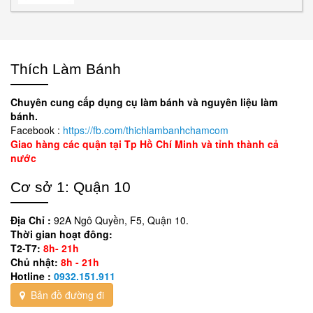
Thích Làm Bánh
Chuyên cung cấp dụng cụ làm bánh và nguyên liệu làm
bánh.
Facebook :
https://fb.com/thichlambanhchamcom
Giao hàng các quận tại Tp Hồ Chí Minh và tỉnh thành cả
nước
Cơ sở 1: Quận 10
Địa Chỉ :
92A Ngô Quyền, F5, Quận 10.
Thời gian hoạt đông:
T2-T7:
8h- 21h
Chủ nhật:
8h - 21h
Hotline :
0932.151.911
Bản đồ đường đi