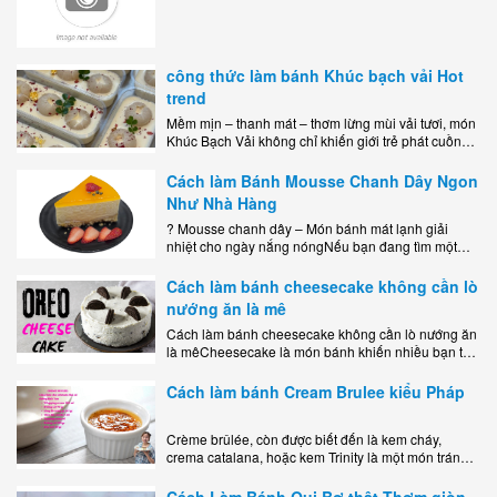
công thức làm bánh Khúc bạch vải Hot
trend
Mềm mịn – thanh mát – thơm lừng mùi vải tươi, món
Khúc Bạch Vải không chỉ khiến giới trẻ phát cuồng
mà còn là lựa chọn hoàn hảo cho..
Cách làm Bánh Mousse Chanh Dây Ngon
Như Nhà Hàng
? Mousse chanh dây – Món bánh mát lạnh giải
nhiệt cho ngày nắng nóngNếu bạn đang tìm một
món tráng miệng vừa đẹp mắt, vừa ngon miệng lại
dễ..
Cách làm bánh cheesecake không cần lò
nướng ăn là mê
Cách làm bánh cheesecake không cần lò nướng ăn
là mêCheesecake là món bánh khiến nhiều bạn trẻ
mê mẩn nhờ hương vị béo ngậy, ngọt ngào của lớp
kem..
Cách làm bánh Cream Brulee kiểu Pháp
Crème brûlée, còn được biết đến là kem cháy,
crema catalana, hoặc kem Trinity là một món tráng
miệng bao gồm một lớp đế custard béo phủ với một
lớp..
Cách Làm Bánh Qui Bơ thật Thơm giòn