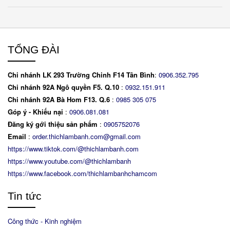
TỔNG ĐÀI
Chi nhánh LK 293 Trường Chinh F14 Tân Bình
:
0906.352.795
Chi nhánh 92A Ngô quyền F5. Q.10
:
0932.151.911
Chi nhánh 92A Bà Hom F13. Q.6
:
0
985 305 075
Góp ý - Khiếu nại
:
0906.081.081
Đăng ký gới thiệu sản phẩm
:
0905752076
Email
:
order.thichlambanh.com@gmail.com
https://www.tiktok.com/@thichlambanh.com
https://www.youtube.com/@thichlambanh
https://www.facebook.com/thichlambanhchamcom
Tin tức
Công thức - Kinh nghiệm