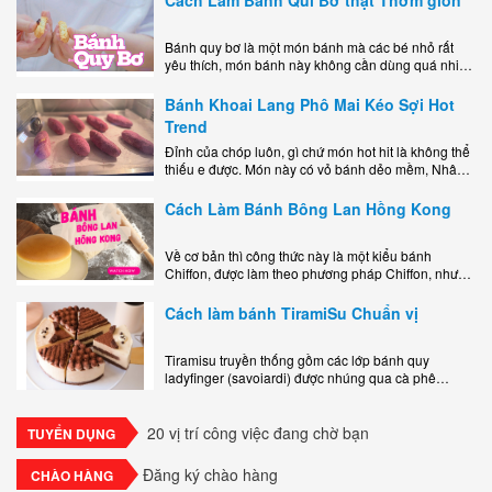
Bánh quy bơ là một món bánh mà các bé nhỏ rất
yêu thích, món bánh này không cần dùng quá nhiều
nguyên liệu hay quá cầu kỳ, cách làm..
Bánh Khoai Lang Phô Mai Kéo Sợi Hot
Trend
Đỉnh của chóp luôn, gì chứ món hot hit là không thể
thiếu e được. Món này có vỏ bánh dẻo mềm, Nhân
phô mai béo ngậy kéo sợimùi Khoai..
Cách Làm Bánh Bông Lan Hồng Kong
Về cơ bản thì công thức này là một kiểu bánh
Chiffon, được làm theo phương pháp Chiffon, nhưng
nướng trong khuôn tròn hoàn toàn ổn. Bánh rất
ngon, làm..
Cách làm bánh TiramiSu Chuẩn vị
Tiramisu truyền thống gồm các lớp bánh quy
ladyfinger (savoiardi) được nhúng qua cà phê
espresso, xen kẽ với lớp kem béo mềm làm từ phô
mai mascarpone, trứng và..
20 vị trí công việc đang chờ bạn
TUYỂN DỤNG
Đăng ký chào hàng
CHÀO HÀNG