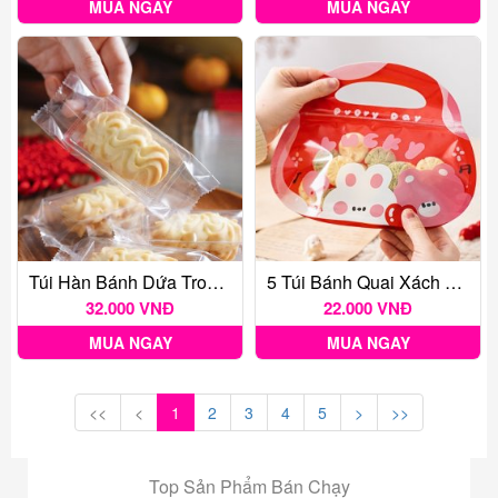
MUA NGAY
MUA NGAY
Túi Hàn Bánh Dứa Trong 4.7*13.5*2.5cm ~100c
5 Túi Bánh Quai Xách Lucky Day
32.000 VNĐ
22.000 VNĐ
MUA NGAY
MUA NGAY
<<
<
1
2
3
4
5
>
>>
Top Sản Phẩm Bán Chạy