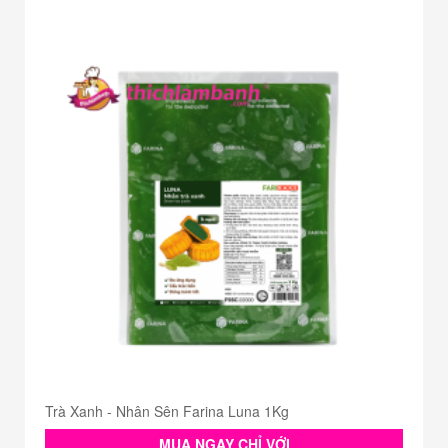
Trà Xanh - Nhân Sên Farina Luna 1Kg
MUA NGAY CHỈ VỚI