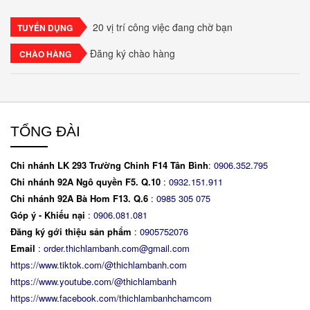
espresso, xen kẽ với lớp kem béo mềm làm từ phô
mai mascarpone, trứng và..
20 vị trí công việc đang chờ bạn
TUYỂN DỤNG
Đăng ký chào hàng
CHÀO HÀNG
TỔNG ĐÀI
Chi nhánh LK 293 Trường Chinh F14 Tân Bình
:
0906.352.795
Chi nhánh 92A Ngô quyền F5. Q.10
:
0932.151.911
Chi nhánh 92A Bà Hom F13. Q.6
:
0
985 305 075
Góp ý - Khiếu nại
:
0906.081.081
Đăng ký gới thiệu sản phẩm
:
0905752076
Email
:
order.thichlambanh.com@gmail.com
https://www.tiktok.com/@thichlambanh.com
https://www.youtube.com/@thichlambanh
https://www.facebook.com/thichlambanhchamcom