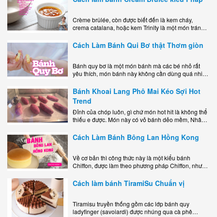
Crème brûlée, còn được biết đến là kem cháy,
crema catalana, hoặc kem Trinity là một món tráng
miệng bao gồm một lớp đế custard béo phủ với một
lớp..
Cách Làm Bánh Qui Bơ thật Thơm giòn
Bánh quy bơ là một món bánh mà các bé nhỏ rất
yêu thích, món bánh này không cần dùng quá nhiều
nguyên liệu hay quá cầu kỳ, cách làm..
Bánh Khoai Lang Phô Mai Kéo Sợi Hot
Trend
Đỉnh của chóp luôn, gì chứ món hot hit là không thể
thiếu e được. Món này có vỏ bánh dẻo mềm, Nhân
phô mai béo ngậy kéo sợimùi Khoai..
Cách Làm Bánh Bông Lan Hồng Kong
Về cơ bản thì công thức này là một kiểu bánh
Chiffon, được làm theo phương pháp Chiffon, nhưng
nướng trong khuôn tròn hoàn toàn ổn. Bánh rất
ngon, làm..
Cách làm bánh TiramiSu Chuẩn vị
Tiramisu truyền thống gồm các lớp bánh quy
ladyfinger (savoiardi) được nhúng qua cà phê