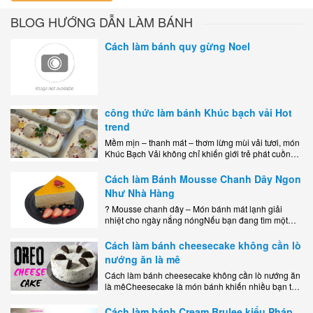
BLOG HƯỚNG DẪN LÀM BÁNH
Cách làm bánh quy gừng Noel
công thức làm bánh Khúc bạch vải Hot
trend
Mềm mịn – thanh mát – thơm lừng mùi vải tươi, món
Khúc Bạch Vải không chỉ khiến giới trẻ phát cuồng
mà còn là lựa chọn hoàn hảo cho..
Cách làm Bánh Mousse Chanh Dây Ngon
Như Nhà Hàng
? Mousse chanh dây – Món bánh mát lạnh giải
nhiệt cho ngày nắng nóngNếu bạn đang tìm một
món tráng miệng vừa đẹp mắt, vừa ngon miệng lại
dễ..
Cách làm bánh cheesecake không cần lò
nướng ăn là mê
Cách làm bánh cheesecake không cần lò nướng ăn
là mêCheesecake là món bánh khiến nhiều bạn trẻ
mê mẩn nhờ hương vị béo ngậy, ngọt ngào của lớp
kem..
Cách làm bánh Cream Brulee kiểu Pháp