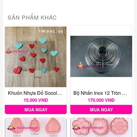
SẢN PHẨM KHÁC
Khuôn Nhựa Đổ Socola Trái Tim Trang Trí
Bộ Nhấn Inox 12 Tròn Đủ Cỡ
15.000 VNĐ
170.000 VNĐ
MUA NGAY
MUA NGAY