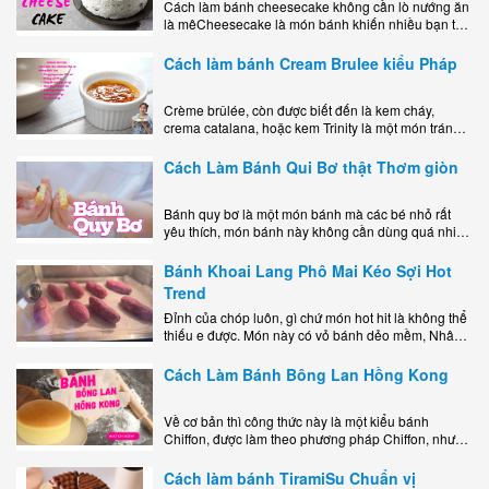
Cách làm bánh cheesecake không cần lò nướng ăn
là mêCheesecake là món bánh khiến nhiều bạn trẻ
mê mẩn nhờ hương vị béo ngậy, ngọt ngào của lớp
kem..
Cách làm bánh Cream Brulee kiểu Pháp
Crème brûlée, còn được biết đến là kem cháy,
crema catalana, hoặc kem Trinity là một món tráng
miệng bao gồm một lớp đế custard béo phủ với một
lớp..
Cách Làm Bánh Qui Bơ thật Thơm giòn
Bánh quy bơ là một món bánh mà các bé nhỏ rất
yêu thích, món bánh này không cần dùng quá nhiều
nguyên liệu hay quá cầu kỳ, cách làm..
Bánh Khoai Lang Phô Mai Kéo Sợi Hot
Trend
Đỉnh của chóp luôn, gì chứ món hot hit là không thể
thiếu e được. Món này có vỏ bánh dẻo mềm, Nhân
phô mai béo ngậy kéo sợimùi Khoai..
Cách Làm Bánh Bông Lan Hồng Kong
Về cơ bản thì công thức này là một kiểu bánh
Chiffon, được làm theo phương pháp Chiffon, nhưng
nướng trong khuôn tròn hoàn toàn ổn. Bánh rất
ngon, làm..
Cách làm bánh TiramiSu Chuẩn vị