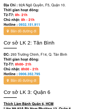
Địa Chỉ :
92A Ngô Quyền, F5, Quận 10.
Thời gian hoạt đông:
T2-T7:
8h- 21h
Chủ nhật:
8h - 21h
Hotline :
0932.151.911
Bản đồ đường đi
Cơ sở LK 2: Tân Bình
ĐC:
293 Trường Chinh, F14, Q. Tân Bình
Thời gian hoạt đông:
T2-T7:
8h00- 21h
Chủ nhật:
8h00 - 21h
Hotline :
0906.352.795
Bản đồ đường đi
Cơ sở LK 3: Quận 6
Thích Làm Bánh Quận 6, HCM
Liên Hệ 92A Bà Hom Phường 13, Quận 6