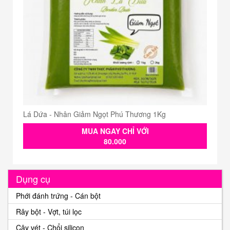
Lá Dứa - Nhân Giảm Ngọt Phú Thương 1Kg
MUA NGAY CHỈ VỚI
80.000
Dụng cụ
Phới đánh trứng - Cán bột
Rây bột - Vợt, túi lọc
Cây vét - Chổi silicon