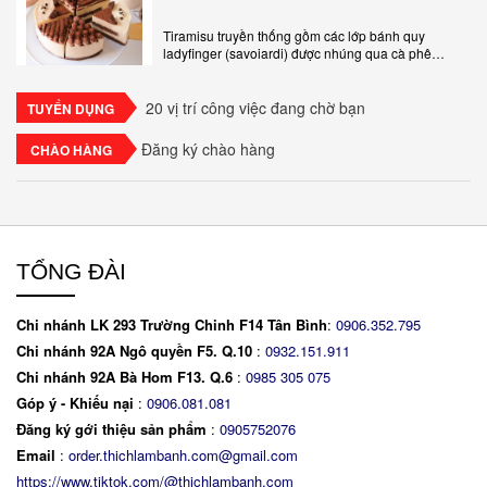
Tiramisu truyền thống gồm các lớp bánh quy
ladyfinger (savoiardi) được nhúng qua cà phê
espresso, xen kẽ với lớp kem béo mềm làm từ phô
mai mascarpone, trứng và..
20 vị trí công việc đang chờ bạn
TUYỂN DỤNG
Đăng ký chào hàng
CHÀO HÀNG
TỔNG ĐÀI
Chi nhánh LK 293 Trường Chinh F14 Tân Bình
:
0906.352.795
Chi nhánh 92A Ngô quyền F5. Q.10
:
0932.151.911
Chi nhánh 92A Bà Hom F13. Q.6
:
0
985 305 075
Góp ý - Khiếu nại
:
0906.081.081
Đăng ký gới thiệu sản phẩm
:
0905752076
Email
:
order.thichlambanh.com@gmail.com
https://www.tiktok.com/@thichlambanh.com