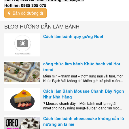
Hotline: 0985 305 075
Bản đồ đường đi
BLOG HƯỚNG DẪN LÀM BÁNH
Cách làm bánh quy gừng Noel
công thức làm bánh Khúc bạch vải Hot
trend
Mềm mịn – thanh mát – thơm lừng mùi vải tươi, món
Khúc Bạch Vải không chỉ khiến giới trẻ phát cuồng
mà còn là lựa chọn hoàn hảo cho..
Cách làm Bánh Mousse Chanh Dây Ngon
Như Nhà Hàng
? Mousse chanh dây – Món bánh mát lạnh giải
nhiệt cho ngày nắng nóngNếu bạn đang tìm một
món tráng miệng vừa đẹp mắt, vừa ngon miệng lại
dễ..
Cách làm bánh cheesecake không cần lò
nướng ăn là mê