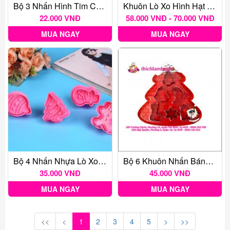
Bộ 3 Nhấn Hình Tim Cao 2 Cm
Khuôn Lò Xo Hình Hạt Đậu Phộng, Củ Lạc 50g
22.000 VNĐ
58.000 VNĐ - 70.000 VNĐ
MUA NGAY
MUA NGAY
Bộ 4 Nhấn Nhựa Lò Xo Giáng Sinh Noel Hồng
Bộ 6 Khuôn Nhấn Bánh Quy Giáng Sinh
35.000 VNĐ
45.000 VNĐ
MUA NGAY
MUA NGAY
<<
<
1
2
3
4
5
>
>>