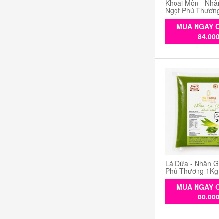
Khoai Môn - Nhâ
Ngọt Phú Thươn
MUA NGAY C
84.00
Lá Dứa - Nhân G
Phú Thương 1Kg
MUA NGAY C
80.00