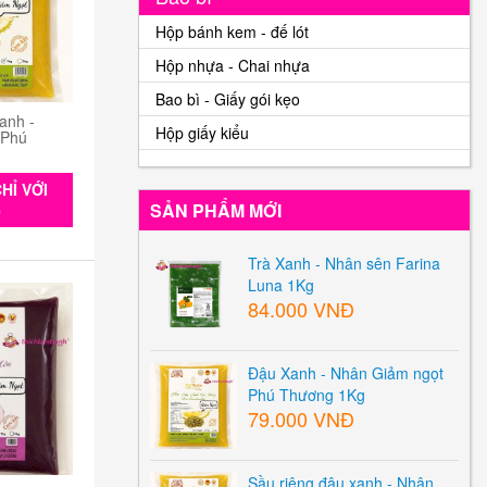
Hộp bánh kem - đế lót
Hộp nhựa - Chai nhựa
Bao bì - Giấy gói kẹo
anh -
Hộp giấy kiểu
 Phú
HỈ VỚI
SẢN PHẨM MỚI
0
Trà Xanh - Nhân sên Farina
Luna 1Kg
84.000 VNĐ
Đậu Xanh - Nhân Giảm ngọt
Phú Thương 1Kg
79.000 VNĐ
Sầu riêng đậu xanh - Nhân