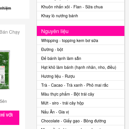
Khuôn nhấn xôi - Flan - Sữa chua
 nhiệm
Khay lò nướng bánh
Nguyên liệu
 Bán Chạy
Whipping - topping kem bơ sữa
Đường - bột
Đế bánh lạnh làm sẵn
Hạt khô làm bánh (hạnh nhân, nho, điều)
Hương liệu - Rượu
Trà - Cacao - Trà xanh - Phô mai rắc
Màu thực phẩm - Bột trái cây
 Sên
Mứt - siro - trái cây hộp
Nấu Ăn - Gia vị
HỈ VỚI
0
Chocolate - Giấy gạo - Bông đường