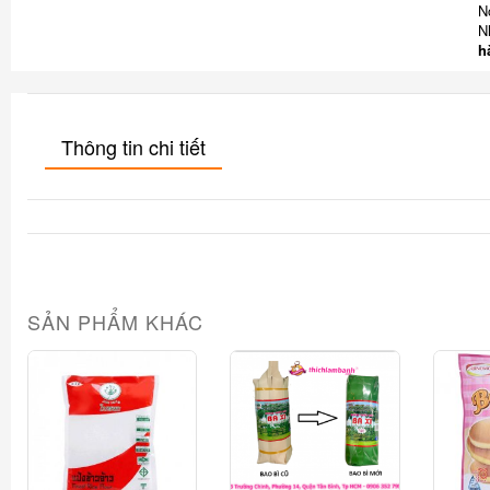
N
N
h
Thông tin chi tiết
SẢN PHẨM KHÁC