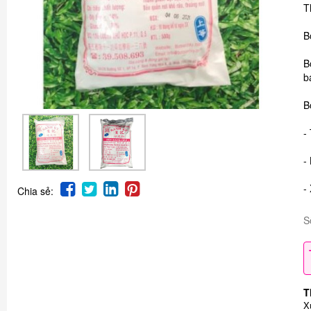
T
B
B
b
B
-
-
-
Chia sẻ:
S
T
X