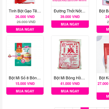
Tinh Bột Gạo Tẻ Thái Lan 400gr
Đường Thốt Nốt Ba Xi Gói Lá 500g
26.000 VNĐ
39.000 VNĐ
2
26.000 VNĐ
2
MUA NGAY
MUA NGAY
M
Bột Mì Số 8 Bông Lan Meizan Gold 500G
Bột Mì Bông Hồng Đỏ Sanh Ký 1 Kg
15.000 VNĐ
41.000 VNĐ
27.000
MUA NGAY
MUA NGAY
M