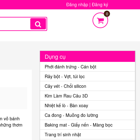
Đăng nhập
|
Đăng ký
0
Dụng cụ
Phới đánh trứng - Cán bột
Rây bột - Vợt, túi lọc
Cây vét - Chổi silicon
Kim Làm Rau Câu 3D
Nhiệt kế lò - Bàn xoay
Ca đong - Muỗng đo lường
àm vỏ bánh
 những thơm
Baking mat - Giấy nến - Màng bọc
Trang trí sinh nhật