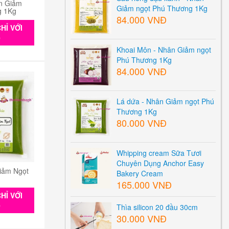
n Giảm
Giảm ngọt Phú Thương 1Kg
g 1Kg
84.000 VNĐ
HỈ VỚI
0
Khoai Môn - Nhân Giảm ngọt
Phú Thương 1Kg
84.000 VNĐ
Lá dứa - Nhân Giảm ngọt Phú
Thương 1Kg
80.000 VNĐ
Whipping cream Sữa Tươi
Chuyên Dụng Anchor Easy
iảm Ngọt
Bakery Cream
165.000 VNĐ
HỈ VỚI
0
Thìa silicon 20 đầu 30cm
30.000 VNĐ