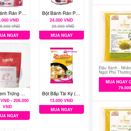
Bột Bánh Rán Pha Sẵn Ajinomoto Vị Truyền Thống
Bột Bánh Rán Pha Sẵn Ajinomoto Vị Sôcôla
4.000 VNĐ
24.000 VNĐ
5.000 VNĐ
25.000 VNĐ
UA NGAY
MUA NGAY
Đậu Xanh - Nhâ
Ngọt Phú Thươn
MUA NGAY C
79.00
Bột Kem Trứng Trendy
Bột Bắp Tài Ký (150g)
 VNĐ - 206.000
13.000 VNĐ
VNĐ
MUA NGAY
UA NGAY