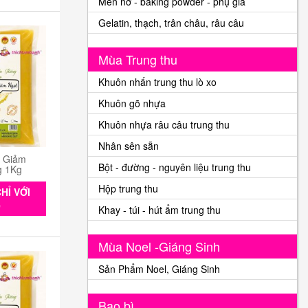
Men nở - baking powder - phụ gia
Gelatin, thạch, trân châu, râu câu
Mùa Trung thu
Khuôn nhấn trung thu lò xo
Khuôn gõ nhựa
Khuôn nhựa râu câu trung thu
Nhân sên sẵn
n Giảm
Bột - đường - nguyên liệu trung thu
g 1Kg
Hộp trung thu
HỈ VỚI
0
Khay - túi - hút ẩm trung thu
Mùa Noel -Giáng Sinh
Sản Phẩm Noel, Giáng Sinh
Bao bì