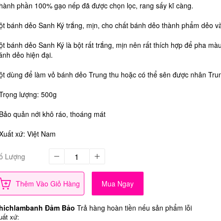
hành phần 100% gạo nếp đã được chọn lọc, rang sấy kĩ càng.
ột bánh dẻo Sanh Ký trắng, mịn, cho chất bánh dẻo thành phẩm dẻo và
ột bánh dẻo Sanh Ký là bột rất trắng, mịn nên rất thích hợp để pha mà
ánh dẻo hiện đại.
ột dùng để làm vỏ bánh dẻo Trung thu hoặc có thể sên được nhân Trun
 Trọng lượng: 500g
 Bảo quản nới khô ráo, thoáng mát
 Xuất xứ: Việt Nam
ố Lượng
Thêm Vào Giỏ Hàng
Mua Ngay
hichlambanh Đảm Bảo
Trả hàng hoàn tiền nếu sản phẩm lỗi
uất xứ: