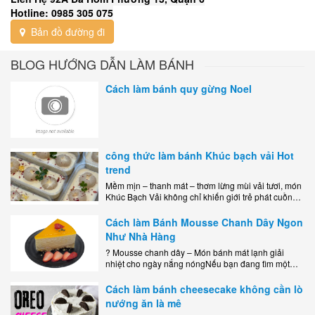
Hotline: 0985 305 075
Bản đồ đường đi
BLOG HƯỚNG DẪN LÀM BÁNH
Cách làm bánh quy gừng Noel
công thức làm bánh Khúc bạch vải Hot
trend
Mềm mịn – thanh mát – thơm lừng mùi vải tươi, món
Khúc Bạch Vải không chỉ khiến giới trẻ phát cuồng
mà còn là lựa chọn hoàn hảo cho..
Cách làm Bánh Mousse Chanh Dây Ngon
Như Nhà Hàng
? Mousse chanh dây – Món bánh mát lạnh giải
nhiệt cho ngày nắng nóngNếu bạn đang tìm một
món tráng miệng vừa đẹp mắt, vừa ngon miệng lại
dễ..
Cách làm bánh cheesecake không cần lò
nướng ăn là mê