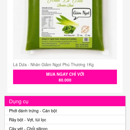
Lá Dứa - Nhân Giảm Ngọt Phú Thương 1Kg
MUA NGAY CHỈ VỚI
80.000
Dụng cụ
Phới đánh trứng - Cán bột
Rây bột - Vợt, túi lọc
Cây vét - Chổi silicon