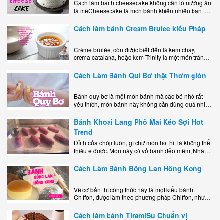
Cách làm bánh cheesecake không cần lò nướng ăn
là mêCheesecake là món bánh khiến nhiều bạn trẻ
mê mẩn nhờ hương vị béo ngậy, ngọt ngào của lớp
kem..
Cách làm bánh Cream Brulee kiểu Pháp
Crème brûlée, còn được biết đến là kem cháy,
crema catalana, hoặc kem Trinity là một món tráng
miệng bao gồm một lớp đế custard béo phủ với một
lớp..
Cách Làm Bánh Qui Bơ thật Thơm giòn
Bánh quy bơ là một món bánh mà các bé nhỏ rất
yêu thích, món bánh này không cần dùng quá nhiều
nguyên liệu hay quá cầu kỳ, cách làm..
Bánh Khoai Lang Phô Mai Kéo Sợi Hot
Trend
Đỉnh của chóp luôn, gì chứ món hot hit là không thể
thiếu e được. Món này có vỏ bánh dẻo mềm, Nhân
phô mai béo ngậy kéo sợimùi Khoai..
Cách Làm Bánh Bông Lan Hồng Kong
Về cơ bản thì công thức này là một kiểu bánh
Chiffon, được làm theo phương pháp Chiffon, nhưng
nướng trong khuôn tròn hoàn toàn ổn. Bánh rất
ngon, làm..
Cách làm bánh TiramiSu Chuẩn vị