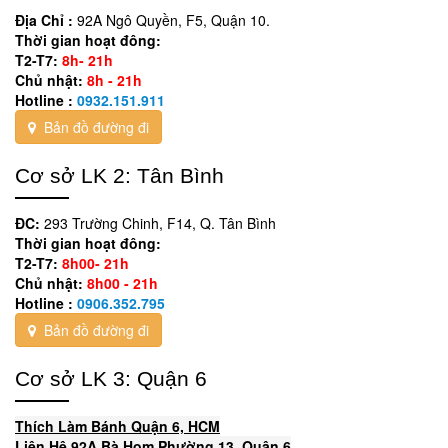
Địa Chỉ :
92A Ngô Quyền, F5, Quận 10.
Thời gian hoạt đông:
T2-T7:
8h- 21h
Chủ nhật:
8h - 21h
Hotline :
0932.151.911
Bản đồ đường đi
Cơ sở LK 2: Tân Bình
ĐC:
293 Trường Chinh, F14, Q. Tân Bình
Thời gian hoạt đông:
T2-T7:
8h00- 21h
Chủ nhật:
8h00 - 21h
Hotline :
0906.352.795
Bản đồ đường đi
Cơ sở LK 3: Quận 6
Thích Làm Bánh Quận 6, HCM
Liên Hệ 92A Bà Hom Phường 13, Quận 6