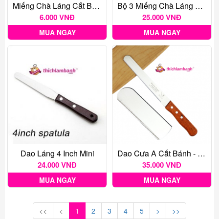
Miếng Chà Láng Cắt Bột Hình Thang Mini
Bộ 3 Miếng Chà Láng Nhựa, Tạo Hình, Tạo Vân Bánh Kem
6.000 VNĐ
25.000 VNĐ
MUA NGAY
MUA NGAY
Dao Láng 4 Inch Mini
Dao Cưa A Cắt Bánh - Lưỡi 20cm 8 Inch
24.000 VNĐ
35.000 VNĐ
MUA NGAY
MUA NGAY
<<
<
1
2
3
4
5
>
>>