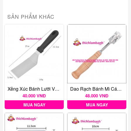
SẢN PHẨM KHÁC
Xẻng Xúc Bánh Lưỡi Vuông Nhỏ
Dao Rạch Bánh Mì Cán Gỗ
40.000 VNĐ
48.000 VNĐ
MUA NGAY
MUA NGAY