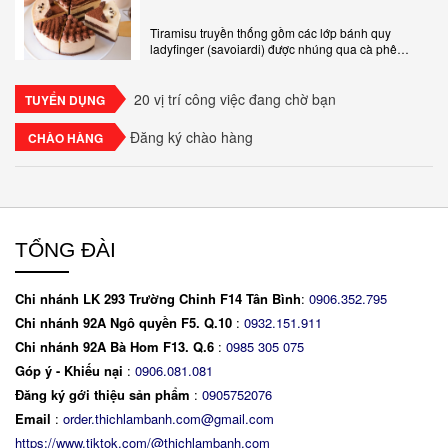
Tiramisu truyền thống gồm các lớp bánh quy
ladyfinger (savoiardi) được nhúng qua cà phê
espresso, xen kẽ với lớp kem béo mềm làm từ phô
mai mascarpone, trứng và..
20 vị trí công việc đang chờ bạn
TUYỂN DỤNG
Đăng ký chào hàng
CHÀO HÀNG
TỔNG ĐÀI
Chi nhánh LK 293 Trường Chinh F14 Tân Bình
:
0906.352.795
Chi nhánh 92A Ngô quyền F5. Q.10
:
0932.151.911
Chi nhánh 92A Bà Hom F13. Q.6
:
0
985 305 075
Góp ý - Khiếu nại
:
0906.081.081
Đăng ký gới thiệu sản phẩm
:
0905752076
Email
:
order.thichlambanh.com@gmail.com
https://www.tiktok.com/@thichlambanh.com