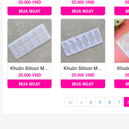
35.000 VNĐ
35.000 VNĐ
3
MUA NGAY
MUA NGAY
M
Khuôn Silicon Mỏng Decor 10 Quả Táo
Khuôn Silicon Mỏng Decor 6 Cánh Thiên Thần
35.000 VNĐ
35.000 VNĐ
3
MUA NGAY
MUA NGAY
M
<<
<
4
5
6
7