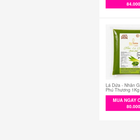
84.00
Lá Dứa - Nhân G
Phú Thương 1Kg
MUA NGAY C
80.00