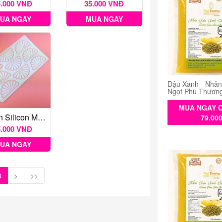
5.000 VNĐ
35.000 VNĐ
UA NGAY
MUA NGAY
Đậu Xanh - Nhâ
Ngọt Phú Thươn
MUA NGAY C
Khuôn Silicon Mỏng Decor 9 Cánh Quạt
79.00
5.000 VNĐ
UA NGAY
8
>
>>