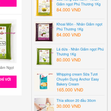
0
Giảm ngọt Phú Thương 1Kg
84.000 VNĐ
Khoai Môn - Nhân Giảm ngọt
Phú Thương 1Kg
84.000 VNĐ
Lá dứa - Nhân Giảm ngọt Phú
Thương 1Kg
80.000 VNĐ
iảm Ngọt
Whipping cream Sữa Tươi
Chuyên Dụng Anchor Easy
HỈ VỚI
Bakery Cream
0
165.000 VNĐ
Thìa silicon 20 đầu 30cm
30.000 VNĐ