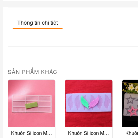
Thông tin chi tiết
SẢN PHẨM KHÁC
Khuôn Silicon Mỏng Decor 9 Ô Chữ Nhật
Khuôn Silicon Mỏng Decor 6 Lá Cưa