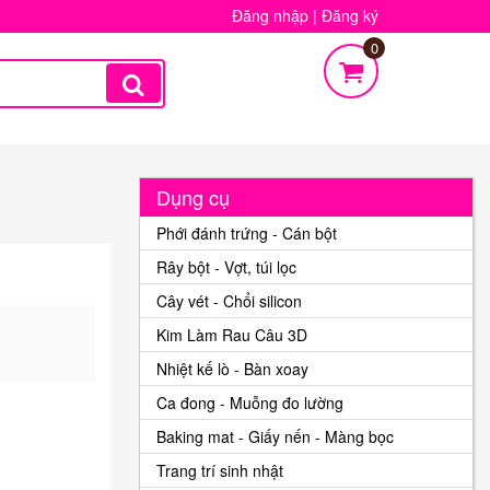
Đăng nhập
|
Đăng ký
0
Dụng cụ
Phới đánh trứng - Cán bột
Rây bột - Vợt, túi lọc
Cây vét - Chổi silicon
Kim Làm Rau Câu 3D
Nhiệt kế lò - Bàn xoay
Ca đong - Muỗng đo lường
Baking mat - Giấy nến - Màng bọc
Trang trí sinh nhật