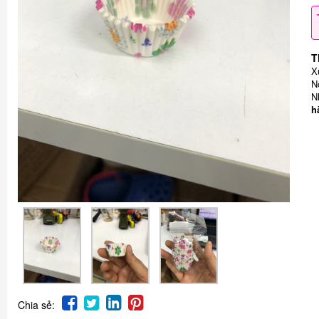
T
X
N
N
h
Chia sẻ: