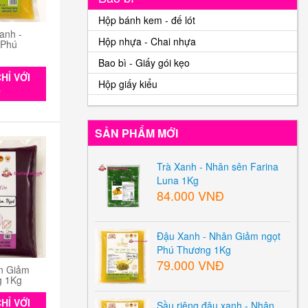
Hộp bánh kem - đế lót
anh -
Hộp nhựa - Chai nhựa
 Phú
Bao bì - Giấy gói kẹo
HỈ VỚI
Hộp giấy kiểu
0
SẢN PHẨM MỚI
Trà Xanh - Nhân sên Farina
Luna 1Kg
84.000 VNĐ
Đậu Xanh - Nhân Giảm ngọt
Phú Thương 1Kg
79.000 VNĐ
n Giảm
g 1Kg
HỈ VỚI
Sầu riêng đậu xanh - Nhân