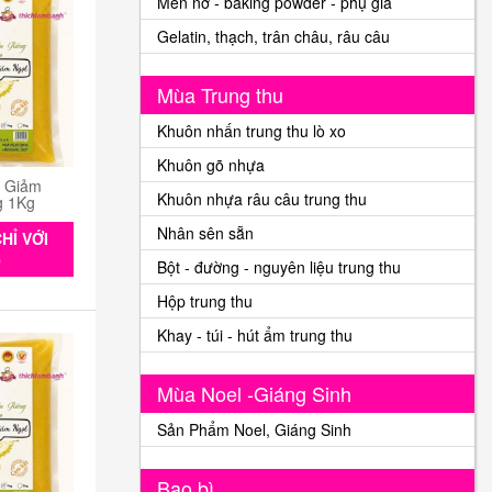
Men nở - baking powder - phụ gia
Gelatin, thạch, trân châu, râu câu
Mùa Trung thu
Khuôn nhấn trung thu lò xo
Khuôn gõ nhựa
n Giảm
Khuôn nhựa râu câu trung thu
g 1Kg
Nhân sên sẵn
HỈ VỚI
0
Bột - đường - nguyên liệu trung thu
Hộp trung thu
Khay - túi - hút ẩm trung thu
Mùa Noel -Giáng Sinh
Sản Phẩm Noel, Giáng Sinh
Bao bì