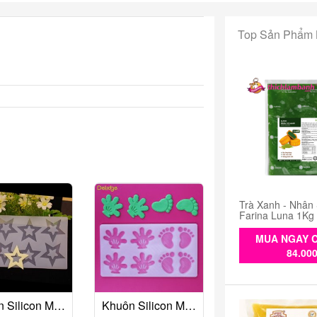
Top Sản Phẩm
Trà Xanh - Nhân
Farina Luna 1Kg
MUA NGAY C
84.00
Khuôn Silicon Mỏng Decor 8 Ngôi Sao Rỗng
Khuôn Silicon Mỏng Decor 8 Tay Chân Hoạt Hình