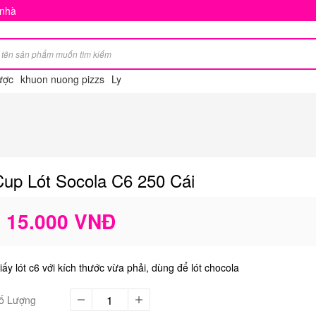
 nhà
ược
khuon nuong pizzs
Ly
Cup Lót Socola C6 250 Cái
15.000 VNĐ
iấy lót c6 với kích thước vừa phải, dùng để lót chocola
ố Lượng