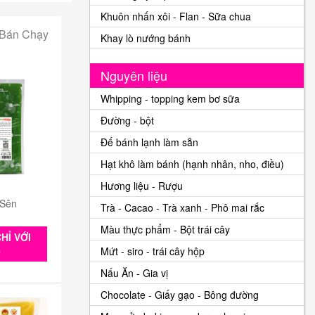
Khuôn nhấn xôi - Flan - Sữa chua
 Bán Chạy
Khay lò nướng bánh
Nguyên liệu
Whipping - topping kem bơ sữa
Đường - bột
Đế bánh lạnh làm sẵn
Hạt khô làm bánh (hạnh nhân, nho, điều)
Hương liệu - Rượu
 Sên
Trà - Cacao - Trà xanh - Phô mai rắc
Màu thực phẩm - Bột trái cây
HỈ VỚI
Mứt - siro - trái cây hộp
0
Nấu Ăn - Gia vị
Chocolate - Giấy gạo - Bông đường