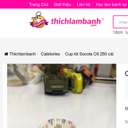
Cup
Trang Chủ
Giới thiệu
Liên hệ
Học làm bánh tại
lót
Socola
10cm
l
C6
250
Thichlambanh
Catetories
Cup lót Socola C6 250 cái
cái
G
S