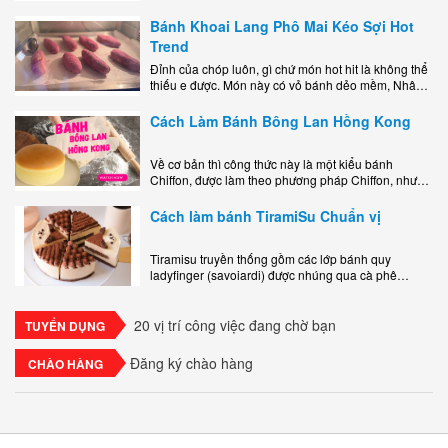
nguyên liệu hay quá cầu kỳ, cách làm..
Bánh Khoai Lang Phô Mai Kéo Sợi Hot
Trend
Đỉnh của chóp luôn, gì chứ món hot hit là không thể
thiếu e được. Món này có vỏ bánh dẻo mềm, Nhân
phô mai béo ngậy kéo sợimùi Khoai..
Cách Làm Bánh Bông Lan Hồng Kong
Về cơ bản thì công thức này là một kiểu bánh
Chiffon, được làm theo phương pháp Chiffon, nhưng
nướng trong khuôn tròn hoàn toàn ổn. Bánh rất
ngon, làm..
Cách làm bánh TiramiSu Chuẩn vị
Tiramisu truyền thống gồm các lớp bánh quy
ladyfinger (savoiardi) được nhúng qua cà phê
espresso, xen kẽ với lớp kem béo mềm làm từ phô
mai mascarpone, trứng và..
20 vị trí công việc đang chờ bạn
TUYỂN DỤNG
Đăng ký chào hàng
CHÀO HÀNG