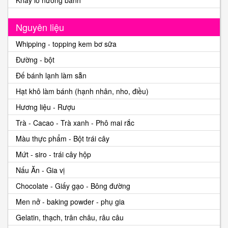
Nguyên liệu
Whipping - topping kem bơ sữa
Đường - bột
Đế bánh lạnh làm sẵn
Hạt khô làm bánh (hạnh nhân, nho, điều)
Hương liệu - Rượu
Trà - Cacao - Trà xanh - Phô mai rắc
Màu thực phẩm - Bột trái cây
Mứt - siro - trái cây hộp
Nấu Ăn - Gia vị
Chocolate - Giấy gạo - Bông đường
Men nở - baking powder - phụ gia
Gelatin, thạch, trân châu, râu câu