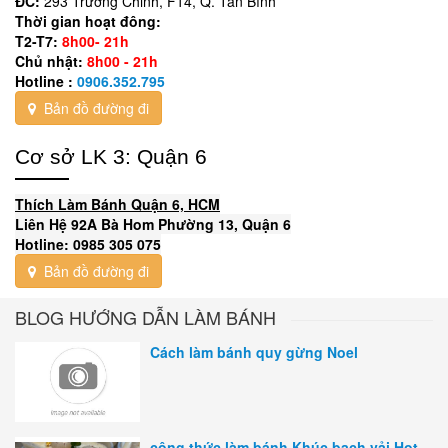
ĐC:
293 Trường Chinh, F14, Q. Tân Bình
Thời gian hoạt đông:
T2-T7:
8h00- 21h
Chủ nhật:
8h00 - 21h
Hotline :
0906.352.795
Bản đồ đường đi
Cơ sở LK 3: Quận 6
Thích Làm Bánh Quận 6, HCM
Liên Hệ 92A Bà Hom Phường 13, Quận 6
Hotline: 0985 305 075
Bản đồ đường đi
BLOG HƯỚNG DẪN LÀM BÁNH
Cách làm bánh quy gừng Noel
công thức làm bánh Khúc bạch vải Hot