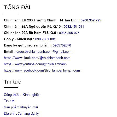
TỔNG ĐÀI
Chi nhánh LK 293 Trường Chinh F14 Tân Bình
:
0906.352.795
Chi nhánh 92A Ngô quyền F5. Q.10
:
0932.151.911
Chi nhánh 92A Bà Hom F13. Q.6
:
0
985 305 075
Góp ý - Khiếu nại
:
0906.081.081
Đăng ký gới thiệu sản phẩm
:
0905752076
Email
:
order.thichlambanh.com@gmail.com
https://www.tiktok.com/@thichlambanh.com
https://www.youtube.com/@thichlambanh
https://www.facebook.com/thichlambanhchamcom
Tin tức
Công thức - Kinh nghiệm
Tin tức
Sản phẩm khuyến mãi
Địa chỉ cửa hàng đại lý