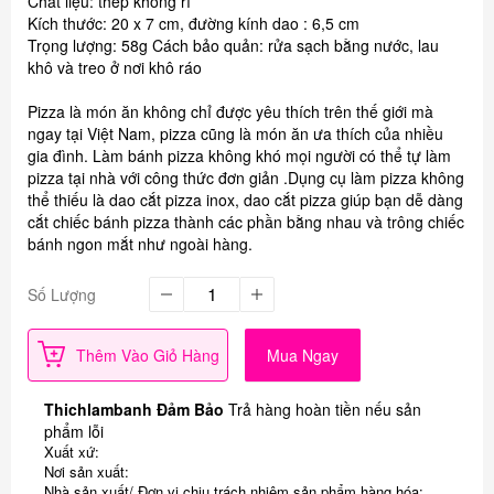
Chất liệu: thép không rỉ
Kích thước: 20 x 7 cm, đường kính dao : 6,5 cm
Trọng lượng: 58g Cách bảo quản: rửa sạch bằng nước, lau
khô và treo ở nơi khô ráo
Pizza là món ăn không chỉ được yêu thích trên thế giới mà
ngay tại Việt Nam, pizza cũng là món ăn ưa thích của nhiều
gia đình. Làm bánh pizza không khó mọi người có thể tự làm
pizza tại nhà với công thức đơn giản .Dụng cụ làm pizza không
thể thiếu là dao cắt pizza inox, dao cắt pizza giúp bạn dễ dàng
cắt chiếc bánh pizza thành các phần bằng nhau và trông chiếc
bánh ngon mắt như ngoài hàng.
Số Lượng
Thêm Vào Giỏ Hàng
Mua Ngay
Thichlambanh Đảm Bảo
Trả hàng hoàn tiền nếu sản
phẩm lỗi
Xuất xứ:
Nơi sản xuất:
Nhà sản xuất/ Đơn vị chịu trách nhiệm sản phẩm hàng hóa: