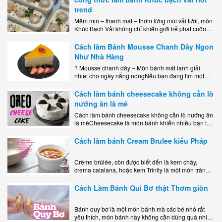
trend
Mềm mịn – thanh mát – thơm lừng mùi vải tươi, món
Khúc Bạch Vải không chỉ khiến giới trẻ phát cuồng
mà còn là lựa chọn hoàn hảo cho..
Cách làm Bánh Mousse Chanh Dây Ngon
Như Nhà Hàng
? Mousse chanh dây – Món bánh mát lạnh giải
nhiệt cho ngày nắng nóngNếu bạn đang tìm một
món tráng miệng vừa đẹp mắt, vừa ngon miệng lại
dễ..
Cách làm bánh cheesecake không cần lò
nướng ăn là mê
Cách làm bánh cheesecake không cần lò nướng ăn
là mêCheesecake là món bánh khiến nhiều bạn trẻ
mê mẩn nhờ hương vị béo ngậy, ngọt ngào của lớp
kem..
Cách làm bánh Cream Brulee kiểu Pháp
Crème brûlée, còn được biết đến là kem cháy,
crema catalana, hoặc kem Trinity là một món tráng
miệng bao gồm một lớp đế custard béo phủ với một
lớp..
Cách Làm Bánh Qui Bơ thật Thơm giòn
Bánh quy bơ là một món bánh mà các bé nhỏ rất
yêu thích, món bánh này không cần dùng quá nhiều