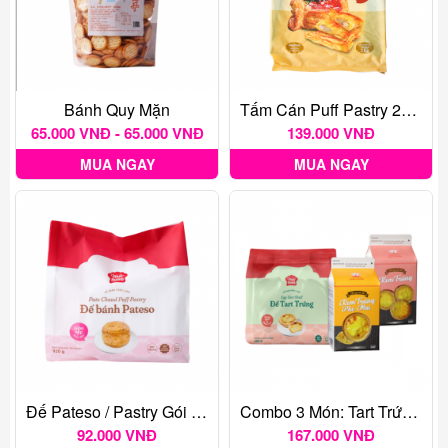
Bánh Quy Mặn
Tấm Cán Puff Pastry 2kg – 5 Tấm
65.000 VNĐ - 65.000 VNĐ
139.000 VNĐ
MUA NGAY
MUA NGAY
Đế Pateso / Pastry Gói 40 Đế (920gr)
Combo 3 Món: Tart Trứng + Kem Trứng + Kem Trứng Phô Mai (Combo 4)