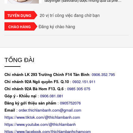
Tiramisu truyền thống gồm các lớp bánh quy
ladyfinger (savoiardi) được nhúng qua cà phê
espresso, xen kẽ với lớp kem béo mềm làm từ phô
mai mascarpone, trứng và..
20 vị trí công việc đang chờ bạn
TUYỂN DỤNG
Đăng ký chào hàng
CHÀO HÀNG
TỔNG ĐÀI
Chi nhánh LK 293 Trường Chinh F14 Tân Bình
:
0906.352.795
Chi nhánh 92A Ngô quyền F5. Q.10
:
0932.151.911
Chi nhánh 92A Bà Hom F13. Q.6
:
0
985 305 075
Góp ý - Khiếu nại
:
0906.081.081
Đăng ký gới thiệu sản phẩm
:
0905752076
Email
:
order.thichlambanh.com@gmail.com
https://www.tiktok.com/@thichlambanh.com
https://www.youtube.com/@thichlambanh