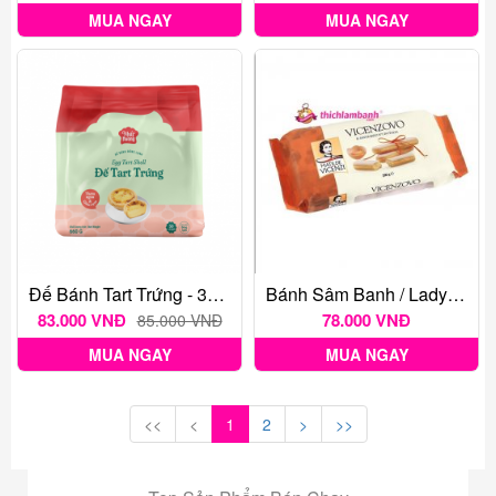
92.000 VNĐ
167.000 VNĐ
MUA NGAY
MUA NGAY
Đế Bánh Tart Trứng - 30 Đế
Bánh Sâm Banh / Lady Fingers Vicenzovo 200gr
83.000 VNĐ
78.000 VNĐ
85.000 VNĐ
MUA NGAY
MUA NGAY
<<
<
1
2
>
>>