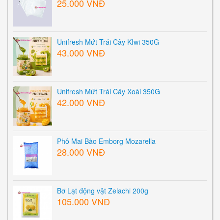
Túi lọc trà Vải lưới 36X34CM
25.000 VNĐ
Unifresh Mứt Trái Cây KIwi 350G
43.000 VNĐ
Unifresh Mứt Trái Cây Xoài 350G
42.000 VNĐ
Phô Mai Bào Emborg Mozarella
28.000 VNĐ
Bơ Lạt động vật Zelachi 200g
105.000 VNĐ