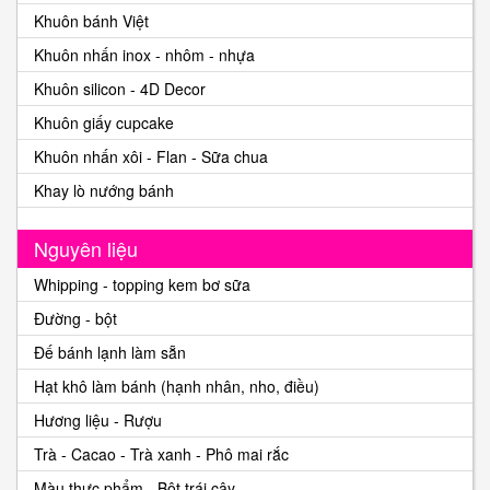
Khuôn chống dính - nhập khẩu
Khuôn bánh Việt
Khuôn nhấn inox - nhôm - nhựa
Khuôn silicon - 4D Decor
Khuôn giấy cupcake
Khuôn nhấn xôi - Flan - Sữa chua
Khay lò nướng bánh
Nguyên liệu
Whipping - topping kem bơ sữa
Đường - bột
Đế bánh lạnh làm sẵn
Hạt khô làm bánh (hạnh nhân, nho, điều)
Hương liệu - Rượu
Trà - Cacao - Trà xanh - Phô mai rắc