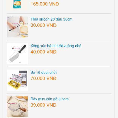
Easy Bakery Cream
165.000 VNĐ
Thìa silicon 20 đầu 30cm
30.000 VNĐ
Xẻng xúc bánh lưỡi vuông nhỏ
40.000 VNĐ
Bộ 16 đuôi chốt
70.000 VNĐ
Rây mini cán gỗ 8.5cm
39.000 VNĐ