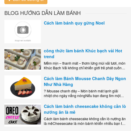
Bản đồ đường đi
BLOG HƯỚNG DẪN LÀM BÁNH
Cách làm bánh quy gừng Noel
công thức làm bánh Khúc bạch vải Hot
trend
Mềm mịn – thanh mát – thơm lừng mùi vải tươi, món
Khúc Bạch Vải không chỉ khiến giới trẻ phát cuồng
mà còn là lựa chọn hoàn hảo cho..
Cách làm Bánh Mousse Chanh Dây Ngon
Như Nhà Hàng
? Mousse chanh dây – Món bánh mát lạnh giải
nhiệt cho ngày nắng nóngNếu bạn đang tìm một
món tráng miệng vừa đẹp mắt, vừa ngon miệng lại
dễ..
Cách làm bánh cheesecake không cần lò
nướng ăn là mê
Cách làm bánh cheesecake không cần lò nướng ăn
là mêCheesecake là món bánh khiến nhiều bạn trẻ