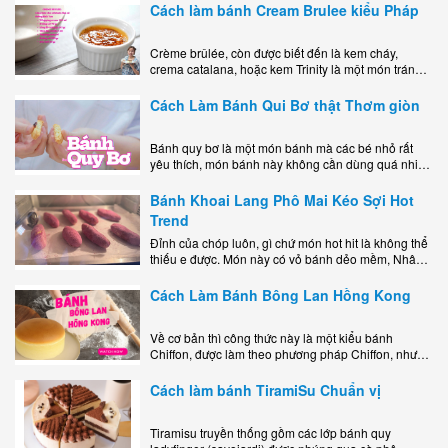
mê mẩn nhờ hương vị béo ngậy, ngọt ngào của lớp
kem..
Cách làm bánh Cream Brulee kiểu Pháp
Crème brûlée, còn được biết đến là kem cháy,
crema catalana, hoặc kem Trinity là một món tráng
miệng bao gồm một lớp đế custard béo phủ với một
lớp..
Cách Làm Bánh Qui Bơ thật Thơm giòn
Bánh quy bơ là một món bánh mà các bé nhỏ rất
yêu thích, món bánh này không cần dùng quá nhiều
nguyên liệu hay quá cầu kỳ, cách làm..
Bánh Khoai Lang Phô Mai Kéo Sợi Hot
Trend
Đỉnh của chóp luôn, gì chứ món hot hit là không thể
thiếu e được. Món này có vỏ bánh dẻo mềm, Nhân
phô mai béo ngậy kéo sợimùi Khoai..
Cách Làm Bánh Bông Lan Hồng Kong
Về cơ bản thì công thức này là một kiểu bánh
Chiffon, được làm theo phương pháp Chiffon, nhưng
nướng trong khuôn tròn hoàn toàn ổn. Bánh rất
ngon, làm..
Cách làm bánh TiramiSu Chuẩn vị