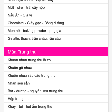
Màu thực phẩm - Bột trái cây
Mứt - siro - trái cây hộp
Nấu Ăn - Gia vị
Chocolate - Giấy gạo - Bông đường
Men nở - baking powder - phụ gia
Gelatin, thạch, trân châu, râu câu
Mùa Trung thu
Khuôn nhấn trung thu lò xo
Khuôn gõ nhựa
Khuôn nhựa râu câu trung thu
Nhân sên sẵn
Bột - đường - nguyên liệu trung thu
Hộp trung thu
Khay - túi - hút ẩm trung thu