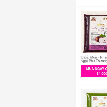
Khoai Môn - Nhâ
Ngọt Phú Thươn
MUA NGAY C
84.00