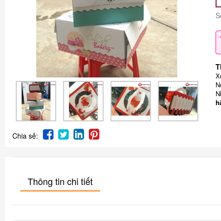
S
T
X
N
N
h
Chia sẻ:
Thông tin chi tiết