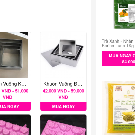
Trà Xanh - Nhân
Farina Luna 1Kg
MUA NGAY C
84.00
Khuôn Vuông Không Đáy
Khuôn Vuông Đáy Rời Nhiều Kích Thước
 VNĐ - 51.000
42.000 VNĐ - 59.000
VNĐ
VNĐ
UA NGAY
MUA NGAY