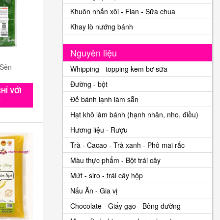
Khuôn nhấn xôi - Flan - Sữa chua
Khay lò nướng bánh
Nguyên liệu
 Sên
Whipping - topping kem bơ sữa
Đường - bột
HỈ VỚI
Đế bánh lạnh làm sẵn
0
Hạt khô làm bánh (hạnh nhân, nho, điều)
Hương liệu - Rượu
Trà - Cacao - Trà xanh - Phô mai rắc
Màu thực phẩm - Bột trái cây
Mứt - siro - trái cây hộp
Nấu Ăn - Gia vị
Chocolate - Giấy gạo - Bông đường