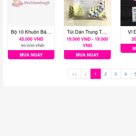
Bộ 10 Khuôn Bánh Bò Hình Lá
Túi Dán Trung Thu Các Loại 1 Bịch 100 Gr
Vĩ 
45.000 VNĐ
19.000 VNĐ - 19.000
2
VNĐ
50.000 VNĐ
M
MUA NGAY
MUA NGAY
<<
<
1
2
3
4