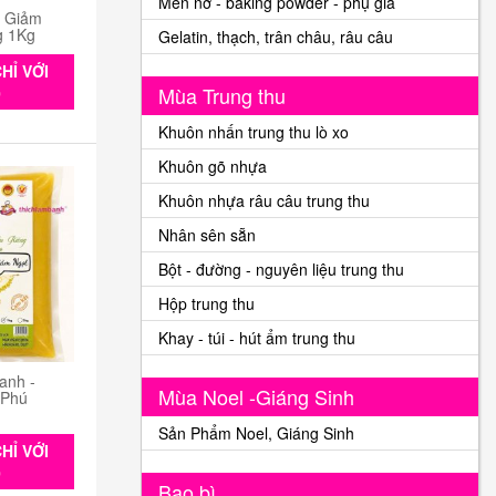
Men nở - baking powder - phụ gia
n Giảm
g 1Kg
Gelatin, thạch, trân châu, râu câu
HỈ VỚI
Mùa Trung thu
0
Khuôn nhấn trung thu lò xo
Khuôn gõ nhựa
Khuôn nhựa râu câu trung thu
Nhân sên sẵn
Bột - đường - nguyên liệu trung thu
Hộp trung thu
Khay - túi - hút ẩm trung thu
anh -
Mùa Noel -Giáng Sinh
 Phú
Sản Phẩm Noel, Giáng Sinh
HỈ VỚI
0
Bao bì