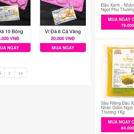
Đậu Xanh - Nhâ
Ngọt Phú Thươn
MUA NGAY C
79.00
Đá 10 Bông
Vĩ Đá 6 Cá Vàng
0.000 VNĐ
20.000 VNĐ
UA NGAY
MUA NGAY
5
>
>>
Sầu Riêng Đậu X
Nhân Giảm Ngọt
Thương 1Kg
MUA NGAY C
84.00