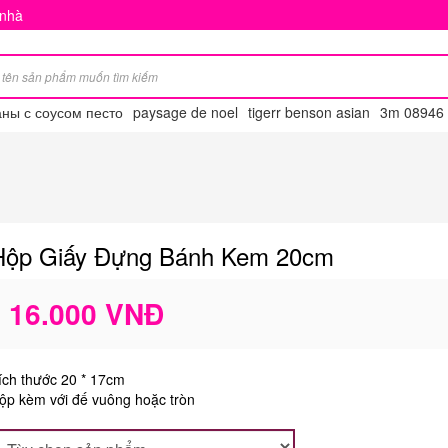
 nhà
ны с соусом песто
paysage de noel
tigerr benson asian
3m 08946
Hộp Giấy Đựng Bánh Kem 20cm
16.000 VNĐ
ích thước 20 * 17cm
ộp kèm với đế vuông hoặc tròn