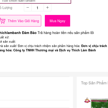
ố Lượng
Thêm Vào Giỏ Hàng
Mua Ngay
hichlambanh Đảm Bảo
Trả hàng hoàn tiền nếu sản phẩm lỗi
uất xứ:
ơi sản xuất:
hà sản xuất/ Đơn vị chịu trách nhiệm sản phẩm hàng hóa:
Đơn vị chịu trách
àng hóa: Công ty TNHH Thương mại và Dịch vụ Thích Làm Bánh
Top Sản Phẩm