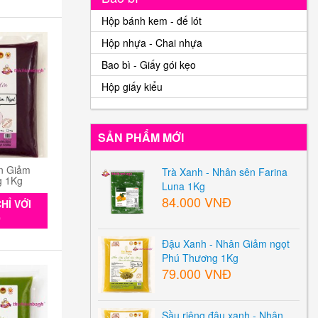
Hộp bánh kem - đế lót
Hộp nhựa - Chai nhựa
Bao bì - Giấy gói kẹo
Hộp giấy kiểu
SẢN PHẨM MỚI
n Giảm
Trà Xanh - Nhân sên Farina
g 1Kg
Luna 1Kg
84.000 VNĐ
HỈ VỚI
0
Đậu Xanh - Nhân Giảm ngọt
Phú Thương 1Kg
79.000 VNĐ
Sầu riêng đậu xanh - Nhân