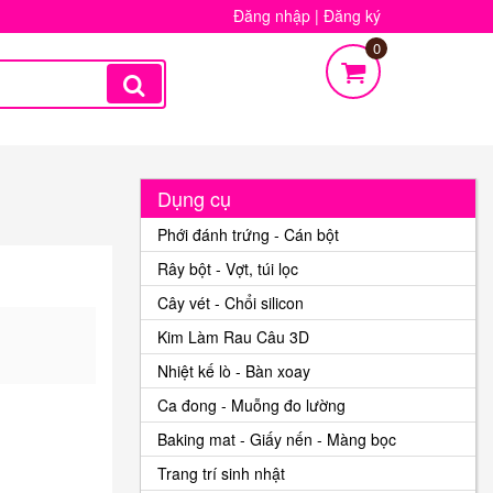
Đăng nhập
|
Đăng ký
0
Dụng cụ
Phới đánh trứng - Cán bột
Rây bột - Vợt, túi lọc
Cây vét - Chổi silicon
Kim Làm Rau Câu 3D
Nhiệt kế lò - Bàn xoay
Ca đong - Muỗng đo lường
Baking mat - Giấy nến - Màng bọc
Trang trí sinh nhật