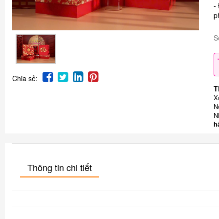
-
p
S
Chia sẻ:
T
X
N
N
h
Thông tin chi tiết