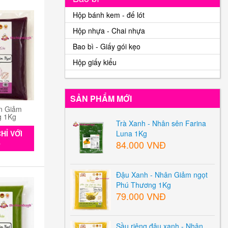
Hộp bánh kem - đế lót
Hộp nhựa - Chai nhựa
Bao bì - Giấy gói kẹo
Hộp giấy kiểu
SẢN PHẨM MỚI
n Giảm
g 1Kg
Trà Xanh - Nhân sên Farina
HỈ VỚI
Luna 1Kg
84.000 VNĐ
0
Đậu Xanh - Nhân Giảm ngọt
Phú Thương 1Kg
79.000 VNĐ
Sầu riêng đậu xanh - Nhân