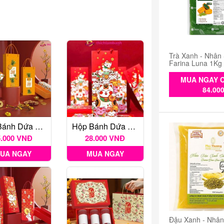
Trà Xanh - Nhân
Farina Luna 1Kg
MUA NGAY C
84.00
Hộp Bánh Dứa Vạn Phát
Hộp Bánh Dứa Mèo May Mắn
5.000 VNĐ
28.000 VNĐ
UA NGAY
MUA NGAY
Đậu Xanh - Nhâ