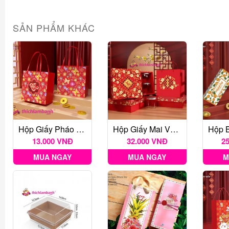
SẢN PHẨM KHÁC
Hộp Giấy Pháo Hoa Nhỏ
Hộp Giấy Mai Vàng 4H
13.000 VNĐ
32.000 VNĐ
2
MUA NGAY
MUA NGAY
M