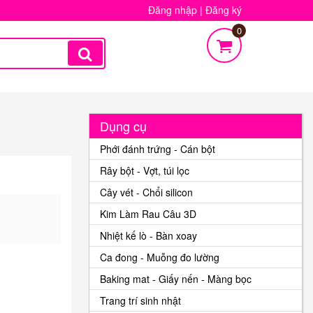
Đăng nhập
|
Đăng ký
0
Dụng cụ
Phới đánh trứng - Cán bột
Rây bột - Vợt, túi lọc
Cây vét - Chổi silicon
Kim Làm Rau Câu 3D
Nhiệt kế lò - Bàn xoay
Ca đong - Muỗng đo lường
Baking mat - Giấy nến - Màng bọc
Trang trí sinh nhật