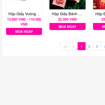
Hộp Giấy Vuông Nắp Trong E1314
Hộp Giấy Bánh Dứa Hoa Viên Hồng
13.000 VNĐ - 110.000
22.000 VNĐ
2
VNĐ
MUA NGAY
M
MUA NGAY
<<
<
1
2
3