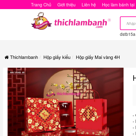
Hộp
Trang Chủ
Giới thiệu
Liên hệ
Học làm bánh tại
giấy
Mai
dstb15a
vàng
4H
Thichlambanh
Hộp giấy kiểu
Hộp giấy Mai vàng 4H
-
-
-
-