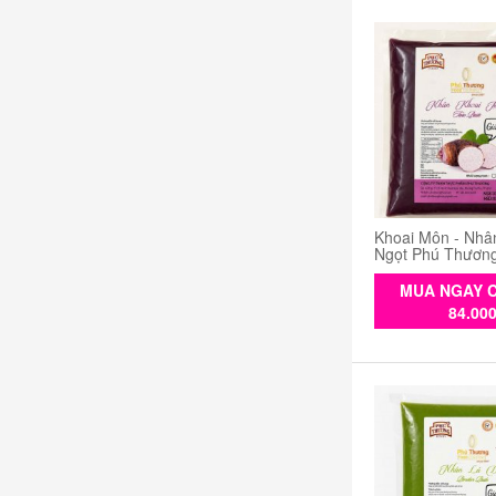
Khoai Môn - Nhâ
Ngọt Phú Thươn
MUA NGAY C
84.00