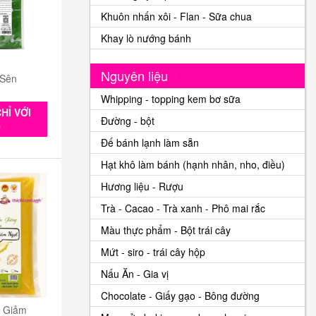
Khuôn nhấn xôi - Flan - Sữa chua
Khay lò nướng bánh
Nguyên liệu
 Sên
Whipping - topping kem bơ sữa
HỈ VỚI
Đường - bột
0
Đế bánh lạnh làm sẵn
Hạt khô làm bánh (hạnh nhân, nho, điều)
Hương liệu - Rượu
Trà - Cacao - Trà xanh - Phô mai rắc
Màu thực phẩm - Bột trái cây
Mứt - siro - trái cây hộp
Nấu Ăn - Gia vị
Chocolate - Giấy gạo - Bông đường
n Giảm