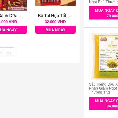
Ngọt Phú Thươn
MUA NGAY C
Hộp Bánh Dứa Mèo May Mắn
Bộ Túi Hộp Tết Xuân Phú Quý 6B
79.00
5.000 VNĐ
32.000 VNĐ
UA NGAY
MUA NGAY
>
>>
Sầu Riêng Đậu X
Nhân Giảm Ngọt
Thương 1Kg
MUA NGAY C
84.00