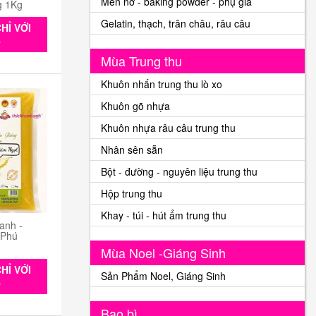
Men nở - baking powder - phụ gia
g 1Kg
Gelatin, thạch, trân châu, râu câu
HỈ VỚI
0
Mùa Trung thu
Khuôn nhấn trung thu lò xo
Khuôn gõ nhựa
Khuôn nhựa râu câu trung thu
Nhân sên sẵn
Bột - đường - nguyên liệu trung thu
Hộp trung thu
Khay - túi - hút ẩm trung thu
anh -
 Phú
Mùa Noel -Giáng Sinh
HỈ VỚI
Sản Phẩm Noel, Giáng Sinh
0
Bao bì