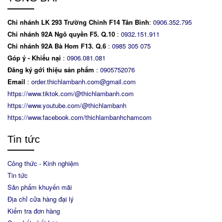
Chi nhánh LK 293 Trường Chinh F14 Tân Bình
:
0906.352.795
Chi nhánh 92A Ngô quyền F5. Q.10
:
0932.151.911
Chi nhánh 92A Bà Hom F13. Q.6
:
0
985 305 075
Góp ý - Khiếu nại
:
0906.081.081
Đăng ký gới thiệu sản phẩm
:
0905752076
Email
:
order.thichlambanh.com@gmail.com
https://www.tiktok.com/@thichlambanh.com
https://www.youtube.com/@thichlambanh
https://www.facebook.com/thichlambanhchamcom
Tin tức
Công thức - Kinh nghiệm
Tin tức
Sản phẩm khuyến mãi
Địa chỉ cửa hàng đại lý
Kiểm tra đơn hàng