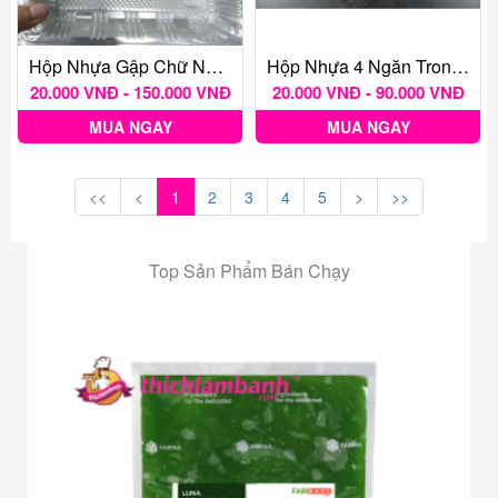
Hộp Nhựa Gập Chữ Nhật H151 Thâp
Hộp Nhựa 4 Ngăn Trong Nắp Gập Mã Số H161
20.000 VNĐ - 150.000 VNĐ
20.000 VNĐ - 90.000 VNĐ
MUA NGAY
MUA NGAY
<<
<
1
2
3
4
5
>
>>
Top Sản Phẩm Bán Chạy