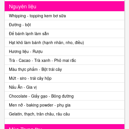
Nguyên liệu
Whipping - topping kem bơ sữa
Đường - bột
Đế bánh lạnh làm sẵn
Hạt khô làm bánh (hạnh nhân, nho, điều)
Hương liệu - Rượu
Trà - Cacao - Trà xanh - Phô mai rắc
Màu thực phẩm - Bột trái cây
Mứt - siro - trái cây hộp
Nấu Ăn - Gia vị
Chocolate - Giấy gạo - Bông đường
Men nở - baking powder - phụ gia
Gelatin, thạch, trân châu, râu câu
Mùa Trung thu