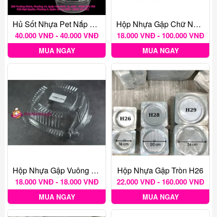
Hủ Sốt Nhựa Pet Nắp Liền 4Oz ( 100-110ml)
Hộp Nhựa Gập Chữ Nhật H55
40.000 VNĐ - 40.000 VNĐ
18.000 VNĐ - 100.000 VNĐ
MUA NGAY
MUA NGAY
Hộp Nhựa Gập Vuông H129
Hộp Nhựa Gập Tròn H26
18.000 VNĐ - 18.000 VNĐ
22.000 VNĐ - 160.000 VNĐ
MUA NGAY
MUA NGAY