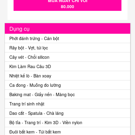
MUA NGAY CHỈ VỚI
80.000
Dụng cụ
Phới đánh trứng - Cán bột
Rây bột - Vợt, túi lọc
Cây vét - Chổi silicon
Kim Làm Rau Câu 3D
Nhiệt kế lò - Bàn xoay
Ca đong - Muỗng đo lường
Baking mat - Giấy nến - Màng bọc
Trang trí sinh nhật
Dao cắt - Spatula - Chà láng
Bộ tỉa - Trang trí - Kim 3D - Viền nylon
Đuôi bắt kem - Túi bắt kem