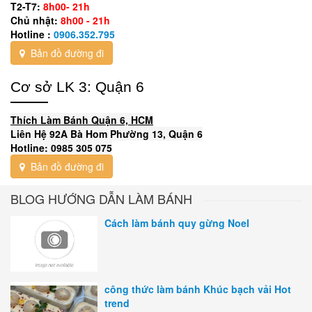
T2-T7:
8h00- 21h
Chủ nhật:
8h00 - 21h
Hotline :
0906.352.795
Bản đồ đường đi
Cơ sở LK 3: Quận 6
Thích Làm Bánh Quận 6, HCM
Liên Hệ 92A Bà Hom Phường 13, Quận 6
Hotline: 0985 305 075
Bản đồ đường đi
BLOG HƯỚNG DẪN LÀM BÁNH
Cách làm bánh quy gừng Noel
công thức làm bánh Khúc bạch vải Hot
trend