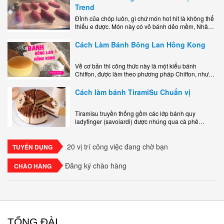
Trend
Đỉnh của chóp luôn, gì chứ món hot hit là không thể
thiếu e được. Món này có vỏ bánh dẻo mềm, Nhân
phô mai béo ngậy kéo sợimùi Khoai..
Cách Làm Bánh Bông Lan Hồng Kong
Về cơ bản thì công thức này là một kiểu bánh
Chiffon, được làm theo phương pháp Chiffon, nhưng
nướng trong khuôn tròn hoàn toàn ổn. Bánh rất
ngon, làm..
Cách làm bánh TiramiSu Chuẩn vị
Tiramisu truyền thống gồm các lớp bánh quy
ladyfinger (savoiardi) được nhúng qua cà phê
espresso, xen kẽ với lớp kem béo mềm làm từ phô
mai mascarpone, trứng và..
20 vị trí công việc đang chờ bạn
TUYỂN DỤNG
Đăng ký chào hàng
CHÀO HÀNG
TỔNG ĐÀI