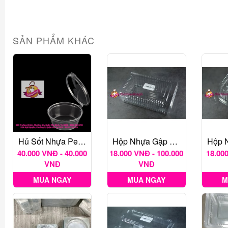
SẢN PHẨM KHÁC
Hủ Sốt Nhựa Pet Nắp Liền 4Oz ( 100-110ml)
Hộp Nhựa Gập Chữ Nhật H55
40.000 VNĐ - 40.000
18.000 VNĐ - 100.000
18.000
VNĐ
VNĐ
MUA NGAY
MUA NGAY
M