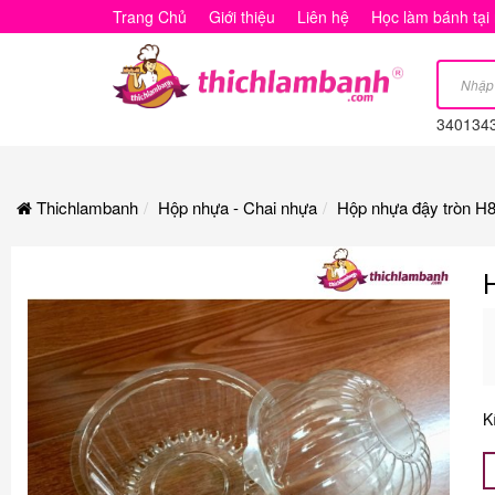
Hộp
Trang Chủ
Giới thiệu
Liên hệ
Học làm bánh tại
nhựa
đậy
340134
tròn
H83
Thichlambanh
Hộp nhựa - Chai nhựa
Hộp nhựa đậy tròn H
K