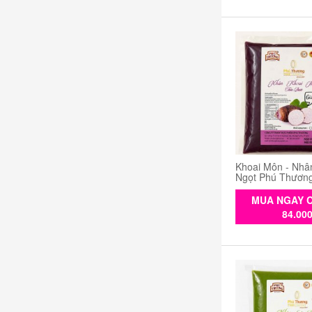
Khoai Môn - Nhâ
Ngọt Phú Thươn
MUA NGAY C
84.00