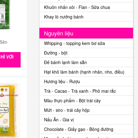
Khuôn nhấn xôi - Flan - Sữa chua
Khay lò nướng bánh
Nguyên liệu
 Sên
Whipping - topping kem bơ sữa
Đường - bột
HỈ VỚI
Đế bánh lạnh làm sẵn
0
Hạt khô làm bánh (hạnh nhân, nho, điều)
Hương liệu - Rượu
Trà - Cacao - Trà xanh - Phô mai rắc
Màu thực phẩm - Bột trái cây
Mứt - siro - trái cây hộp
Nấu Ăn - Gia vị
Chocolate - Giấy gạo - Bông đường