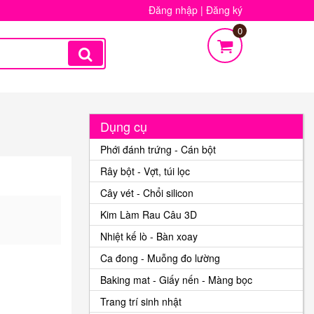
Đăng nhập
|
Đăng ký
0
Dụng cụ
Phới đánh trứng - Cán bột
Rây bột - Vợt, túi lọc
Cây vét - Chổi silicon
Kim Làm Rau Câu 3D
Nhiệt kế lò - Bàn xoay
Ca đong - Muỗng đo lường
Baking mat - Giấy nến - Màng bọc
Trang trí sinh nhật