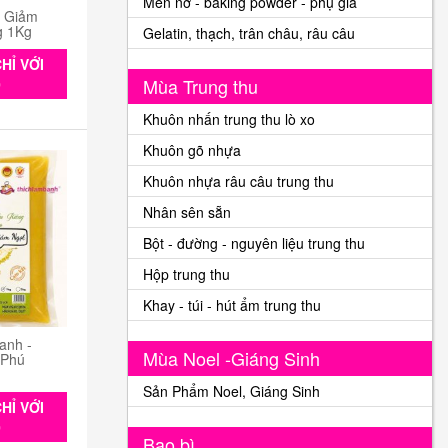
Men nở - baking powder - phụ gia
n Giảm
g 1Kg
Gelatin, thạch, trân châu, râu câu
HỈ VỚI
Mùa Trung thu
0
Khuôn nhấn trung thu lò xo
Khuôn gõ nhựa
Khuôn nhựa râu câu trung thu
Nhân sên sẵn
Bột - đường - nguyên liệu trung thu
Hộp trung thu
Khay - túi - hút ẩm trung thu
anh -
Mùa Noel -Giáng Sinh
 Phú
Sản Phẩm Noel, Giáng Sinh
HỈ VỚI
0
Bao bì