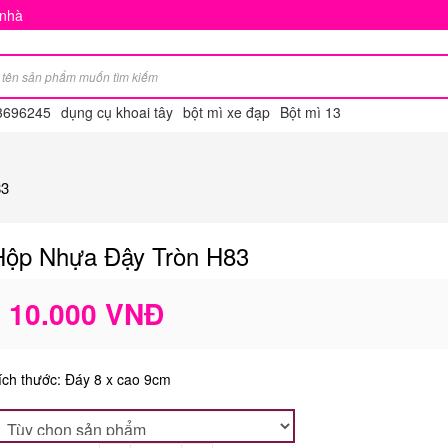
 nhà
3696245
dụng cụ khoai tây
bột mì xe đạp
Bột mì 13
83
Hộp Nhựa Đậy Tròn H83
10.000 VNĐ
ích thước: Đáy 8 x cao 9cm