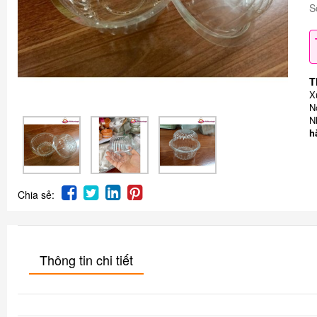
S
T
X
N
N
h
Chia sẻ:
Thông tin chi tiết