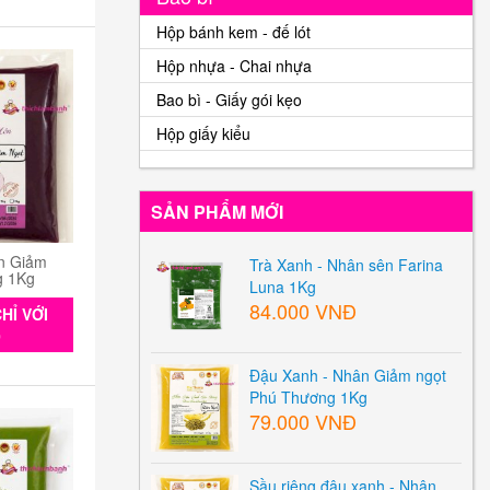
Hộp bánh kem - đế lót
Hộp nhựa - Chai nhựa
Bao bì - Giấy gói kẹo
Hộp giấy kiểu
SẢN PHẨM MỚI
n Giảm
Trà Xanh - Nhân sên Farina
g 1Kg
Luna 1Kg
84.000 VNĐ
HỈ VỚI
0
Đậu Xanh - Nhân Giảm ngọt
Phú Thương 1Kg
79.000 VNĐ
Sầu riêng đậu xanh - Nhân