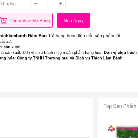
ố Lượng
Thêm Vào Giỏ Hàng
Mua Ngay
hichlambanh Đảm Bảo
Trả hàng hoàn tiền nếu sản phẩm lỗi
uất xứ:
ơi sản xuất:
hà sản xuất/ Đơn vị chịu trách nhiệm sản phẩm hàng hóa:
Đơn vị chịu trách
àng hóa: Công ty TNHH Thương mại và Dịch vụ Thích Làm Bánh
Top Sản Phẩm