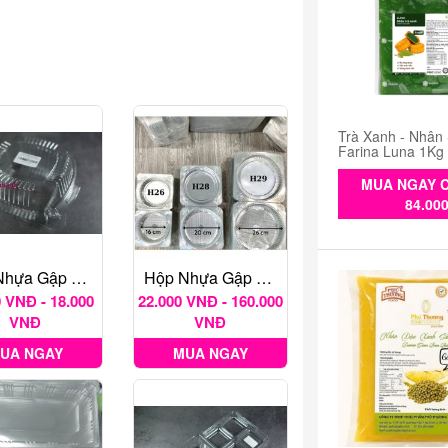
Trà Xanh - Nhân
Farina Luna 1Kg
MUA NGAY C
84.00
Hộp Nhựa Gập Vuông H129
Hộp Nhựa Gập Tròn H26
 VNĐ - 18.000
22.000 VNĐ - 160.000
VNĐ
VNĐ
UA NGAY
MUA NGAY