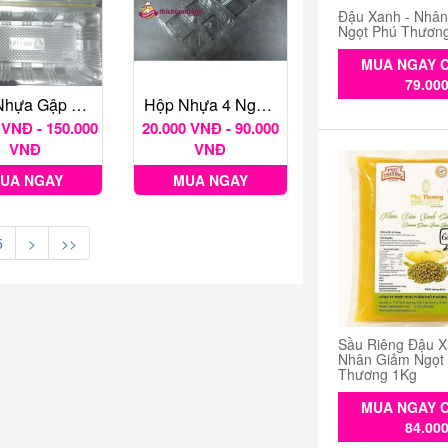
Đậu Xanh - Nhâ
Ngọt Phú Thươn
MUA NGAY C
79.00
Hộp Nhựa Gập Chữ Nhật H151 Thâp
Hộp Nhựa 4 Ngăn Trong Nắp Gập Mã Số H161
 VNĐ - 150.000
20.000 VNĐ - 90.000
VNĐ
VNĐ
UA NGAY
MUA NGAY
5
>
>>
Sầu Riêng Đậu X
Nhân Giảm Ngọt
Thương 1Kg
MUA NGAY C
84.00