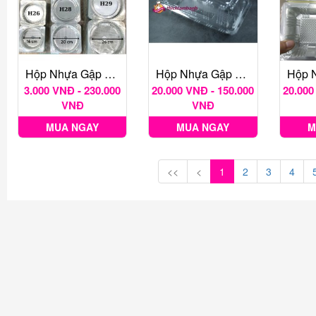
Hộp Nhựa Gập Tròn H28
Hộp Nhựa Gập Chữ Nhật H151 Cao
3.000 VNĐ - 230.000
20.000 VNĐ - 150.000
20.000
VNĐ
VNĐ
MUA NGAY
MUA NGAY
M
<<
<
1
2
3
4