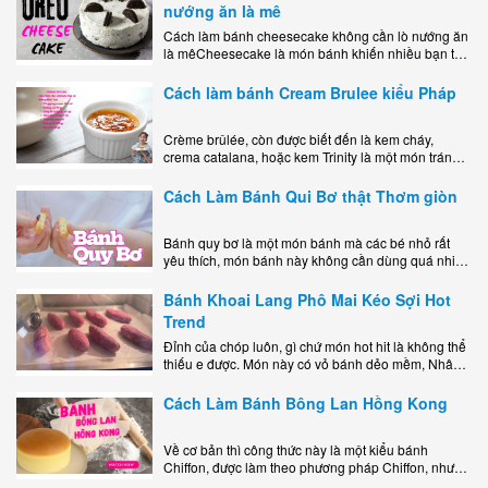
nướng ăn là mê
Cách làm bánh cheesecake không cần lò nướng ăn
là mêCheesecake là món bánh khiến nhiều bạn trẻ
mê mẩn nhờ hương vị béo ngậy, ngọt ngào của lớp
kem..
Cách làm bánh Cream Brulee kiểu Pháp
Crème brûlée, còn được biết đến là kem cháy,
crema catalana, hoặc kem Trinity là một món tráng
miệng bao gồm một lớp đế custard béo phủ với một
lớp..
Cách Làm Bánh Qui Bơ thật Thơm giòn
Bánh quy bơ là một món bánh mà các bé nhỏ rất
yêu thích, món bánh này không cần dùng quá nhiều
nguyên liệu hay quá cầu kỳ, cách làm..
Bánh Khoai Lang Phô Mai Kéo Sợi Hot
Trend
Đỉnh của chóp luôn, gì chứ món hot hit là không thể
thiếu e được. Món này có vỏ bánh dẻo mềm, Nhân
phô mai béo ngậy kéo sợimùi Khoai..
Cách Làm Bánh Bông Lan Hồng Kong
Về cơ bản thì công thức này là một kiểu bánh
Chiffon, được làm theo phương pháp Chiffon, nhưng
nướng trong khuôn tròn hoàn toàn ổn. Bánh rất