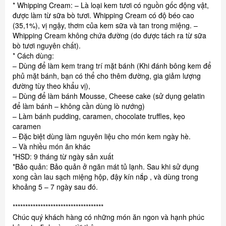
* Whipping Cream: – Là loại kem tươi có nguồn gốc động vật,
được làm từ sữa bò tươi. Whipping Cream có độ béo cao
(35,1%), vị ngậy, thơm của kem sữa và tan trong miệng. –
Whipping Cream không chứa đường (do được tách ra từ sữa
bò tươi nguyên chất).
* Cách dùng:
– Dùng để làm kem trang trí mặt bánh (Khi đánh bông kem để
phủ mặt bánh, bạn có thể cho thêm đường, gia giảm lượng
đường tùy theo khẩu vị),
– Dùng để làm bánh Mousse, Cheese cake (sử dụng gelatin
để làm bánh – không cần dùng lò nướng)
– Làm bánh pudding, caramen, chocolate truffles, kẹo
caramen
– Đặc biệt dùng làm nguyên liệu cho món kem ngày hè.
– Và nhiều món ăn khác
*HSD: 9 tháng từ ngày sản xuất
*Bảo quản: Bảo quản ở ngăn mát tủ lạnh. Sau khi sử dụng
xong cần lau sạch miệng hộp, đậy kín nắp , và dùng trong
khoảng 5 – 7 ngày sau đó.
************************************
Chúc quý khách hàng có những món ăn ngon và hạnh phúc