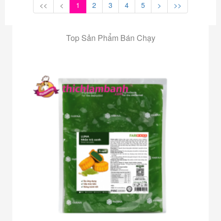
<<
<
1
2
3
4
5
>
>>
Top Sản Phẩm Bán Chạy