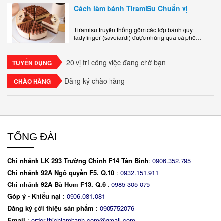
ngon, làm..
Cách làm bánh TiramiSu Chuẩn vị
Tiramisu truyền thống gồm các lớp bánh quy
ladyfinger (savoiardi) được nhúng qua cà phê
espresso, xen kẽ với lớp kem béo mềm làm từ phô
mai mascarpone, trứng và..
20 vị trí công việc đang chờ bạn
TUYỂN DỤNG
Đăng ký chào hàng
CHÀO HÀNG
TỔNG ĐÀI
Chi nhánh LK 293 Trường Chinh F14 Tân Bình
:
0906.352.795
Chi nhánh 92A Ngô quyền F5. Q.10
:
0932.151.911
Chi nhánh 92A Bà Hom F13. Q.6
:
0
985 305 075
Góp ý - Khiếu nại
:
0906.081.081
Đăng ký gới thiệu sản phẩm
:
0905752076
Email
:
order.thichlambanh.com@gmail.com