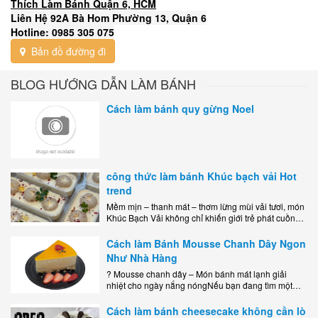
Thích Làm Bánh Quận 6, HCM
Liên Hệ 92A Bà Hom Phường 13, Quận 6
Hotline: 0985 305 075
Bản đồ đường đi
BLOG HƯỚNG DẪN LÀM BÁNH
Cách làm bánh quy gừng Noel
công thức làm bánh Khúc bạch vải Hot
trend
Mềm mịn – thanh mát – thơm lừng mùi vải tươi, món
Khúc Bạch Vải không chỉ khiến giới trẻ phát cuồng
mà còn là lựa chọn hoàn hảo cho..
Cách làm Bánh Mousse Chanh Dây Ngon
Như Nhà Hàng
? Mousse chanh dây – Món bánh mát lạnh giải
nhiệt cho ngày nắng nóngNếu bạn đang tìm một
món tráng miệng vừa đẹp mắt, vừa ngon miệng lại
dễ..
Cách làm bánh cheesecake không cần lò