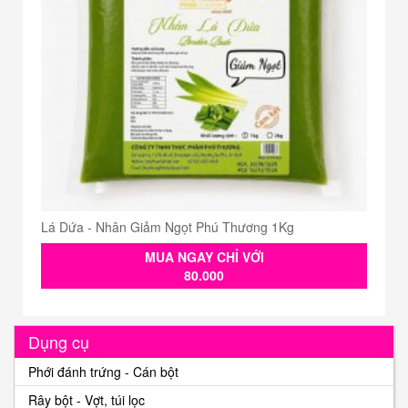
Lá Dứa - Nhân Giảm Ngọt Phú Thương 1Kg
MUA NGAY CHỈ VỚI
80.000
Dụng cụ
Phới đánh trứng - Cán bột
Rây bột - Vợt, túi lọc