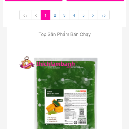
<<
<
1
2
3
4
5
>
>>
Top Sản Phẩm Bán Chạy