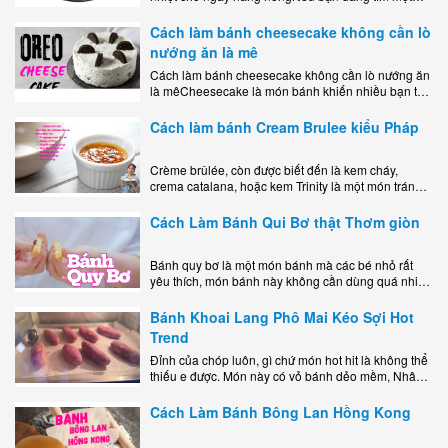
món tráng miệng vừa đẹp mắt, vừa ngon miệng lại
dễ..
Cách làm bánh cheesecake không cần lò
nướng ăn là mê
Cách làm bánh cheesecake không cần lò nướng ăn
là mêCheesecake là món bánh khiến nhiều bạn trẻ
mê mẩn nhờ hương vị béo ngậy, ngọt ngào của lớp
kem..
Cách làm bánh Cream Brulee kiểu Pháp
Crème brûlée, còn được biết đến là kem cháy,
crema catalana, hoặc kem Trinity là một món tráng
miệng bao gồm một lớp đế custard béo phủ với một
lớp..
Cách Làm Bánh Qui Bơ thật Thơm giòn
Bánh quy bơ là một món bánh mà các bé nhỏ rất
yêu thích, món bánh này không cần dùng quá nhiều
nguyên liệu hay quá cầu kỳ, cách làm..
Bánh Khoai Lang Phô Mai Kéo Sợi Hot
Trend
Đỉnh của chóp luôn, gì chứ món hot hit là không thể
thiếu e được. Món này có vỏ bánh dẻo mềm, Nhân
phô mai béo ngậy kéo sợimùi Khoai..
Cách Làm Bánh Bông Lan Hồng Kong