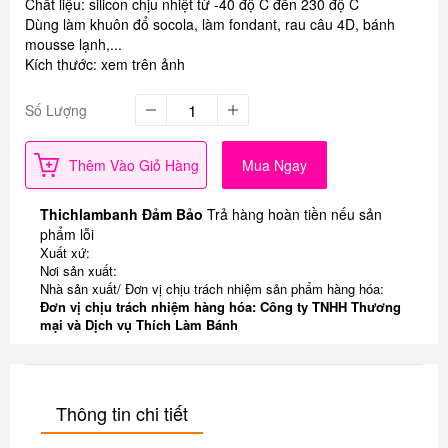
Chất liệu: silicon chịu nhiệt từ -40 độ C đến 230 độ C
Dùng làm khuôn đổ socola, làm fondant, rau câu 4D, bánh
mousse lạnh,...
Kích thước: xem trên ảnh
Số Lượng
Thêm Vào Giỏ Hàng
Mua Ngay
Thichlambanh Đảm Bảo
Trả hàng hoàn tiền nếu sản
phẩm lỗi
Xuất xứ:
Nơi sản xuất:
Nhà sản xuất/ Đơn vị chịu trách nhiệm sản phẩm hàng hóa:
Đơn vị chịu trách nhiệm hàng hóa: Công ty TNHH Thương
mại và Dịch vụ Thích Làm Bánh
Thông tin chi tiết