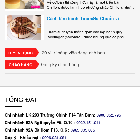
Về cơ bản thì công thức này là một kiểu bánh
Chiffon, được làm theo phương pháp Chiffon, nhưng
nướng trong khuôn tròn hoàn toàn ổn. Bánh rất
ngon, làm..
Cách làm bánh TiramiSu Chuẩn vị
Tiramisu truyền thống gồm các lớp bánh quy
ladyfinger (savoiardi) được nhúng qua cà phê
espresso, xen kẽ với lớp kem béo mềm làm từ phô
mai mascarpone, trứng và..
20 vị trí công việc đang chờ bạn
TUYỂN DỤNG
Đăng ký chào hàng
CHÀO HÀNG
TỔNG ĐÀI
Chi nhánh LK 293 Trường Chinh F14 Tân Bình
:
0906.352.795
Chi nhánh 92A Ngô quyền F5. Q.10
:
0932.151.911
Chi nhánh 92A Bà Hom F13. Q.6
:
0
985 305 075
Góp ý - Khiếu nại
:
0906.081.081