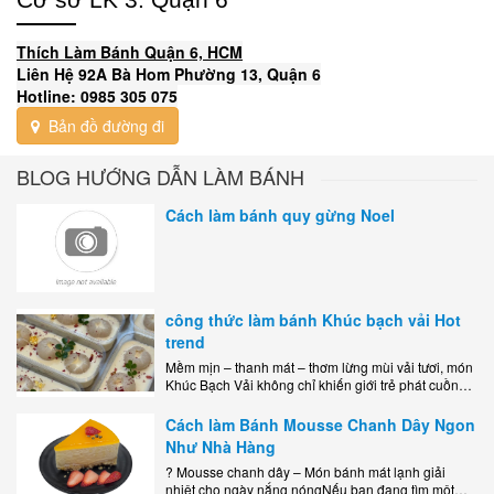
Thích Làm Bánh Quận 6, HCM
Liên Hệ 92A Bà Hom Phường 13, Quận 6
Hotline: 0985 305 075
Bản đồ đường đi
BLOG HƯỚNG DẪN LÀM BÁNH
Cách làm bánh quy gừng Noel
công thức làm bánh Khúc bạch vải Hot
trend
Mềm mịn – thanh mát – thơm lừng mùi vải tươi, món
Khúc Bạch Vải không chỉ khiến giới trẻ phát cuồng
mà còn là lựa chọn hoàn hảo cho..
Cách làm Bánh Mousse Chanh Dây Ngon
Như Nhà Hàng
? Mousse chanh dây – Món bánh mát lạnh giải
nhiệt cho ngày nắng nóngNếu bạn đang tìm một