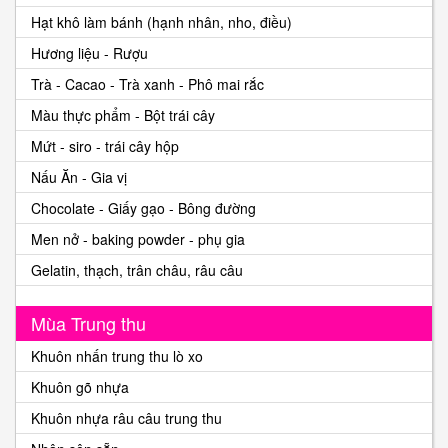
Hạt khô làm bánh (hạnh nhân, nho, điều)
Hương liệu - Rượu
Trà - Cacao - Trà xanh - Phô mai rắc
Màu thực phẩm - Bột trái cây
Mứt - siro - trái cây hộp
Nấu Ăn - Gia vị
Chocolate - Giấy gạo - Bông đường
Men nở - baking powder - phụ gia
Gelatin, thạch, trân châu, râu câu
Mùa Trung thu
Khuôn nhấn trung thu lò xo
Khuôn gõ nhựa
Khuôn nhựa râu câu trung thu