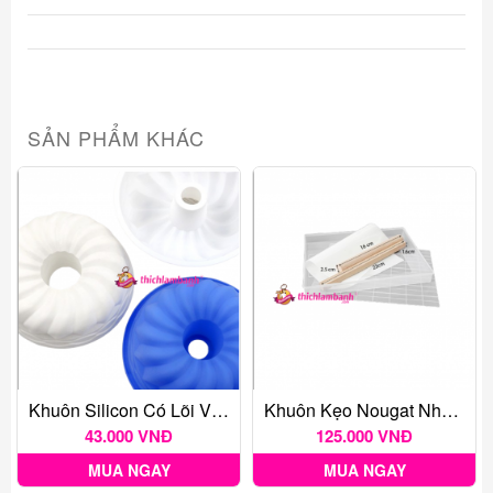
SẢN PHẨM KHÁC
Khuôn Silicon Có Lõi Vân 16cm
Khuôn Kẹo Nougat Nhựa 112 Viên MB322
43.000 VNĐ
125.000 VNĐ
MUA NGAY
MUA NGAY