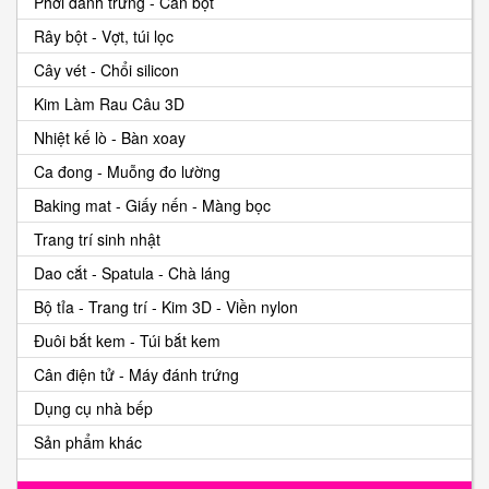
Phới đánh trứng - Cán bột
Rây bột - Vợt, túi lọc
Cây vét - Chổi silicon
Kim Làm Rau Câu 3D
Nhiệt kế lò - Bàn xoay
Ca đong - Muỗng đo lường
Baking mat - Giấy nến - Màng bọc
Trang trí sinh nhật
Dao cắt - Spatula - Chà láng
Bộ tỉa - Trang trí - Kim 3D - Viền nylon
Đuôi bắt kem - Túi bắt kem
Cân điện tử - Máy đánh trứng
Dụng cụ nhà bếp
Sản phẩm khác