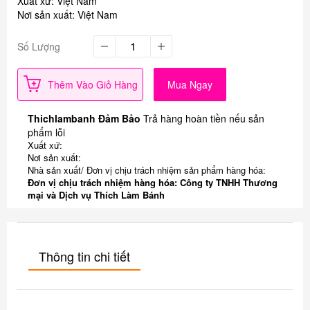
Xuất xứ: Việt Nam
​Nơi sản xuất: Việt Nam
Số Lượng
Thêm Vào Giỏ Hàng
Mua Ngay
Thichlambanh Đảm Bảo
Trả hàng hoàn tiền nếu sản
phẩm lỗi
Xuất xứ:
Nơi sản xuất:
Nhà sản xuất/ Đơn vị chịu trách nhiệm sản phẩm hàng hóa:
Đơn vị chịu trách nhiệm hàng hóa: Công ty TNHH Thương
mại và Dịch vụ Thích Làm Bánh
Thông tin chi tiết