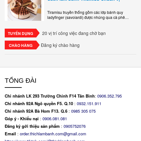
Tiramisu truyền thống gồm các lớp bánh quy
ladyfinger (savoiardi) được nhúng qua cà phê
espresso, xen kẽ với lớp kem béo mềm làm từ phô
mai mascarpone, trứng và..
20 vị trí công việc đang chờ bạn
TUYỂN DỤNG
Đăng ký chào hàng
CHÀO HÀNG
TỔNG ĐÀI
Chi nhánh LK 293 Trường Chinh F14 Tân Bình
:
0906.352.795
Chi nhánh 92A Ngô quyền F5. Q.10
:
0932.151.911
Chi nhánh 92A Bà Hom F13. Q.6
:
0
985 305 075
Góp ý - Khiếu nại
:
0906.081.081
Đăng ký gới thiệu sản phẩm
:
0905752076
Email
:
order.thichlambanh.com@gmail.com