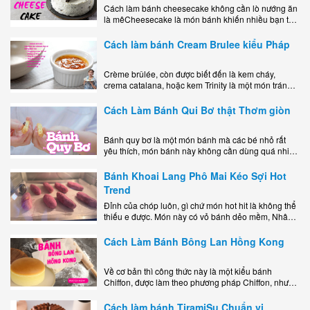
Cách làm bánh cheesecake không cần lò nướng ăn
là mêCheesecake là món bánh khiến nhiều bạn trẻ
mê mẩn nhờ hương vị béo ngậy, ngọt ngào của lớp
kem..
Cách làm bánh Cream Brulee kiểu Pháp
Crème brûlée, còn được biết đến là kem cháy,
crema catalana, hoặc kem Trinity là một món tráng
miệng bao gồm một lớp đế custard béo phủ với một
lớp..
Cách Làm Bánh Qui Bơ thật Thơm giòn
Bánh quy bơ là một món bánh mà các bé nhỏ rất
yêu thích, món bánh này không cần dùng quá nhiều
nguyên liệu hay quá cầu kỳ, cách làm..
Bánh Khoai Lang Phô Mai Kéo Sợi Hot
Trend
Đỉnh của chóp luôn, gì chứ món hot hit là không thể
thiếu e được. Món này có vỏ bánh dẻo mềm, Nhân
phô mai béo ngậy kéo sợimùi Khoai..
Cách Làm Bánh Bông Lan Hồng Kong
Về cơ bản thì công thức này là một kiểu bánh
Chiffon, được làm theo phương pháp Chiffon, nhưng
nướng trong khuôn tròn hoàn toàn ổn. Bánh rất
ngon, làm..
Cách làm bánh TiramiSu Chuẩn vị