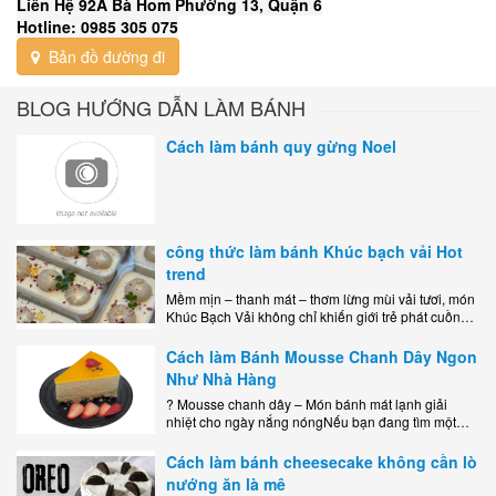
Liên Hệ 92A Bà Hom Phường 13, Quận 6
Hotline: 0985 305 075
Bản đồ đường đi
BLOG HƯỚNG DẪN LÀM BÁNH
Cách làm bánh quy gừng Noel
công thức làm bánh Khúc bạch vải Hot
trend
Mềm mịn – thanh mát – thơm lừng mùi vải tươi, món
Khúc Bạch Vải không chỉ khiến giới trẻ phát cuồng
mà còn là lựa chọn hoàn hảo cho..
Cách làm Bánh Mousse Chanh Dây Ngon
Như Nhà Hàng
? Mousse chanh dây – Món bánh mát lạnh giải
nhiệt cho ngày nắng nóngNếu bạn đang tìm một
món tráng miệng vừa đẹp mắt, vừa ngon miệng lại
dễ..
Cách làm bánh cheesecake không cần lò
nướng ăn là mê