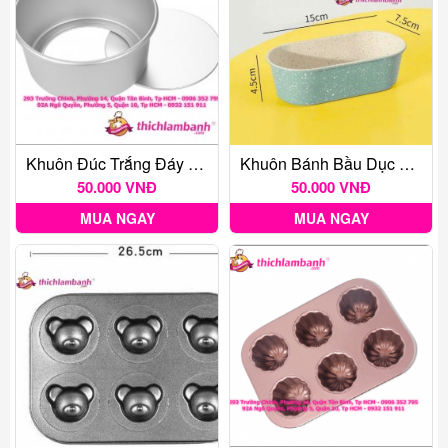
Khuôn Đúc Trắng Đáy Rời 5 Inc
Khuôn Bánh Bầu Dục 15cm
50.000 VNĐ
50.000 VNĐ
MUA NGAY
MUA NGAY