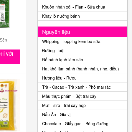
Khuôn nhấn xôi - Flan - Sữa chua
Khay lò nướng bánh
Nguyên liệu
 Sên
Whipping - topping kem bơ sữa
Đường - bột
HỈ VỚI
Đế bánh lạnh làm sẵn
0
Hạt khô làm bánh (hạnh nhân, nho, điều)
Hương liệu - Rượu
Trà - Cacao - Trà xanh - Phô mai rắc
Màu thực phẩm - Bột trái cây
Mứt - siro - trái cây hộp
Nấu Ăn - Gia vị
Chocolate - Giấy gạo - Bông đường