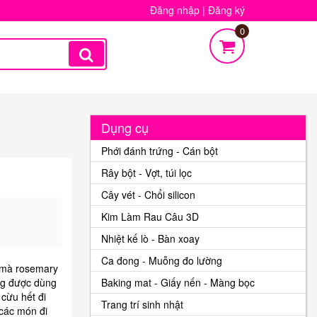
Đăng nhập
|
Đăng ký
0
Dụng cụ
Phới đánh trứng - Cán bột
Rây bột - Vợt, túi lọc
Cây vét - Chổi silicon
Kim Làm Rau Câu 3D
Nhiệt kế lò - Bàn xoay
Ca đong - Muỗng đo lường
 mà rosemary
ng được dùng
Baking mat - Giấy nến - Màng bọc
t cừu hết đi
Trang trí sinh nhật
các món đi