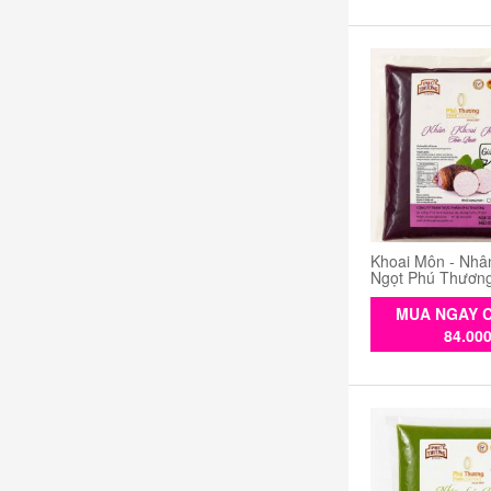
Khoai Môn - Nhâ
Ngọt Phú Thươn
MUA NGAY C
84.00