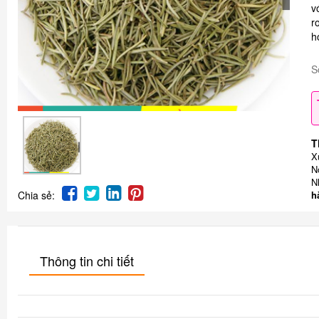
v
r
h
S
T
X
N
N
Chia sẻ:
h
Thông tin chi tiết