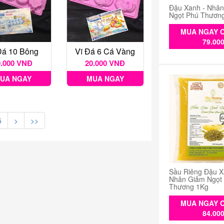
Đậu Xanh - Nhâ
Ngọt Phú Thươn
MUA NGAY C
79.00
Đá 10 Bông
Vĩ Đá 6 Cá Vàng
0.000 VNĐ
20.000 VNĐ
UA NGAY
MUA NGAY
5
>
>>
Sầu Riêng Đậu X
Nhân Giảm Ngọt
Thương 1Kg
MUA NGAY C
84.00