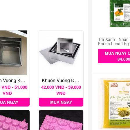
Trà Xanh - Nhân
Farina Luna 1Kg
MUA NGAY C
84.00
Khuôn Vuông Không Đáy
Khuôn Vuông Đáy Rời Nhiều Kích Thước
 VNĐ - 51.000
42.000 VNĐ - 59.000
VNĐ
VNĐ
UA NGAY
MUA NGAY