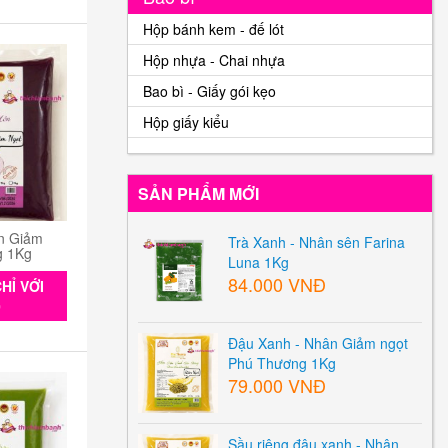
Hộp bánh kem - đế lót
Hộp nhựa - Chai nhựa
Bao bì - Giấy gói kẹo
Hộp giấy kiểu
SẢN PHẨM MỚI
n Giảm
Trà Xanh - Nhân sên Farina
g 1Kg
Luna 1Kg
84.000 VNĐ
HỈ VỚI
0
Đậu Xanh - Nhân Giảm ngọt
Phú Thương 1Kg
79.000 VNĐ
Sầu riêng đậu xanh - Nhân