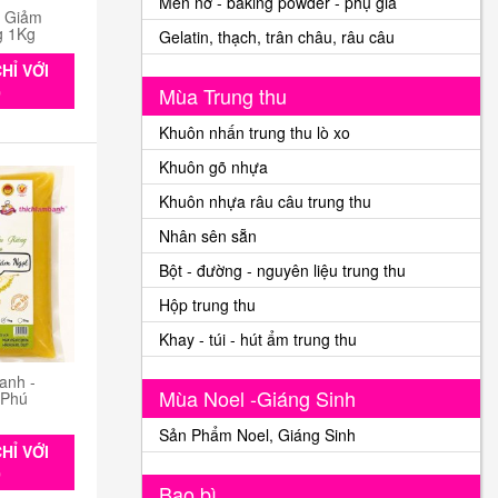
Men nở - baking powder - phụ gia
n Giảm
g 1Kg
Gelatin, thạch, trân châu, râu câu
HỈ VỚI
0
Mùa Trung thu
Khuôn nhấn trung thu lò xo
Khuôn gõ nhựa
Khuôn nhựa râu câu trung thu
Nhân sên sẵn
Bột - đường - nguyên liệu trung thu
Hộp trung thu
Khay - túi - hút ẩm trung thu
anh -
Mùa Noel -Giáng Sinh
 Phú
Sản Phẩm Noel, Giáng Sinh
HỈ VỚI
0
Bao bì