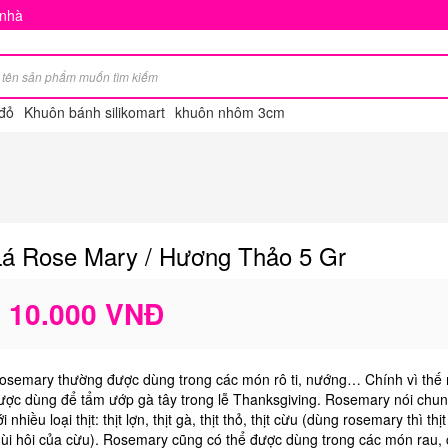
 nhà
đỏ
Khuôn bánh silikomart
khuôn nhôm 3cm
Lá Rose Mary / Hương Thảo 5 Gr
10.000 VNĐ
osemary thường được dùng trong các món rô ti, nướng… Chính vì thế
ược dùng để tẩm ướp gà tây trong lễ Thanksgiving. Rosemary nói chu
i nhiều loại thịt: thịt lợn, thịt gà, thịt thỏ, thịt cừu (dùng rosemary thì thị
ùi hôi của cừu). Rosemary cũng có thể được dùng trong các món rau, 