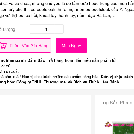
ới cá và cà chua, nhưng chủ yếu là để tẩm ướp hoặc trong các món h
osemary cho thịt bò beefsteak thì ra một món bò beefsteak của Ý. Ngoà
ợp với thịt bê, cá hồi, khoai tây, hành tây, nấm, đậu Hà Lan,…
ố Lượng
Thêm Vào Giỏ Hàng
Mua Ngay
hichlambanh Đảm Bảo
Trả hàng hoàn tiền nếu sản phẩm lỗi
uất xứ:
ơi sản xuất:
hà sản xuất/ Đơn vị chịu trách nhiệm sản phẩm hàng hóa:
Đơn vị chịu trách
àng hóa: Công ty TNHH Thương mại và Dịch vụ Thích Làm Bánh
Top Sản Phẩm