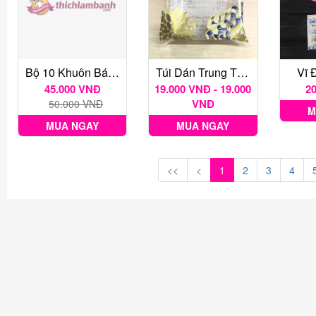
Bộ 10 Khuôn Bánh Bò Hình Lá
Túi Dán Trung Thu Các Loại 1 Bịch 100 Gr
Vĩ 
45.000 VNĐ
19.000 VNĐ - 19.000
2
VNĐ
50.000 VNĐ
M
MUA NGAY
MUA NGAY
<<
<
1
2
3
4