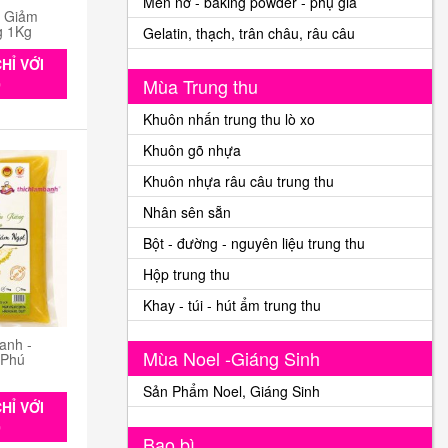
Men nở - baking powder - phụ gia
n Giảm
g 1Kg
Gelatin, thạch, trân châu, râu câu
HỈ VỚI
Mùa Trung thu
0
Khuôn nhấn trung thu lò xo
Khuôn gõ nhựa
Khuôn nhựa râu câu trung thu
Nhân sên sẵn
Bột - đường - nguyên liệu trung thu
Hộp trung thu
Khay - túi - hút ẩm trung thu
anh -
Mùa Noel -Giáng Sinh
 Phú
Sản Phẩm Noel, Giáng Sinh
HỈ VỚI
0
Bao bì