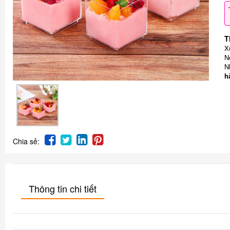
T
X
N
N
h
Chia sẻ:
Thông tin chi tiết