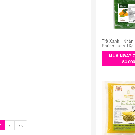
Trà Xanh - Nhân
Farina Luna 1Kg
MUA NGAY C
84.00
7
>
>>