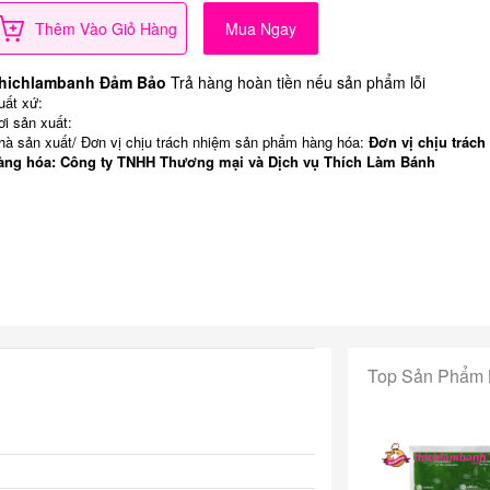
Thêm Vào Giỏ Hàng
Mua Ngay
hichlambanh Đảm Bảo
Trả hàng hoàn tiền nếu sản phẩm lỗi
uất xứ:
ơi sản xuất:
hà sản xuất/ Đơn vị chịu trách nhiệm sản phẩm hàng hóa:
Đơn vị chịu trách
àng hóa: Công ty TNHH Thương mại và Dịch vụ Thích Làm Bánh
Top Sản Phẩm