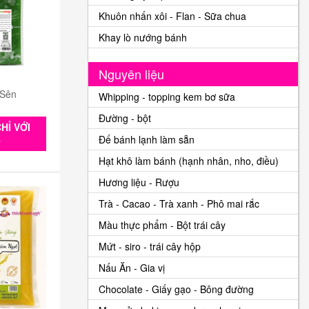
Khuôn nhấn xôi - Flan - Sữa chua
Khay lò nướng bánh
Nguyên liệu
 Sên
Whipping - topping kem bơ sữa
Đường - bột
HỈ VỚI
Đế bánh lạnh làm sẵn
0
Hạt khô làm bánh (hạnh nhân, nho, điều)
Hương liệu - Rượu
Trà - Cacao - Trà xanh - Phô mai rắc
Màu thực phẩm - Bột trái cây
Mứt - siro - trái cây hộp
Nấu Ăn - Gia vị
Chocolate - Giấy gạo - Bông đường