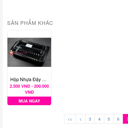
SẢN PHẨM KHÁC
Hộp Nhựa Đậy Chữ Nhật Đế Đen HT17
2.500 VNĐ - 200.000
VNĐ
MUA NGAY
<<
<
3
4
5
6