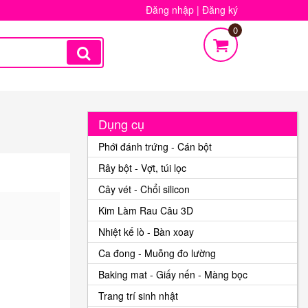
Đăng nhập
|
Đăng ký
0
Dụng cụ
Phới đánh trứng - Cán bột
Rây bột - Vợt, túi lọc
Cây vét - Chổi silicon
Kim Làm Rau Câu 3D
Nhiệt kế lò - Bàn xoay
Ca đong - Muỗng đo lường
Baking mat - Giấy nến - Màng bọc
Trang trí sinh nhật