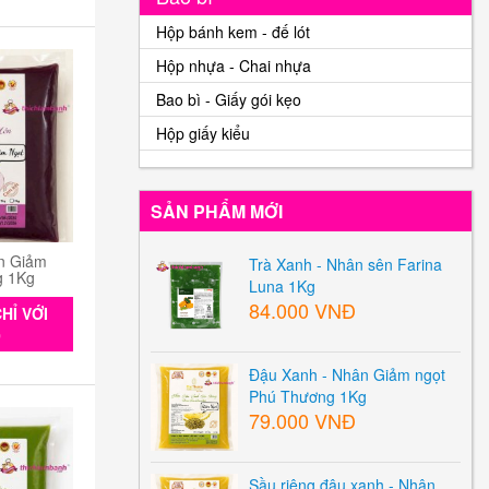
Hộp bánh kem - đế lót
Hộp nhựa - Chai nhựa
Bao bì - Giấy gói kẹo
Hộp giấy kiểu
SẢN PHẨM MỚI
n Giảm
Trà Xanh - Nhân sên Farina
g 1Kg
Luna 1Kg
84.000 VNĐ
HỈ VỚI
0
Đậu Xanh - Nhân Giảm ngọt
Phú Thương 1Kg
79.000 VNĐ
Sầu riêng đậu xanh - Nhân