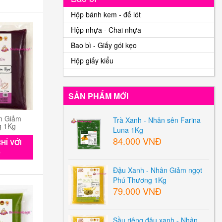
Hộp bánh kem - đế lót
Hộp nhựa - Chai nhựa
Bao bì - Giấy gói kẹo
Hộp giấy kiểu
SẢN PHẨM MỚI
n Giảm
Trà Xanh - Nhân sên Farina
g 1Kg
Luna 1Kg
84.000 VNĐ
HỈ VỚI
0
Đậu Xanh - Nhân Giảm ngọt
Phú Thương 1Kg
79.000 VNĐ
Sầu riêng đậu xanh - Nhân