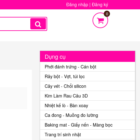
Đăng nhập
|
Đăng ký
0
Dụng cụ
Phới đánh trứng - Cán bột
Rây bột - Vợt, túi lọc
Cây vét - Chổi silicon
Kim Làm Rau Câu 3D
Nhiệt kế lò - Bàn xoay
Ca đong - Muỗng đo lường
Baking mat - Giấy nến - Màng bọc
Trang trí sinh nhật