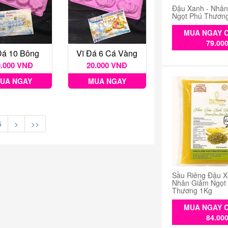
Đậu Xanh - Nhâ
Ngọt Phú Thươn
MUA NGAY C
79.00
Đá 10 Bông
Vĩ Đá 6 Cá Vàng
0.000 VNĐ
20.000 VNĐ
UA NGAY
MUA NGAY
5
>
>>
Sầu Riêng Đậu X
Nhân Giảm Ngọt
Thương 1Kg
MUA NGAY C
84.00