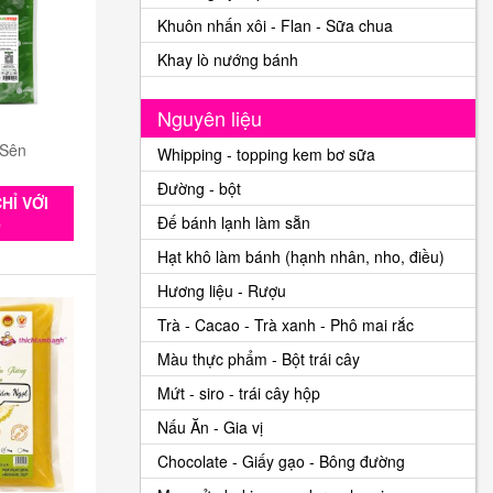
Khuôn nhấn xôi - Flan - Sữa chua
Khay lò nướng bánh
Nguyên liệu
 Sên
Whipping - topping kem bơ sữa
Đường - bột
HỈ VỚI
Đế bánh lạnh làm sẵn
0
Hạt khô làm bánh (hạnh nhân, nho, điều)
Hương liệu - Rượu
Trà - Cacao - Trà xanh - Phô mai rắc
Màu thực phẩm - Bột trái cây
Mứt - siro - trái cây hộp
Nấu Ăn - Gia vị
Chocolate - Giấy gạo - Bông đường