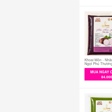
Khoai Môn - Nhâ
Ngọt Phú Thươn
MUA NGAY C
84.00