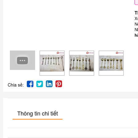
T
X
N
N
h
Chia sẻ:
Thông tin chi tiết