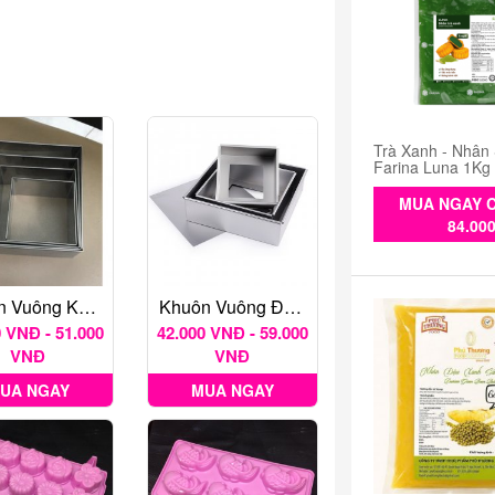
Trà Xanh - Nhân
Farina Luna 1Kg
MUA NGAY C
84.00
Khuôn Vuông Không Đáy
Khuôn Vuông Đáy Rời Nhiều Kích Thước
 VNĐ - 51.000
42.000 VNĐ - 59.000
VNĐ
VNĐ
UA NGAY
MUA NGAY