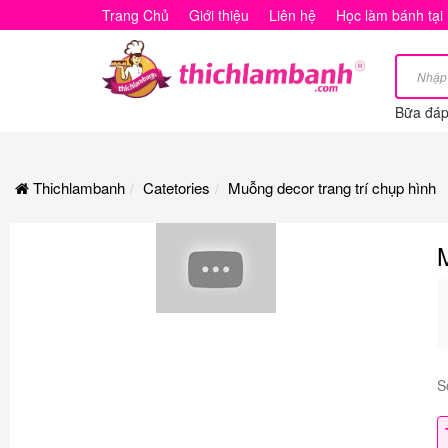
Muỗng
Trang Chủ
Giới thiệu
Liên hệ
Học làm bánh tại
decor
trang
Bữa đáp 
trí
chụp
Thichlambanh
Catetories
Muỗng decor trang trí chụp hình
hình
S