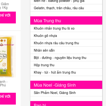
Men nở - baking powder - phụ gia
n Giảm
g 1Kg
Gelatin, thạch, trân châu, râu câu
HỈ VỚI
Mùa Trung thu
0
Khuôn nhấn trung thu lò xo
Khuôn gõ nhựa
Khuôn nhựa râu câu trung thu
Nhân sên sẵn
Bột - đường - nguyên liệu trung thu
Hộp trung thu
Khay - túi - hút ẩm trung thu
anh -
Mùa Noel -Giáng Sinh
 Phú
Sản Phẩm Noel, Giáng Sinh
HỈ VỚI
0
Bao bì