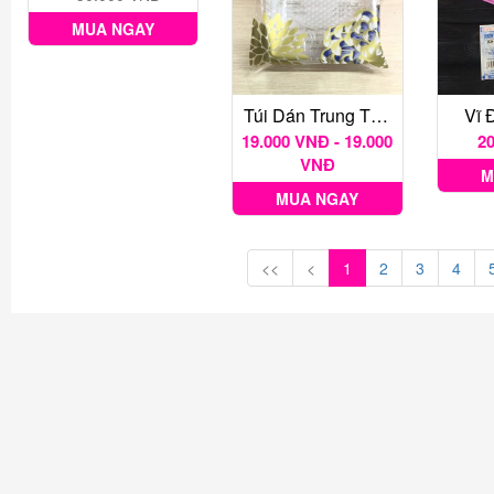
MUA NGAY
Túi Dán Trung Thu Các Loại 1 Bịch 100 Gr
Vĩ 
19.000 VNĐ - 19.000
2
VNĐ
M
MUA NGAY
<<
<
1
2
3
4