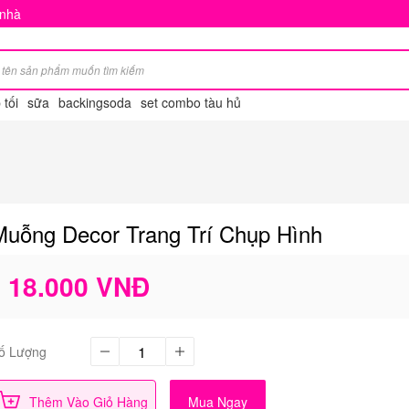
 nhà
tối
sữa
backingsoda
set combo tàu hủ
Muỗng Decor Trang Trí Chụp Hình
18.000 VNĐ
ố Lượng
Thêm Vào Giỏ Hàng
Mua Ngay