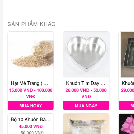
SẢN PHẨM KHÁC
Hạt Mè Trắng ( Chưa Rang)
Khuôn Tim Đáy Liền
15.000 VNĐ - 100.000
26.000 VNĐ - 52.000
29.000
VNĐ
VNĐ
MUA NGAY
MUA NGAY
M
Bộ 10 Khuôn Bánh Bò Hình Lá
45.000 VNĐ
50.000 VNĐ