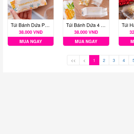
Túi Bánh Dứa Pineapple Classic 100c
Túi Bánh Dứa 4 Mẫu Nền Trong ~100c
38.000 VNĐ
38.000 VNĐ
3
MUA NGAY
MUA NGAY
M
<<
<
1
2
3
4