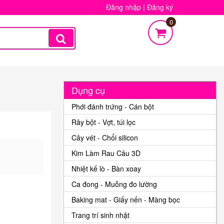
Đăng nhập
|
Đăng ký
0
Dụng cụ
Phới đánh trứng - Cán bột
Rây bột - Vợt, túi lọc
Cây vét - Chổi silicon
Kim Làm Rau Câu 3D
Nhiệt kế lò - Bàn xoay
Ca đong - Muỗng đo lường
Baking mat - Giấy nến - Màng bọc
Trang trí sinh nhật