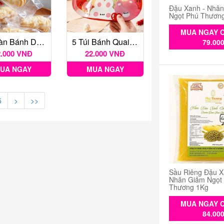
Đậu Xanh - Nhâ
Ngọt Phú Thươn
MUA NGAY C
Túi Hàn Bánh Dứa Trong 4.7*13.5*2.5cm ~100c
5 Túi Bánh Quai Xách Lucky Day
79.00
2.000 VNĐ
22.000 VNĐ
UA NGAY
MUA NGAY
5
>
>>
Sầu Riêng Đậu X
Nhân Giảm Ngọt
Thương 1Kg
MUA NGAY C
84.00