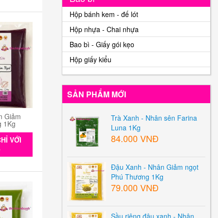
Hộp bánh kem - đế lót
Hộp nhựa - Chai nhựa
Bao bì - Giấy gói kẹo
Hộp giấy kiểu
SẢN PHẨM MỚI
n Giảm
Trà Xanh - Nhân sên Farina
g 1Kg
Luna 1Kg
84.000 VNĐ
HỈ VỚI
0
Đậu Xanh - Nhân Giảm ngọt
Phú Thương 1Kg
79.000 VNĐ
Sầu riêng đậu xanh - Nhân