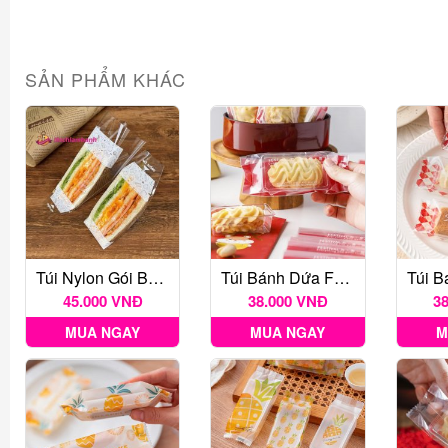
SẢN PHẨM KHÁC
Túi Nylon Gói Bánh Sandwich 100c
Túi Bánh Dứa Festival Đỏ 50c
45.000 VNĐ
38.000 VNĐ
3
MUA NGAY
MUA NGAY
M