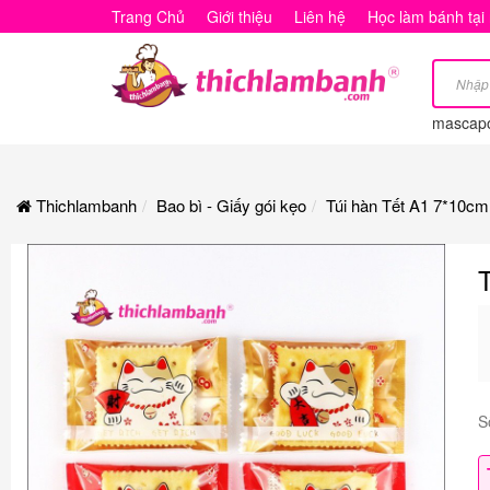
Túi
Trang Chủ
Giới thiệu
Liên hệ
Học làm bánh tại
hàn
Tết
mascap
A1
7*10cm
Thichlambanh
Bao bì - Giấy gói kẹo
Túi hàn Tết A1 7*10cm
S