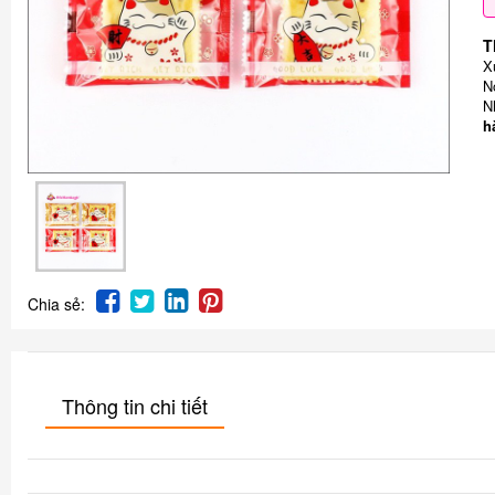
T
X
N
N
h
Chia sẻ:
Thông tin chi tiết