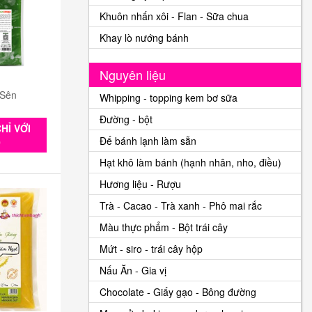
Khuôn nhấn xôi - Flan - Sữa chua
Khay lò nướng bánh
Nguyên liệu
 Sên
Whipping - topping kem bơ sữa
Đường - bột
HỈ VỚI
Đế bánh lạnh làm sẵn
0
Hạt khô làm bánh (hạnh nhân, nho, điều)
Hương liệu - Rượu
Trà - Cacao - Trà xanh - Phô mai rắc
Màu thực phẩm - Bột trái cây
Mứt - siro - trái cây hộp
Nấu Ăn - Gia vị
Chocolate - Giấy gạo - Bông đường