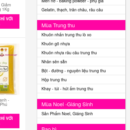
Men nở - baking powder - phụ gia
n Giảm
g 1Kg
Gelatin, thạch, trân châu, râu câu
HỈ VỚI
Mùa Trung thu
0
Khuôn nhấn trung thu lò xo
Khuôn gõ nhựa
Khuôn nhựa râu câu trung thu
Nhân sên sẵn
Bột - đường - nguyên liệu trung thu
Hộp trung thu
Khay - túi - hút ẩm trung thu
anh -
Mùa Noel -Giáng Sinh
 Phú
Sản Phẩm Noel, Giáng Sinh
HỈ VỚI
0
Bao bì