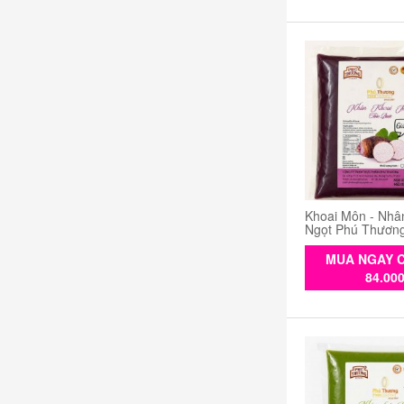
Khoai Môn - Nhâ
Ngọt Phú Thươn
MUA NGAY C
84.00