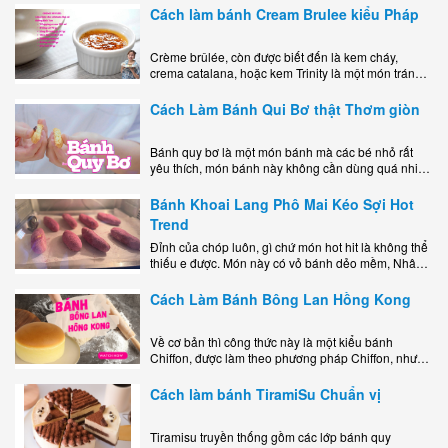
kem..
Cách làm bánh Cream Brulee kiểu Pháp
Crème brûlée, còn được biết đến là kem cháy,
crema catalana, hoặc kem Trinity là một món tráng
miệng bao gồm một lớp đế custard béo phủ với một
lớp..
Cách Làm Bánh Qui Bơ thật Thơm giòn
Bánh quy bơ là một món bánh mà các bé nhỏ rất
yêu thích, món bánh này không cần dùng quá nhiều
nguyên liệu hay quá cầu kỳ, cách làm..
Bánh Khoai Lang Phô Mai Kéo Sợi Hot
Trend
Đỉnh của chóp luôn, gì chứ món hot hit là không thể
thiếu e được. Món này có vỏ bánh dẻo mềm, Nhân
phô mai béo ngậy kéo sợimùi Khoai..
Cách Làm Bánh Bông Lan Hồng Kong
Về cơ bản thì công thức này là một kiểu bánh
Chiffon, được làm theo phương pháp Chiffon, nhưng
nướng trong khuôn tròn hoàn toàn ổn. Bánh rất
ngon, làm..
Cách làm bánh TiramiSu Chuẩn vị
Tiramisu truyền thống gồm các lớp bánh quy