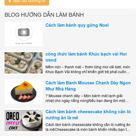
Bản đồ đường đi
BLOG HƯỚNG DẪN LÀM BÁNH
Cách làm bánh quy gừng Noel
công thức làm bánh Khúc bạch vải Hot
trend
Mềm mịn – thanh mát – thơm lừng mùi vải tươi, món
Khúc Bạch Vải không chỉ khiến giới trẻ phát cuồng
mà còn là lựa chọn hoàn hảo cho..
Cách làm Bánh Mousse Chanh Dây Ngon
Như Nhà Hàng
? Mousse chanh dây – Món bánh mát lạnh giải
nhiệt cho ngày nắng nóngNếu bạn đang tìm một
món tráng miệng vừa đẹp mắt, vừa ngon miệng lại
dễ..
Cách làm bánh cheesecake không cần lò
nướng ăn là mê
Cách làm bánh cheesecake không cần lò nướng ăn
là mêCheesecake là món bánh khiến nhiều bạn trẻ
mê mẩn nhờ hương vị béo ngậy, ngọt ngào của lớp