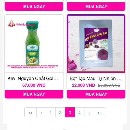
MUA NGAY
MUA NGAY
Kiwi Nguyên Chất Golden Farm 500ml
Bột Tạo Màu Tự Nhiên Khoai Lang Tím 20 Gr
67.000 VNĐ
22.000 VNĐ
25.000 VNĐ
MUA NGAY
MUA NGAY
<<
<
1
2
3
4
>
>>