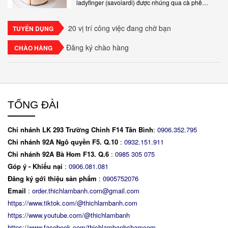
ladyfinger (savoiardi) được nhúng qua cà phê
espresso, xen kẽ với lớp kem béo mềm làm từ phô
mai mascarpone, trứng và..
20 vị trí công việc đang chờ bạn
TUYỂN DỤNG
Đăng ký chào hàng
CHÀO HÀNG
TỔNG ĐÀI
Chi nhánh LK 293 Trường Chinh F14 Tân Bình
:
0906.352.795
Chi nhánh 92A Ngô quyền F5. Q.10
:
0932.151.911
Chi nhánh 92A Bà Hom F13. Q.6
:
0
985 305 075
Góp ý - Khiếu nại
:
0906.081.081
Đăng ký gới thiệu sản phẩm
:
0905752076
Email
:
order.thichlambanh.com@gmail.com
https://www.tiktok.com/@thichlambanh.com
https://www.youtube.com/@thichlambanh
https://www.facebook.com/thichlambanhchamcom