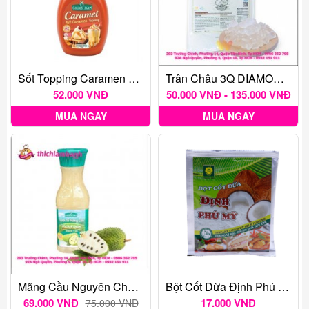
Sốt Topping Caramen Golden Farm 400g
Trân Châu 3Q DIAMOND Trắng Nguyên Vị
52.000 VNĐ
50.000 VNĐ - 135.000 VNĐ
MUA NGAY
MUA NGAY
Mãng Cầu Nguyên Chất Golden Farm 500ml
Bột Cốt Dừa Định Phú Mỹ 50 Gr
69.000 VNĐ
17.000 VNĐ
75.000 VNĐ