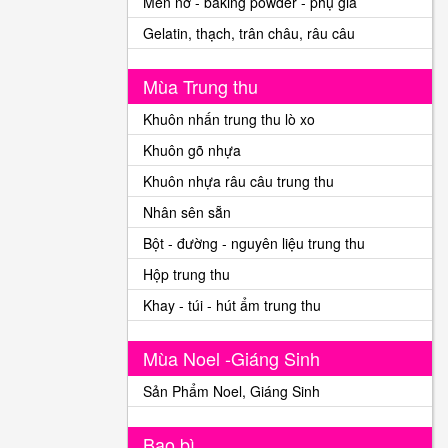
Men nở - baking powder - phụ gia
Gelatin, thạch, trân châu, râu câu
Mùa Trung thu
Khuôn nhấn trung thu lò xo
Khuôn gõ nhựa
Khuôn nhựa râu câu trung thu
Nhân sên sẵn
Bột - đường - nguyên liệu trung thu
Hộp trung thu
Khay - túi - hút ẩm trung thu
Mùa Noel -Giáng Sinh
Sản Phẩm Noel, Giáng Sinh
Bao bì