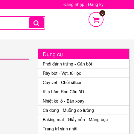
Đăng nhập
|
Đăng ký
0
Dụng cụ
Phới đánh trứng - Cán bột
Rây bột - Vợt, túi lọc
Cây vét - Chổi silicon
Kim Làm Rau Câu 3D
Nhiệt kế lò - Bàn xoay
Ca đong - Muỗng đo lường
Baking mat - Giấy nến - Màng bọc
Trang trí sinh nhật