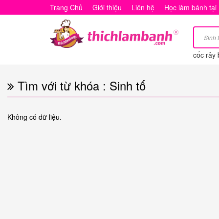
Tìm
Trang Chủ
Giới thiệu
Liên hệ
Học làm bánh tại
với
từ
cốc rây 
khóa
:
Tìm với từ khóa : Sinh tố
Sinh
tố
Không có dữ liệu.