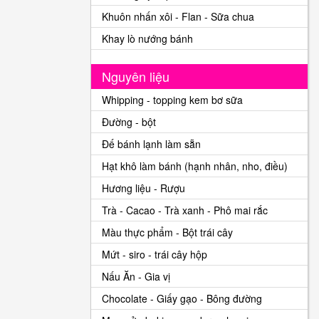
Khuôn nhấn xôi - Flan - Sữa chua
Khay lò nướng bánh
Nguyên liệu
Whipping - topping kem bơ sữa
Đường - bột
Đế bánh lạnh làm sẵn
Hạt khô làm bánh (hạnh nhân, nho, điều)
Hương liệu - Rượu
Trà - Cacao - Trà xanh - Phô mai rắc
Màu thực phẩm - Bột trái cây
Mứt - siro - trái cây hộp
Nấu Ăn - Gia vị
Chocolate - Giấy gạo - Bông đường