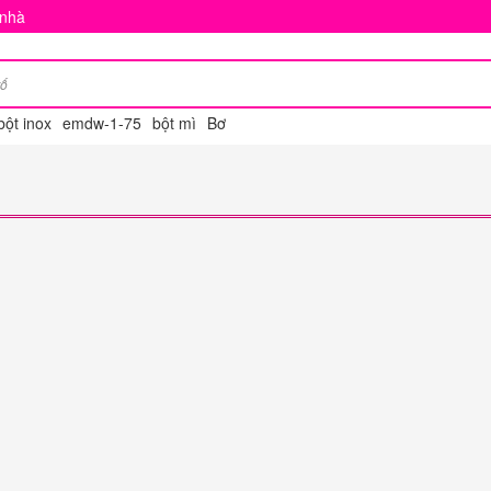
 nhà
bột inox
emdw-1-75
bột mì
Bơ