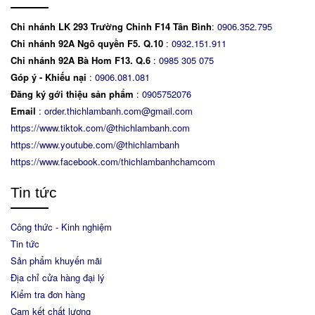
Chi nhánh LK 293 Trường Chinh F14 Tân Bình
:
0906.352.795
Chi nhánh 92A Ngô quyền F5. Q.10
:
0932.151.911
Chi nhánh 92A Bà Hom F13. Q.6
:
0
985 305 075
Góp ý - Khiếu nại
:
0906.081.081
Đăng ký gới thiệu sản phẩm
:
0905752076
Email
:
order.thichlambanh.com@gmail.com
https://www.tiktok.com/@thichlambanh.com
https://www.youtube.com/@thichlambanh
https://www.facebook.com/thichlambanhchamcom
Tin tức
Công thức - Kinh nghiệm
Tin tức
Sản phẩm khuyến mãi
Địa chỉ cửa hàng đại lý
Kiểm tra đơn hàng
Cam kết chất lượng