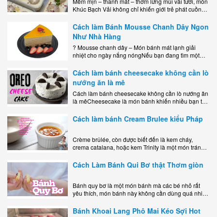
Mềm mịn – thanh mát – thơm lừng mùi vải tươi, món
Khúc Bạch Vải không chỉ khiến giới trẻ phát cuồng
mà còn là lựa chọn hoàn hảo cho..
Cách làm Bánh Mousse Chanh Dây Ngon
Như Nhà Hàng
? Mousse chanh dây – Món bánh mát lạnh giải
nhiệt cho ngày nắng nóngNếu bạn đang tìm một
món tráng miệng vừa đẹp mắt, vừa ngon miệng lại
dễ..
Cách làm bánh cheesecake không cần lò
nướng ăn là mê
Cách làm bánh cheesecake không cần lò nướng ăn
là mêCheesecake là món bánh khiến nhiều bạn trẻ
mê mẩn nhờ hương vị béo ngậy, ngọt ngào của lớp
kem..
Cách làm bánh Cream Brulee kiểu Pháp
Crème brûlée, còn được biết đến là kem cháy,
crema catalana, hoặc kem Trinity là một món tráng
miệng bao gồm một lớp đế custard béo phủ với một
lớp..
Cách Làm Bánh Qui Bơ thật Thơm giòn
Bánh quy bơ là một món bánh mà các bé nhỏ rất
yêu thích, món bánh này không cần dùng quá nhiều
nguyên liệu hay quá cầu kỳ, cách làm..
Bánh Khoai Lang Phô Mai Kéo Sợi Hot