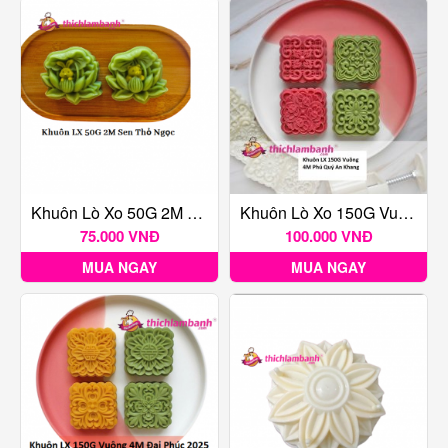
Khuôn Lò Xo 50G 2M Sen Thỏ Ngọc
Khuôn Lò Xo 150G Vuông 4M Phú Quý An Khang
75.000 VNĐ
100.000 VNĐ
MUA NGAY
MUA NGAY