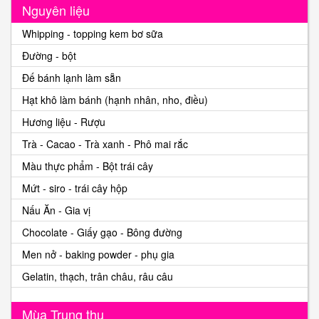
Nguyên liệu
Whipping - topping kem bơ sữa
Đường - bột
Đế bánh lạnh làm sẵn
Hạt khô làm bánh (hạnh nhân, nho, điều)
Hương liệu - Rượu
Trà - Cacao - Trà xanh - Phô mai rắc
Màu thực phẩm - Bột trái cây
Mứt - siro - trái cây hộp
Nấu Ăn - Gia vị
Chocolate - Giấy gạo - Bông đường
Men nở - baking powder - phụ gia
Gelatin, thạch, trân châu, râu câu
Mùa Trung thu