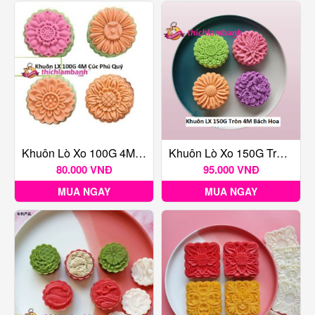
Khuôn Lò Xo 100G 4M Cúc Phú Quý
Khuôn Lò Xo 150G Tròn 4M Bách Hoa
80.000 VNĐ
95.000 VNĐ
MUA NGAY
MUA NGAY