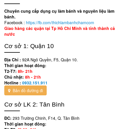
Chuyên cung cấp dụng cụ làm bánh và nguyên liệu làm
bánh.
Facebook :
https://fb.com/thichlambanhchamcom
Giao hàng các quận tại Tp Hồ Chí Minh và tỉnh thành cả
nước
Cơ sở 1: Quận 10
Địa Chỉ :
92A Ngô Quyền, F5, Quận 10.
Thời gian hoạt đông:
T2-T7:
8h- 21h
Chủ nhật:
8h - 21h
Hotline :
0932.151.911
Bản đồ đường đi
Cơ sở LK 2: Tân Bình
ĐC:
293 Trường Chinh, F14, Q. Tân Bình
Thời gian hoạt đông: