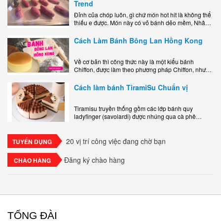
Trend
Đỉnh của chóp luôn, gì chứ món hot hit là không thể
thiếu e được. Món này có vỏ bánh dẻo mềm, Nhân
phô mai béo ngậy kéo sợimùi Khoai..
Cách Làm Bánh Bông Lan Hồng Kong
Về cơ bản thì công thức này là một kiểu bánh
Chiffon, được làm theo phương pháp Chiffon, nhưng
nướng trong khuôn tròn hoàn toàn ổn. Bánh rất
ngon, làm..
Cách làm bánh TiramiSu Chuẩn vị
Tiramisu truyền thống gồm các lớp bánh quy
ladyfinger (savoiardi) được nhúng qua cà phê
espresso, xen kẽ với lớp kem béo mềm làm từ phô
mai mascarpone, trứng và..
20 vị trí công việc đang chờ bạn
TUYỂN DỤNG
Đăng ký chào hàng
CHÀO HÀNG
TỔNG ĐÀI