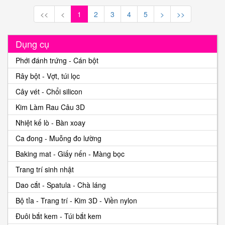
<<
<
1
2
3
4
5
>
>>
Dụng cụ
Phới đánh trứng - Cán bột
Rây bột - Vợt, túi lọc
Cây vét - Chổi silicon
Kim Làm Rau Câu 3D
Nhiệt kế lò - Bàn xoay
Ca đong - Muỗng đo lường
Baking mat - Giấy nến - Màng bọc
Trang trí sinh nhật
Dao cắt - Spatula - Chà láng
Bộ tỉa - Trang trí - Kim 3D - Viền nylon
Đuôi bắt kem - Túi bắt kem