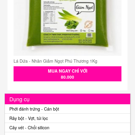
Lá Dứa - Nhân Giảm Ngọt Phú Thương 1Kg
MUA NGAY CHỈ VỚI
80.000
Dụng cụ
Phới đánh trứng - Cán bột
Rây bột - Vợt, túi lọc
Cây vét - Chổi silicon