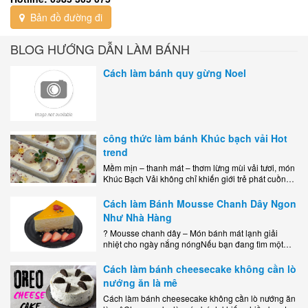
Bản đồ đường đi
BLOG HƯỚNG DẪN LÀM BÁNH
Cách làm bánh quy gừng Noel
công thức làm bánh Khúc bạch vải Hot
trend
Mềm mịn – thanh mát – thơm lừng mùi vải tươi, món
Khúc Bạch Vải không chỉ khiến giới trẻ phát cuồng
mà còn là lựa chọn hoàn hảo cho..
Cách làm Bánh Mousse Chanh Dây Ngon
Như Nhà Hàng
? Mousse chanh dây – Món bánh mát lạnh giải
nhiệt cho ngày nắng nóngNếu bạn đang tìm một
món tráng miệng vừa đẹp mắt, vừa ngon miệng lại
dễ..
Cách làm bánh cheesecake không cần lò
nướng ăn là mê
Cách làm bánh cheesecake không cần lò nướng ăn