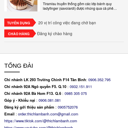
Tiramisu truyền thống gồm các lớp bánh quy
ladyfinger (savoiardi) được nhúng qua cà phê
espresso, xen kẽ với lớp kem béo mềm làm từ phô
mai mascarpone, trứng và..
20 vị trí công việc đang chờ bạn
TUYỂN DỤNG
Đăng ký chào hàng
CHÀO HÀNG
TỔNG ĐÀI
Chi nhánh LK 293 Trường Chinh F14 Tân Bình
:
0906.352.795
Chi nhánh 92A Ngô quyền F5. Q.10
:
0932.151.911
Chi nhánh 92A Bà Hom F13. Q.6
:
0
985 305 075
Góp ý - Khiếu nại
:
0906.081.081
Đăng ký gới thiệu sản phẩm
:
0905752076
Email
:
order.thichlambanh.com@gmail.com
https://www.tiktok.com/@thichlambanh.com
https://www.youtube.com/@thichlambanh