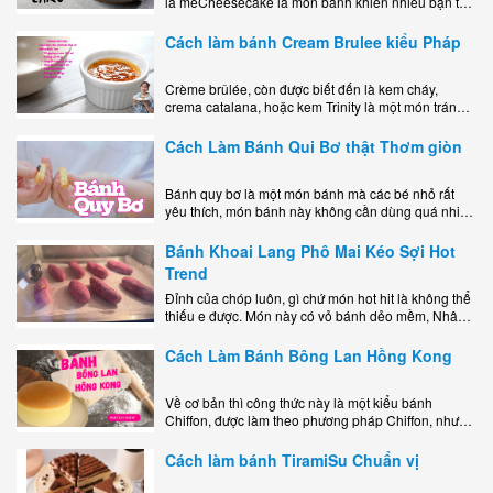
là mêCheesecake là món bánh khiến nhiều bạn trẻ
mê mẩn nhờ hương vị béo ngậy, ngọt ngào của lớp
kem..
Cách làm bánh Cream Brulee kiểu Pháp
Crème brûlée, còn được biết đến là kem cháy,
crema catalana, hoặc kem Trinity là một món tráng
miệng bao gồm một lớp đế custard béo phủ với một
lớp..
Cách Làm Bánh Qui Bơ thật Thơm giòn
Bánh quy bơ là một món bánh mà các bé nhỏ rất
yêu thích, món bánh này không cần dùng quá nhiều
nguyên liệu hay quá cầu kỳ, cách làm..
Bánh Khoai Lang Phô Mai Kéo Sợi Hot
Trend
Đỉnh của chóp luôn, gì chứ món hot hit là không thể
thiếu e được. Món này có vỏ bánh dẻo mềm, Nhân
phô mai béo ngậy kéo sợimùi Khoai..
Cách Làm Bánh Bông Lan Hồng Kong
Về cơ bản thì công thức này là một kiểu bánh
Chiffon, được làm theo phương pháp Chiffon, nhưng
nướng trong khuôn tròn hoàn toàn ổn. Bánh rất
ngon, làm..
Cách làm bánh TiramiSu Chuẩn vị