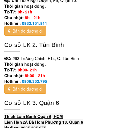
Địa Chỉ :
92A Ngô Quyền, F5, Quận 10.
Thời gian hoạt đông:
T2-T7:
8h- 21h
Chủ nhật:
8h - 21h
Hotline :
0932.151.911
Bản đồ đường đi
Cơ sở LK 2: Tân Bình
ĐC:
293 Trường Chinh, F14, Q. Tân Bình
Thời gian hoạt đông:
T2-T7:
8h00- 21h
Chủ nhật:
8h00 - 21h
Hotline :
0906.352.795
Bản đồ đường đi
Cơ sở LK 3: Quận 6
Thích Làm Bánh Quận 6, HCM
Liên Hệ 92A Bà Hom Phường 13, Quận 6
Hotline: 0985 305 075