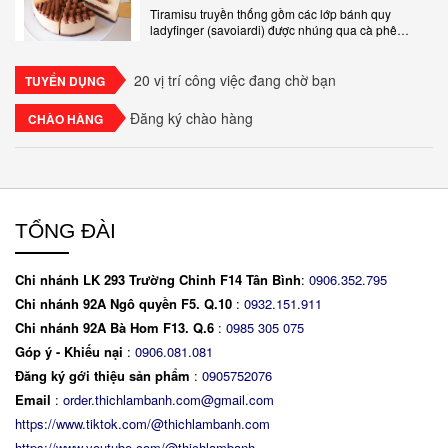
Tiramisu truyền thống gồm các lớp bánh quy
ladyfinger (savoiardi) được nhúng qua cà phê
espresso, xen kẽ với lớp kem béo mềm làm từ phô
mai mascarpone, trứng và..
20 vị trí công việc đang chờ bạn
TUYỂN DỤNG
Đăng ký chào hàng
CHÀO HÀNG
TỔNG ĐÀI
Chi nhánh LK 293 Trường Chinh F14 Tân Bình
:
0906.352.795
Chi nhánh 92A Ngô quyền F5. Q.10
:
0932.151.911
Chi nhánh 92A Bà Hom F13. Q.6
:
0
985 305 075
Góp ý - Khiếu nại
:
0906.081.081
Đăng ký gới thiệu sản phẩm
:
0905752076
Email
:
order.thichlambanh.com@gmail.com
https://www.tiktok.com/@thichlambanh.com
https://www.youtube.com/@thichlambanh