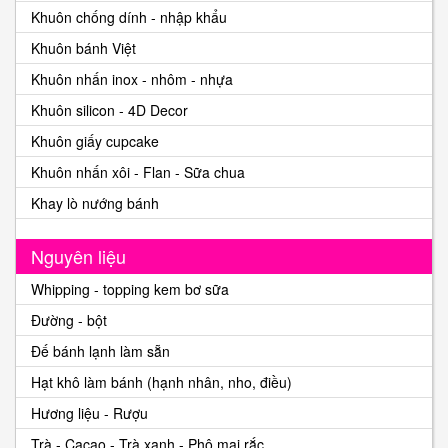
Khuôn chống dính - nhập khẩu
Khuôn bánh Việt
Khuôn nhấn inox - nhôm - nhựa
Khuôn silicon - 4D Decor
Khuôn giấy cupcake
Khuôn nhấn xôi - Flan - Sữa chua
Khay lò nướng bánh
Nguyên liệu
Whipping - topping kem bơ sữa
Đường - bột
Đế bánh lạnh làm sẵn
Hạt khô làm bánh (hạnh nhân, nho, điều)
Hương liệu - Rượu
Trà - Cacao - Trà xanh - Phô mai rắc