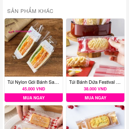
SẢN PHẨM KHÁC
Túi Nylon Gói Bánh Sandwich 100c
Túi Bánh Dứa Festival Đỏ 50c
45.000 VNĐ
38.000 VNĐ
MUA NGAY
MUA NGAY