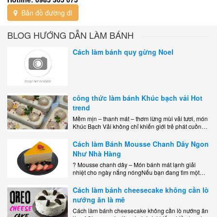
Bản đồ đường đi
BLOG HƯỚNG DẪN LÀM BÁNH
Cách làm bánh quy gừng Noel
công thức làm bánh Khúc bạch vải Hot
trend
Mềm mịn – thanh mát – thơm lừng mùi vải tươi, món
Khúc Bạch Vải không chỉ khiến giới trẻ phát cuồng
mà còn là lựa chọn hoàn hảo cho..
Cách làm Bánh Mousse Chanh Dây Ngon
Như Nhà Hàng
? Mousse chanh dây – Món bánh mát lạnh giải
nhiệt cho ngày nắng nóngNếu bạn đang tìm một
món tráng miệng vừa đẹp mắt, vừa ngon miệng lại
dễ..
Cách làm bánh cheesecake không cần lò
nướng ăn là mê
Cách làm bánh cheesecake không cần lò nướng ăn