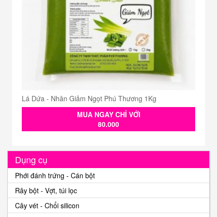
Lá Dứa - Nhân Giảm Ngọt Phú Thương 1Kg
MUA NGAY CHỈ VỚI
80.000
Dụng cụ
Phới đánh trứng - Cán bột
Rây bột - Vợt, túi lọc
Cây vét - Chổi silicon