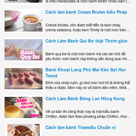
là mêCheesecake là món bánh khiến nhiều bạn trẻ
mê mẩn nhờ hương vị béo ngậy, ngọt ngào của lớp
kem..
Cách làm bánh Cream Brulee kiểu Pháp
Crème brûlée, còn được biết đến là kem cháy,
crema catalana, hoặc kem Trinity là một món tráng
miệng bao gồm một lớp đế custard béo phủ với một
lớp..
Cách Làm Bánh Qui Bơ thật Thơm giòn
Bánh quy bơ là một món bánh mà các bé nhỏ rất
yêu thích, món bánh này không cần dùng quá nhiều
nguyên liệu hay quá cầu kỳ, cách làm..
Bánh Khoai Lang Phô Mai Kéo Sợi Hot
Trend
Đỉnh của chóp luôn, gì chứ món hot hit là không thể
thiếu e được. Món này có vỏ bánh dẻo mềm, Nhân
phô mai béo ngậy kéo sợimùi Khoai..
Cách Làm Bánh Bông Lan Hồng Kong
Về cơ bản thì công thức này là một kiểu bánh
Chiffon, được làm theo phương pháp Chiffon, nhưng
nướng trong khuôn tròn hoàn toàn ổn. Bánh rất
ngon, làm..
Cách làm bánh TiramiSu Chuẩn vị