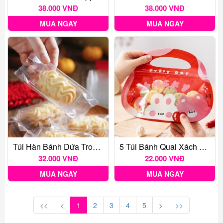
38.000 VNĐ
38.000 VNĐ
MUA NGAY
MUA NGAY
Túi Hàn Bánh Dứa Trong 4.7*13.5*2.5cm ~100c
5 Túi Bánh Quai Xách Lucky Day
32.000 VNĐ
22.000 VNĐ
MUA NGAY
MUA NGAY
<<
<
1
2
3
4
5
>
>>