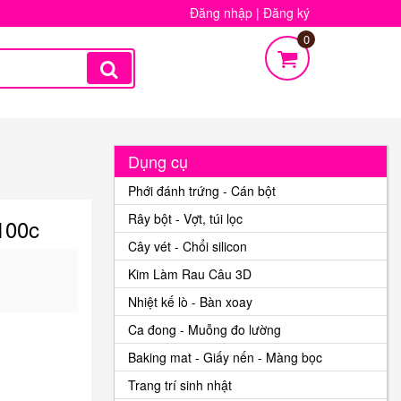
Đăng nhập
|
Đăng ký
0
Dụng cụ
Phới đánh trứng - Cán bột
Rây bột - Vợt, túi lọc
100c
Cây vét - Chổi silicon
Kim Làm Rau Câu 3D
Nhiệt kế lò - Bàn xoay
Ca đong - Muỗng đo lường
Baking mat - Giấy nến - Màng bọc
Trang trí sinh nhật