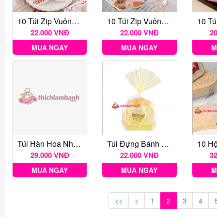
10 Túi Zip Vuông Lucky Đỏ Trắng
10 Túi Zip Vuông Hoa Patel- 10c
22.000 VNĐ
22.000 VNĐ
2
MUA NGAY
MUA NGAY
M
Túi Hàn Hoa Nhí 5.5*8.5cm 100c
Túi Đựng Bánh Nylon Dọc Bread Flavor (Khoảng 50 Cái)
29.000 VNĐ
22.000 VNĐ
3
MUA NGAY
MUA NGAY
M
<<
<
1
2
3
4