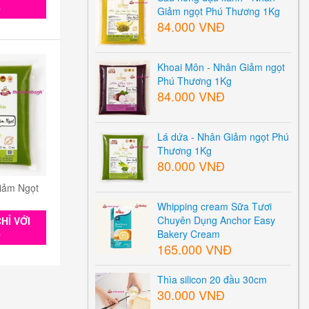
0
Giảm ngọt Phú Thương 1Kg
84.000 VNĐ
Khoai Môn - Nhân Giảm ngọt
Phú Thương 1Kg
84.000 VNĐ
Lá dứa - Nhân Giảm ngọt Phú
Thương 1Kg
80.000 VNĐ
iảm Ngọt
Whipping cream Sữa Tươi
Chuyên Dụng Anchor Easy
HỈ VỚI
Bakery Cream
0
165.000 VNĐ
Thìa silicon 20 đầu 30cm
30.000 VNĐ