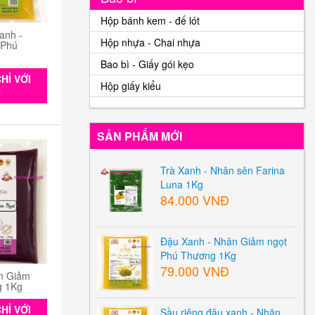
Hộp bánh kem - đế lót
anh -
Hộp nhựa - Chai nhựa
 Phú
Bao bì - Giấy gói kẹo
HỈ VỚI
Hộp giấy kiểu
0
SẢN PHẨM MỚI
Trà Xanh - Nhân sên Farina
Luna 1Kg
84.000 VNĐ
Đậu Xanh - Nhân Giảm ngọt
Phú Thương 1Kg
79.000 VNĐ
n Giảm
g 1Kg
HỈ VỚI
Sầu riêng đậu xanh - Nhân