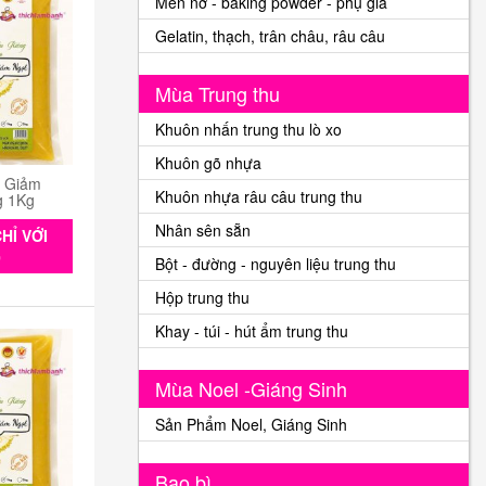
Men nở - baking powder - phụ gia
Gelatin, thạch, trân châu, râu câu
Mùa Trung thu
Khuôn nhấn trung thu lò xo
Khuôn gõ nhựa
n Giảm
Khuôn nhựa râu câu trung thu
g 1Kg
Nhân sên sẵn
HỈ VỚI
0
Bột - đường - nguyên liệu trung thu
Hộp trung thu
Khay - túi - hút ẩm trung thu
Mùa Noel -Giáng Sinh
Sản Phẩm Noel, Giáng Sinh
Bao bì