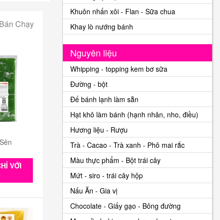
Khuôn nhấn xôi - Flan - Sữa chua
 Bán Chạy
Khay lò nướng bánh
Nguyên liệu
Whipping - topping kem bơ sữa
Đường - bột
Đế bánh lạnh làm sẵn
Hạt khô làm bánh (hạnh nhân, nho, điều)
Hương liệu - Rượu
 Sên
Trà - Cacao - Trà xanh - Phô mai rắc
Màu thực phẩm - Bột trái cây
HỈ VỚI
Mứt - siro - trái cây hộp
0
Nấu Ăn - Gia vị
Chocolate - Giấy gạo - Bông đường