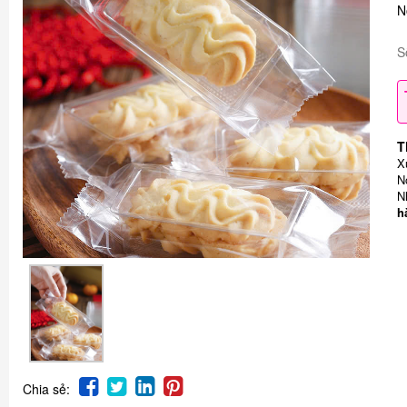
N
S
T
X
N
N
h
Chia sẻ: