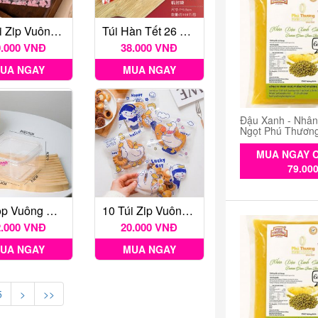
10 Túi Zip Vuông Anh Đào
Túi Hàn Tết 26 7*9.5cm 100c
0.000 VNĐ
38.000 VNĐ
UA NGAY
MUA NGAY
Đậu Xanh - Nhâ
Ngọt Phú Thươn
MUA NGAY C
79.00
10 Hộp Vuông Nhựa JLH10-6 400ml Đựng Bánh Tiramisu, Bánh Mouse Olong Nhãn Lài
10 Túi Zip Vuông Vịt Cute
2.000 VNĐ
20.000 VNĐ
UA NGAY
MUA NGAY
5
>
>>