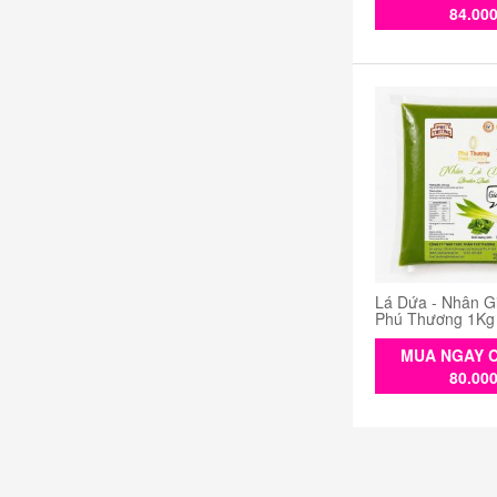
84.00
Lá Dứa - Nhân G
Phú Thương 1Kg
MUA NGAY C
80.00