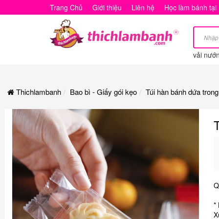
Túi
Trang Chủ
Giới thiệu
Liên hệ
Học làm bánh tại
hàn
bánh
vải nướ
dứa
trong
Thichlambanh
Bao bì - Giấy gói kẹo
Túi hàn bánh dứa tron
4.7*13.5*2.5cm
~100c
Q
*
X