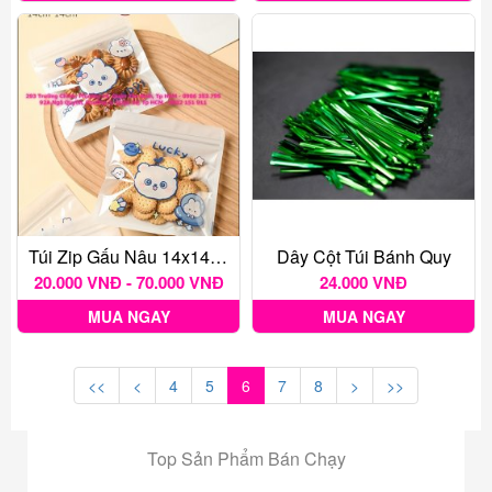
Túi Zip Gấu Nâu 14x14 Cm
Dây Cột Túi Bánh Quy
20.000 VNĐ - 70.000 VNĐ
24.000 VNĐ
MUA NGAY
MUA NGAY
<<
<
4
5
6
7
8
>
>>
Top Sản Phẩm Bán Chạy