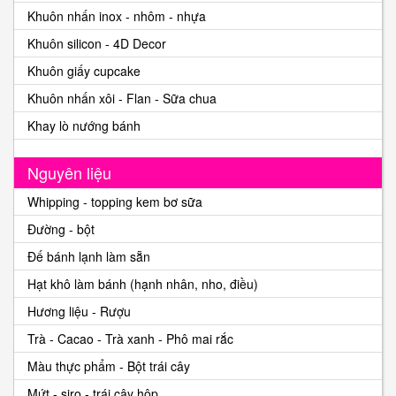
Khuôn nhấn inox - nhôm - nhựa
Khuôn silicon - 4D Decor
Khuôn giấy cupcake
Khuôn nhấn xôi - Flan - Sữa chua
Khay lò nướng bánh
Nguyên liệu
Whipping - topping kem bơ sữa
Đường - bột
Đế bánh lạnh làm sẵn
Hạt khô làm bánh (hạnh nhân, nho, điều)
Hương liệu - Rượu
Trà - Cacao - Trà xanh - Phô mai rắc
Màu thực phẩm - Bột trái cây
Mứt - siro - trái cây hộp