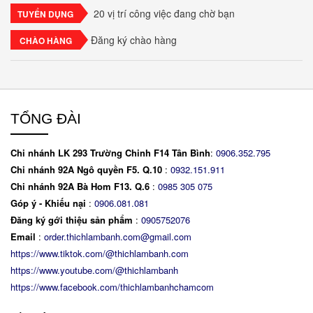
mai mascarpone, trứng và..
20 vị trí công việc đang chờ bạn
TUYỂN DỤNG
Đăng ký chào hàng
CHÀO HÀNG
TỔNG ĐÀI
Chi nhánh LK 293 Trường Chinh F14 Tân Bình
:
0906.352.795
Chi nhánh 92A Ngô quyền F5. Q.10
:
0932.151.911
Chi nhánh 92A Bà Hom F13. Q.6
:
0
985 305 075
Góp ý - Khiếu nại
:
0906.081.081
Đăng ký gới thiệu sản phẩm
:
0905752076
Email
:
order.thichlambanh.com@gmail.com
https://www.tiktok.com/@thichlambanh.com
https://www.youtube.com/@thichlambanh
https://www.facebook.com/thichlambanhchamcom