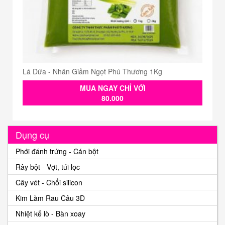
Lá Dứa - Nhân Giảm Ngọt Phú Thương 1Kg
MUA NGAY CHỈ VỚI
80.000
Dụng cụ
Phới đánh trứng - Cán bột
Rây bột - Vợt, túi lọc
Cây vét - Chổi silicon
Kim Làm Rau Câu 3D
Nhiệt kế lò - Bàn xoay