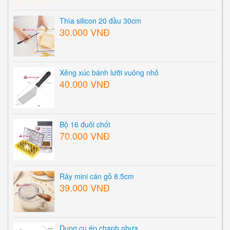
Thìa silicon 20 đầu 30cm
30.000 VNĐ
Xẻng xúc bánh lưỡi vuông nhỏ
40.000 VNĐ
Bộ 16 đuôi chốt
70.000 VNĐ
Rây mini cán gỗ 8.5cm
39.000 VNĐ
Dụng cụ ép chanh nhựa