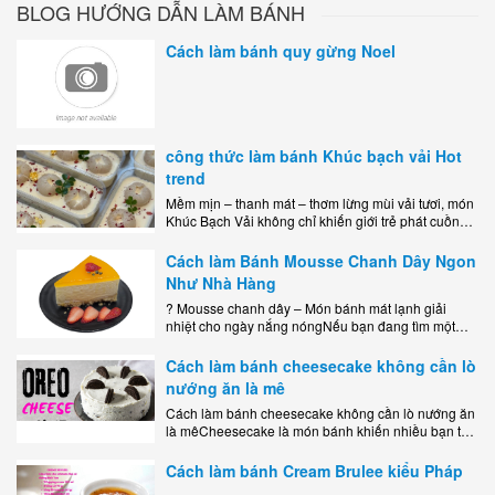
BLOG HƯỚNG DẪN LÀM BÁNH
Cách làm bánh quy gừng Noel
công thức làm bánh Khúc bạch vải Hot
trend
Mềm mịn – thanh mát – thơm lừng mùi vải tươi, món
Khúc Bạch Vải không chỉ khiến giới trẻ phát cuồng
mà còn là lựa chọn hoàn hảo cho..
Cách làm Bánh Mousse Chanh Dây Ngon
Như Nhà Hàng
? Mousse chanh dây – Món bánh mát lạnh giải
nhiệt cho ngày nắng nóngNếu bạn đang tìm một
món tráng miệng vừa đẹp mắt, vừa ngon miệng lại
dễ..
Cách làm bánh cheesecake không cần lò
nướng ăn là mê
Cách làm bánh cheesecake không cần lò nướng ăn
là mêCheesecake là món bánh khiến nhiều bạn trẻ
mê mẩn nhờ hương vị béo ngậy, ngọt ngào của lớp
kem..
Cách làm bánh Cream Brulee kiểu Pháp