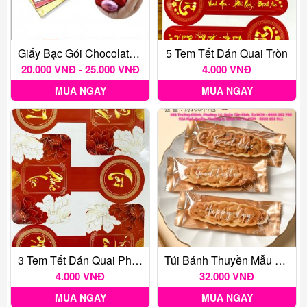
Giấy Bạc Gói Chocolate 100 Tờ
5 Tem Tết Dán Quai Tròn
20.000 VNĐ - 25.000 VNĐ
4.000 VNĐ
MUA NGAY
MUA NGAY
3 Tem Tết Dán Quai Phúc Tài Lộc
Túi Bánh Thuyền Mẫu Đồng Số 2 100c
4.000 VNĐ
32.000 VNĐ
MUA NGAY
MUA NGAY