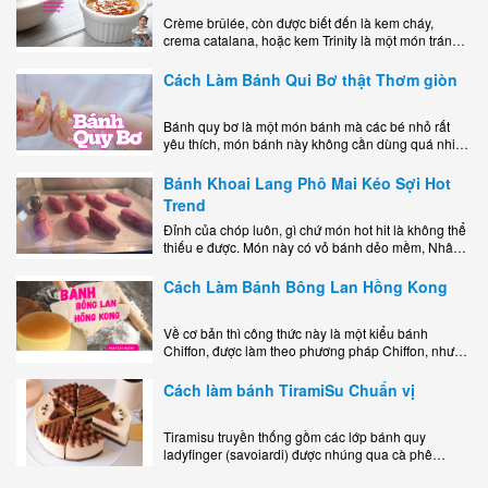
Crème brûlée, còn được biết đến là kem cháy,
crema catalana, hoặc kem Trinity là một món tráng
miệng bao gồm một lớp đế custard béo phủ với một
lớp..
Cách Làm Bánh Qui Bơ thật Thơm giòn
Bánh quy bơ là một món bánh mà các bé nhỏ rất
yêu thích, món bánh này không cần dùng quá nhiều
nguyên liệu hay quá cầu kỳ, cách làm..
Bánh Khoai Lang Phô Mai Kéo Sợi Hot
Trend
Đỉnh của chóp luôn, gì chứ món hot hit là không thể
thiếu e được. Món này có vỏ bánh dẻo mềm, Nhân
phô mai béo ngậy kéo sợimùi Khoai..
Cách Làm Bánh Bông Lan Hồng Kong
Về cơ bản thì công thức này là một kiểu bánh
Chiffon, được làm theo phương pháp Chiffon, nhưng
nướng trong khuôn tròn hoàn toàn ổn. Bánh rất
ngon, làm..
Cách làm bánh TiramiSu Chuẩn vị
Tiramisu truyền thống gồm các lớp bánh quy
ladyfinger (savoiardi) được nhúng qua cà phê
espresso, xen kẽ với lớp kem béo mềm làm từ phô