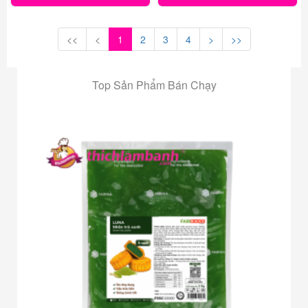
<<
<
1
2
3
4
>
>>
Top Sản Phẩm Bán Chạy