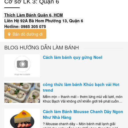
Cơ sở LK 3: Quận 6
Thích Làm Bánh Quận 6, HCM
Liên Hệ 92A Bà Hom Phường 13, Quận 6
Hotline: 0985 305 075
Bản đồ đường đi
BLOG HƯỚNG DẪN LÀM BÁNH
Cách làm bánh quy gừng Noel
công thức làm bánh Khúc bạch vải Hot
trend
Mềm mịn – thanh mát – thơm lừng mùi vải tươi, món
Khúc Bạch Vải không chỉ khiến giới trẻ phát cuồng
mà còn là lựa chọn hoàn hảo cho..
Cách làm Bánh Mousse Chanh Dây Ngon
Như Nhà Hàng
? Mousse chanh dây – Món bánh mát lạnh giải