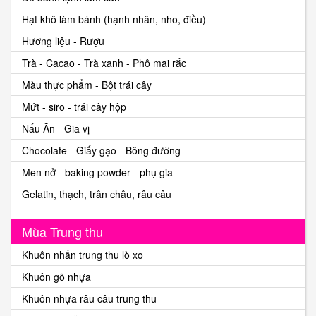
Hạt khô làm bánh (hạnh nhân, nho, điều)
Hương liệu - Rượu
Trà - Cacao - Trà xanh - Phô mai rắc
Màu thực phẩm - Bột trái cây
Mứt - siro - trái cây hộp
Nấu Ăn - Gia vị
Chocolate - Giấy gạo - Bông đường
Men nở - baking powder - phụ gia
Gelatin, thạch, trân châu, râu câu
Mùa Trung thu
Khuôn nhấn trung thu lò xo
Khuôn gõ nhựa
Khuôn nhựa râu câu trung thu