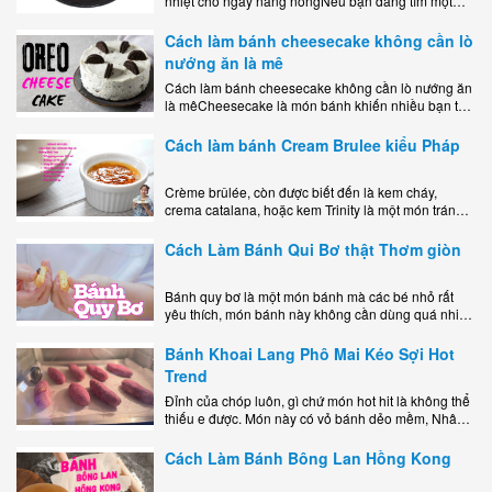
nhiệt cho ngày nắng nóngNếu bạn đang tìm một
món tráng miệng vừa đẹp mắt, vừa ngon miệng lại
dễ..
Cách làm bánh cheesecake không cần lò
nướng ăn là mê
Cách làm bánh cheesecake không cần lò nướng ăn
là mêCheesecake là món bánh khiến nhiều bạn trẻ
mê mẩn nhờ hương vị béo ngậy, ngọt ngào của lớp
kem..
Cách làm bánh Cream Brulee kiểu Pháp
Crème brûlée, còn được biết đến là kem cháy,
crema catalana, hoặc kem Trinity là một món tráng
miệng bao gồm một lớp đế custard béo phủ với một
lớp..
Cách Làm Bánh Qui Bơ thật Thơm giòn
Bánh quy bơ là một món bánh mà các bé nhỏ rất
yêu thích, món bánh này không cần dùng quá nhiều
nguyên liệu hay quá cầu kỳ, cách làm..
Bánh Khoai Lang Phô Mai Kéo Sợi Hot
Trend
Đỉnh của chóp luôn, gì chứ món hot hit là không thể
thiếu e được. Món này có vỏ bánh dẻo mềm, Nhân
phô mai béo ngậy kéo sợimùi Khoai..
Cách Làm Bánh Bông Lan Hồng Kong