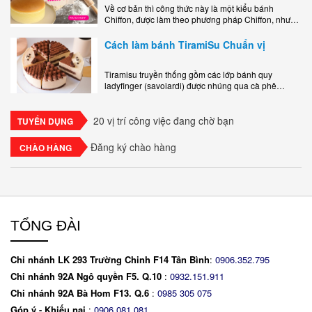
Về cơ bản thì công thức này là một kiểu bánh
Chiffon, được làm theo phương pháp Chiffon, nhưng
nướng trong khuôn tròn hoàn toàn ổn. Bánh rất
ngon, làm..
Cách làm bánh TiramiSu Chuẩn vị
Tiramisu truyền thống gồm các lớp bánh quy
ladyfinger (savoiardi) được nhúng qua cà phê
espresso, xen kẽ với lớp kem béo mềm làm từ phô
mai mascarpone, trứng và..
20 vị trí công việc đang chờ bạn
TUYỂN DỤNG
Đăng ký chào hàng
CHÀO HÀNG
TỔNG ĐÀI
Chi nhánh LK 293 Trường Chinh F14 Tân Bình
:
0906.352.795
Chi nhánh 92A Ngô quyền F5. Q.10
:
0932.151.911
Chi nhánh 92A Bà Hom F13. Q.6
:
0
985 305 075
Góp ý - Khiếu nại
:
0906.081.081