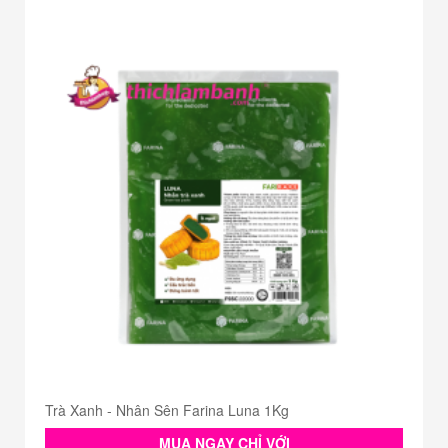
Trà Xanh - Nhân Sên Farina Luna 1Kg
MUA NGAY CHỈ VỚI