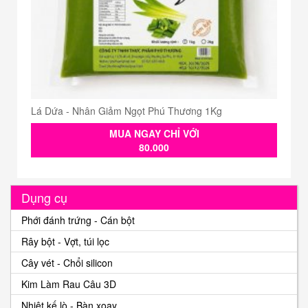
Lá Dứa - Nhân Giảm Ngọt Phú Thương 1Kg
MUA NGAY CHỈ VỚI
80.000
Dụng cụ
Phới đánh trứng - Cán bột
Rây bột - Vợt, túi lọc
Cây vét - Chổi silicon
Kim Làm Rau Câu 3D
Nhiệt kế lò - Bàn xoay