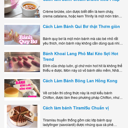
Crème brûlée, còn được biết đến là kem cháy,
crema catalana, hoặc kem Trinity là một món tráng
miệng bao gồm một lớp đế custard béo phủ với một
lớp..
Cách Làm Bánh Qui Bơ thật Thơm giòn
Bánh quy bơ là một món bánh mà các bé nhỏ rất
yêu thích, món bánh này không cần dùng quá nhiều
nguyên liệu hay quá cầu kỳ, cách làm..
Bánh Khoai Lang Phô Mai Kéo Sợi Hot
Trend
Đỉnh của chóp luôn, gì chứ món hot hit là không thể
thiếu e được. Món này có vỏ bánh dẻo mềm, Nhân
phô mai béo ngậy kéo sợimùi Khoai..
Cách Làm Bánh Bông Lan Hồng Kong
Về cơ bản thì công thức này là một kiểu bánh
Chiffon, được làm theo phương pháp Chiffon, nhưng
nướng trong khuôn tròn hoàn toàn ổn. Bánh rất
ngon, làm..
Cách làm bánh TiramiSu Chuẩn vị
Tiramisu truyền thống gồm các lớp bánh quy
ladyfinger (savoiardi) được nhúng qua cà phê