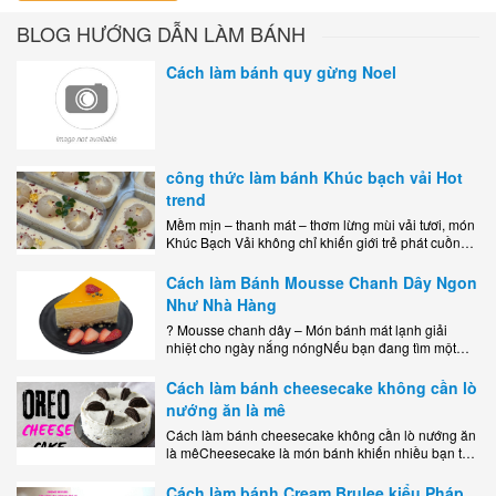
BLOG HƯỚNG DẪN LÀM BÁNH
Cách làm bánh quy gừng Noel
công thức làm bánh Khúc bạch vải Hot
trend
Mềm mịn – thanh mát – thơm lừng mùi vải tươi, món
Khúc Bạch Vải không chỉ khiến giới trẻ phát cuồng
mà còn là lựa chọn hoàn hảo cho..
Cách làm Bánh Mousse Chanh Dây Ngon
Như Nhà Hàng
? Mousse chanh dây – Món bánh mát lạnh giải
nhiệt cho ngày nắng nóngNếu bạn đang tìm một
món tráng miệng vừa đẹp mắt, vừa ngon miệng lại
dễ..
Cách làm bánh cheesecake không cần lò
nướng ăn là mê
Cách làm bánh cheesecake không cần lò nướng ăn
là mêCheesecake là món bánh khiến nhiều bạn trẻ
mê mẩn nhờ hương vị béo ngậy, ngọt ngào của lớp
kem..
Cách làm bánh Cream Brulee kiểu Pháp