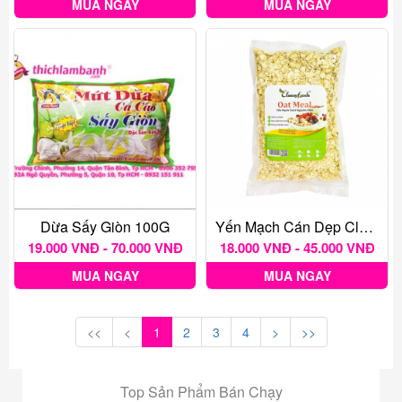
MUA NGAY
MUA NGAY
Dừa Sấy Giòn 100G
Yến Mạch Cán Dẹp Classy Foods
19.000 VNĐ - 70.000 VNĐ
18.000 VNĐ - 45.000 VNĐ
MUA NGAY
MUA NGAY
<<
<
1
2
3
4
>
>>
Top Sản Phẩm Bán Chạy