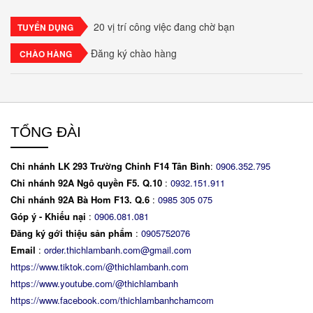
espresso, xen kẽ với lớp kem béo mềm làm từ phô
mai mascarpone, trứng và..
20 vị trí công việc đang chờ bạn
TUYỂN DỤNG
Đăng ký chào hàng
CHÀO HÀNG
TỔNG ĐÀI
Chi nhánh LK 293 Trường Chinh F14 Tân Bình
:
0906.352.795
Chi nhánh 92A Ngô quyền F5. Q.10
:
0932.151.911
Chi nhánh 92A Bà Hom F13. Q.6
:
0
985 305 075
Góp ý - Khiếu nại
:
0906.081.081
Đăng ký gới thiệu sản phẩm
:
0905752076
Email
:
order.thichlambanh.com@gmail.com
https://www.tiktok.com/@thichlambanh.com
https://www.youtube.com/@thichlambanh
https://www.facebook.com/thichlambanhchamcom