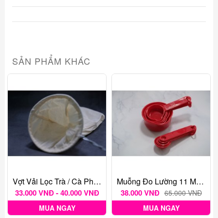
SẢN PHẨM KHÁC
Vợt Vải Lọc Trà / Cà Phê VN Nhiều Kích Thước
Muỗng Đo Lường 11 Muỗng Tsp/cup
33.000 VNĐ - 40.000 VNĐ
38.000 VNĐ
65.000 VNĐ
MUA NGAY
MUA NGAY