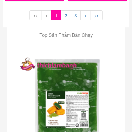
<<
<
1
2
3
>
>>
Top Sản Phẩm Bán Chạy