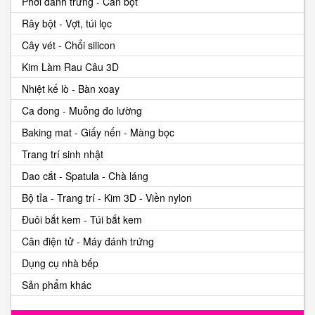
Phới đánh trứng - Cán bột
Rây bột - Vợt, túi lọc
Cây vét - Chổi silicon
Kim Làm Rau Câu 3D
Nhiệt kế lò - Bàn xoay
Ca đong - Muỗng đo lường
Baking mat - Giấy nến - Màng bọc
Trang trí sinh nhật
Dao cắt - Spatula - Chà láng
Bộ tỉa - Trang trí - Kim 3D - Viền nylon
Đuôi bắt kem - Túi bắt kem
Cân điện tử - Máy đánh trứng
Dụng cụ nhà bếp
Sản phẩm khác