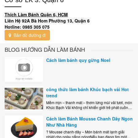
Thích Làm Bánh Quận 6, HCM
Liên Hệ 92A Bà Hom Phường 13, Quận 6
Hotline: 0985 305 075
Bản đồ đường đi
BLOG HƯỚNG DẪN LÀM BÁNH
Cách làm bánh quy gừng Noel
công thức làm bánh Khúc bạch vải Hot
trend
Mềm mịn – thanh mát – thơm lừng mùi vải tươi, món
Khúc Bạch Vải không chỉ khiến giới trẻ phát cuồng
mà còn là lựa chọn hoàn hảo cho..
Cách làm Bánh Mousse Chanh Dây Ngon
Như Nhà Hàng
? Mousse chanh dây – Món bánh mát lạnh giải
nhiệt cho ngày nắng nóngNếu bạn đang tìm một