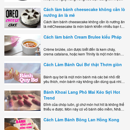
món tráng miệng vừa đẹp mắt, vừa ngon miệng lại
dễ..
Cách làm bánh cheesecake không cần lò
nướng ăn là mê
Cách làm bánh cheesecake không cần lò nướng ăn
là mêCheesecake là món bánh khiến nhiều bạn trẻ
mê mẩn nhờ hương vị béo ngậy, ngọt ngào của lớp
kem..
Cách làm bánh Cream Brulee kiểu Pháp
Crème brûlée, còn được biết đến là kem cháy,
crema catalana, hoặc kem Trinity là một món tráng
miệng bao gồm một lớp đế custard béo phủ với một
lớp..
Cách Làm Bánh Qui Bơ thật Thơm giòn
Bánh quy bơ là một món bánh mà các bé nhỏ rất
yêu thích, món bánh này không cần dùng quá nhiều
nguyên liệu hay quá cầu kỳ, cách làm..
Bánh Khoai Lang Phô Mai Kéo Sợi Hot
Trend
Đỉnh của chóp luôn, gì chứ món hot hit là không thể
thiếu e được. Món này có vỏ bánh dẻo mềm, Nhân
phô mai béo ngậy kéo sợimùi Khoai..
Cách Làm Bánh Bông Lan Hồng Kong