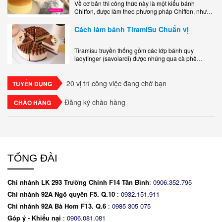
Về cơ bản thì công thức này là một kiểu bánh
Chiffon, được làm theo phương pháp Chiffon, nhưng
nướng trong khuôn tròn hoàn toàn ổn. Bánh rất
ngon, làm..
Cách làm bánh TiramiSu Chuẩn vị
Tiramisu truyền thống gồm các lớp bánh quy
ladyfinger (savoiardi) được nhúng qua cà phê
espresso, xen kẽ với lớp kem béo mềm làm từ phô
mai mascarpone, trứng và..
20 vị trí công việc đang chờ bạn
TUYỂN DỤNG
Đăng ký chào hàng
CHÀO HÀNG
TỔNG ĐÀI
Chi nhánh LK 293 Trường Chinh F14 Tân Bình
:
0906.352.795
Chi nhánh 92A Ngô quyền F5. Q.10
:
0932.151.911
Chi nhánh 92A Bà Hom F13. Q.6
:
0
985 305 075
Góp ý - Khiếu nại
:
0906.081.081