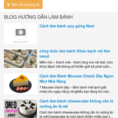
Bản đồ đường đi
BLOG HƯỚNG DẪN LÀM BÁNH
Cách làm bánh quy gừng Noel
công thức làm bánh Khúc bạch vải Hot
trend
Mềm mịn – thanh mát – thơm lừng mùi vải tươi, món
Khúc Bạch Vải không chỉ khiến giới trẻ phát cuồng
mà còn là lựa chọn hoàn hảo cho..
Cách làm Bánh Mousse Chanh Dây Ngon
Như Nhà Hàng
? Mousse chanh dây – Món bánh mát lạnh giải
nhiệt cho ngày nắng nóngNếu bạn đang tìm một
món tráng miệng vừa đẹp mắt, vừa ngon miệng lại
dễ..
Cách làm bánh cheesecake không cần lò
nướng ăn là mê
Cách làm bánh cheesecake không cần lò nướng ăn
là mêCheesecake là món bánh khiến nhiều bạn trẻ