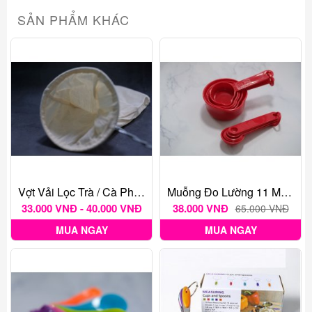
SẢN PHẨM KHÁC
Vợt Vải Lọc Trà / Cà Phê VN Nhiều Kích Thước
Muỗng Đo Lường 11 Muỗng Tsp/cup
33.000 VNĐ - 40.000 VNĐ
38.000 VNĐ
65.000 VNĐ
MUA NGAY
MUA NGAY