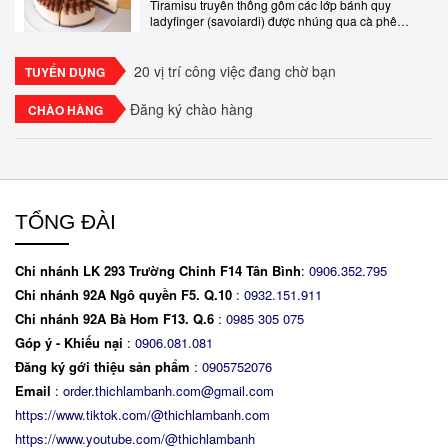
Tiramisu truyền thống gồm các lớp bánh quy
ladyfinger (savoiardi) được nhúng qua cà phê
espresso, xen kẽ với lớp kem béo mềm làm từ phô
mai mascarpone, trứng và..
20 vị trí công việc đang chờ bạn
TUYỂN DỤNG
Đăng ký chào hàng
CHÀO HÀNG
TỔNG ĐÀI
Chi nhánh LK 293 Trường Chinh F14 Tân Bình
:
0906.352.795
Chi nhánh 92A Ngô quyền F5. Q.10
:
0932.151.911
Chi nhánh 92A Bà Hom F13. Q.6
:
0
985 305 075
Góp ý - Khiếu nại
:
0906.081.081
Đăng ký gới thiệu sản phẩm
:
0905752076
Email
:
order.thichlambanh.com@gmail.com
https://www.tiktok.com/@thichlambanh.com
https://www.youtube.com/@thichlambanh