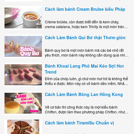
mê mẩn nhờ hương vị béo ngậy, ngọt ngào của lớp
kem..
Cách làm bánh Cream Brulee kiểu Pháp
Crème brûlée, còn được biết đến là kem cháy,
crema catalana, hoặc kem Trinity là một món tráng
miệng bao gồm một lớp đế custard béo phủ với một
lớp..
Cách Làm Bánh Qui Bơ thật Thơm giòn
Bánh quy bơ là một món bánh mà các bé nhỏ rất
yêu thích, món bánh này không cần dùng quá nhiều
nguyên liệu hay quá cầu kỳ, cách làm..
Bánh Khoai Lang Phô Mai Kéo Sợi Hot
Trend
Đỉnh của chóp luôn, gì chứ món hot hit là không thể
thiếu e được. Món này có vỏ bánh dẻo mềm, Nhân
phô mai béo ngậy kéo sợimùi Khoai..
Cách Làm Bánh Bông Lan Hồng Kong
Về cơ bản thì công thức này là một kiểu bánh
Chiffon, được làm theo phương pháp Chiffon, nhưng
nướng trong khuôn tròn hoàn toàn ổn. Bánh rất
ngon, làm..
Cách làm bánh TiramiSu Chuẩn vị