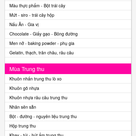
Màu thực phẩm - Bột trái cây
Mứt - siro - trái cây hộp
Nấu Ăn - Gia vị
Chocolate - Giấy gạo - Bông đường
Men nở - baking powder - phụ gia
Gelatin, thạch, trân châu, râu câu
Mùa Trung thu
Khuôn nhấn trung thu lò xo
Khuôn gõ nhựa
Khuôn nhựa râu câu trung thu
Nhân sên sẵn
Bột - đường - nguyên liệu trung thu
Hộp trung thu
Khay - túi - hút ẩm trung thu