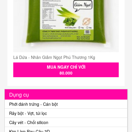
Lá Dứa - Nhân Giảm Ngọt Phú Thương 1Kg
MUA NGAY CHỈ VỚI
80.000
Dụng cụ
Phới đánh trứng - Cán bột
Rây bột - Vợt, túi lọc
Cây vét - Chổi silicon
Kim Làm Rau Câu 3D