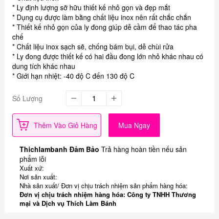
* Ly định lượng sỡ hữu thiết kế nhỏ gọn và đẹp mắt
* Dụng cụ được làm bằng chất liệu inox nên rất chắc chắn
* Thiết kế nhỏ gọn của ly đong giúp dễ cầm để thao tác pha
chế
* Chất liệu inox sạch sẽ, chống bám bụi, dễ chùi rửa
* Ly đong được thiết kế có hai đầu đong lớn nhỏ khác nhau có
dung tích khác nhau
* Giới hạn nhiệt: -40 độ C đến 130 độ C
Số Lượng
Thêm Vào Giỏ Hàng
Mua Ngay
Thichlambanh Đảm Bảo
Trả hàng hoàn tiền nếu sản
phẩm lỗi
Xuất xứ:
Nơi sản xuất:
Nhà sản xuất/ Đơn vị chịu trách nhiệm sản phẩm hàng hóa:
Đơn vị chịu trách nhiệm hàng hóa: Công ty TNHH Thương
mại và Dịch vụ Thích Làm Bánh