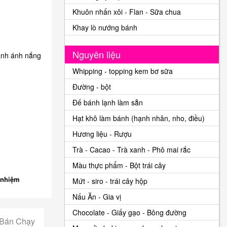
Khuôn nhấn xôi - Flan - Sữa chua
Khay lò nướng bánh
Nguyên liệu
ránh ánh nắng
Whipping - topping kem bơ sữa
Đường - bột
Đế bánh lạnh làm sẵn
Hạt khô làm bánh (hạnh nhân, nho, điều)
Hương liệu - Rượu
Trà - Cacao - Trà xanh - Phô mai rắc
Màu thực phẩm - Bột trái cây
 nhiệm
Mứt - siro - trái cây hộp
Nấu Ăn - Gia vị
Chocolate - Giấy gạo - Bông đường
 Bán Chạy