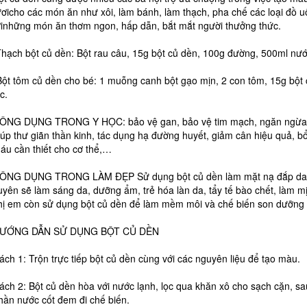
ươicho các món ăn như xôi, làm bánh, làm thạch, pha chế các loại đồ
ớinhững món ăn thơm ngon, hấp dẫn, bắt mắt người thưởng thức.
Thạch bột củ dền: Bột rau câu, 15g bột củ dền, 100g đường, 500ml nướ
Bột tôm củ dền cho bé: 1 muỗng canh bột gạo mịn, 2 con tôm, 15g bột
c.
ÔNG DỤNG TRONG Y HỌC: bảo vệ gan, bảo vệ tim mạch, ngăn ngừa 
iúp thư giãn thần kinh, tác dụng hạ đường huyết, giảm cân hiệu quả, b
áu cần thiết cho cơ thể,…
ÔNG DỤNG TRONG LÀM ĐẸP Sử dụng bột củ dền làm mặt nạ đắp da
uyên sẽ làm sáng da, dưỡng ẩm, trẻ hóa làn da, tẩy tế bào chết, làm m
hị em còn sử dụng bột củ dền để làm mềm môi và chế biến son dưỡng 
ƯỚNG DẪN SỬ DỤNG BỘT CỦ DỀN
ách 1: Trộn trực tiếp bột củ dền cùng với các nguyên liệu để tạo màu.
ách 2: Bột củ dền hòa với nước lạnh, lọc qua khăn xô cho sạch cặn, sa
hần nước cốt đem đi chế biến.