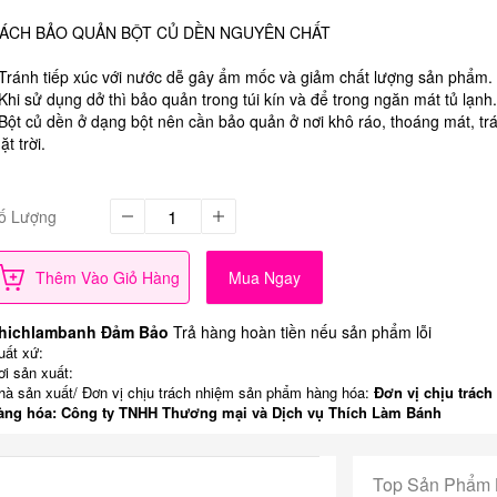
ÁCH BẢO QUẢN BỘT CỦ DỀN NGUYÊN CHẤT
 Tránh tiếp xúc với nước dễ gây ẩm mốc và giảm chất lượng sản phẩm.
 Khi sử dụng dở thì bảo quản trong túi kín và để trong ngăn mát tủ lạnh.
 Bột củ dền ở dạng bột nên cần bảo quản ở nơi khô ráo, thoáng mát, t
ặt trời.
ố Lượng
Thêm Vào Giỏ Hàng
Mua Ngay
hichlambanh Đảm Bảo
Trả hàng hoàn tiền nếu sản phẩm lỗi
uất xứ:
ơi sản xuất:
hà sản xuất/ Đơn vị chịu trách nhiệm sản phẩm hàng hóa:
Đơn vị chịu trách
àng hóa: Công ty TNHH Thương mại và Dịch vụ Thích Làm Bánh
Top Sản Phẩm