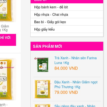
Hộp bánh kem - đế lót
Hộp nhựa - Chai nhựa
Bao bì - Giấy gói kẹo
n Giảm
Hộp giấy kiểu
g 1Kg
HỈ VỚI
0
SẢN PHẨM MỚI
Trà Xanh - Nhân sên Farina
Luna 1Kg
84.000 VNĐ
Đậu Xanh - Nhân Giảm ngọt
Phú Thương 1Kg
79.000 VNĐ
anh -
Sầu riêng đậu xanh - Nhân