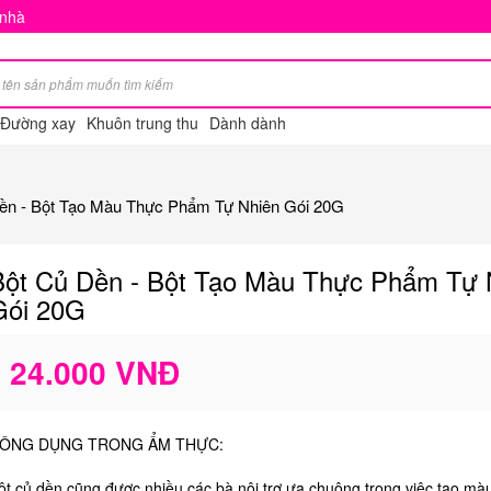
 nhà
Đường xay
Khuôn trung thu
Dành dành
ền - Bột Tạo Màu Thực Phẩm Tự Nhiên Gói 20G
Bột Củ Dền - Bột Tạo Màu Thực Phẩm Tự 
Gói 20G
24.000 VNĐ
ÔNG DỤNG TRONG ẨM THỰC:
ột củ dền cũng được nhiều các bà nội trợ ưa chuộng trong việc tạo mà