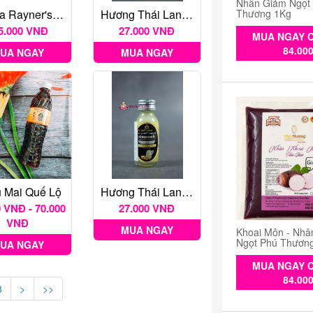
Nhân Giảm Ngọt
Thương 1Kg
Vanilla Rayner's Essence 500ml
Hương Thái Lan 30ml - Vanilla
5.000 VNĐ
27.000 VNĐ
MUA NGAY C
84.00
UA NGAY
MUA NGAY
 Mai Quế Lộ
Hương Thái Lan 30ml - Bơ Sữa
 VNĐ - 70.000
27.000 VNĐ
VNĐ
MUA NGAY
Khoai Môn - Nhâ
Ngọt Phú Thươn
UA NGAY
MUA NGAY C
84.00
8
>
>>