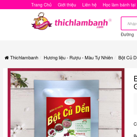
Bột
Trang Chủ
Giới thiệu
Liên hệ
Học làm bánh tại
Củ
Dền
Đường
-
Bột
Thichlambanh
Hương liệu - Rượu - Màu Tự Nhiên
Bột Củ D
Tạo
Màu
Thực
Phẩm
Tự
Nhiên
C
Gói
B