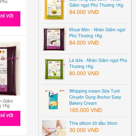
 Phú
Giảm ngọt Phú Thương 1Kg
84.000 VNĐ
HỈ VỚI
0
Khoai Môn - Nhân Giảm ngọt
Phú Thương 1Kg
84.000 VNĐ
Lá dứa - Nhân Giảm ngọt Phú
Thương 1Kg
80.000 VNĐ
Whipping cream Sữa Tươi
Chuyên Dụng Anchor Easy
n Giảm
Bakery Cream
g 1Kg
165.000 VNĐ
HỈ VỚI
0
Thìa silicon 20 đầu 30cm
30.000 VNĐ