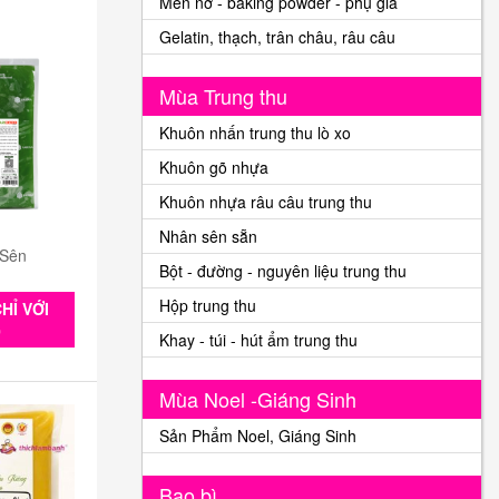
Men nở - baking powder - phụ gia
Gelatin, thạch, trân châu, râu câu
Mùa Trung thu
Khuôn nhấn trung thu lò xo
Khuôn gõ nhựa
Khuôn nhựa râu câu trung thu
Nhân sên sẵn
 Sên
Bột - đường - nguyên liệu trung thu
Hộp trung thu
HỈ VỚI
0
Khay - túi - hút ẩm trung thu
Mùa Noel -Giáng Sinh
Sản Phẩm Noel, Giáng Sinh
Bao bì