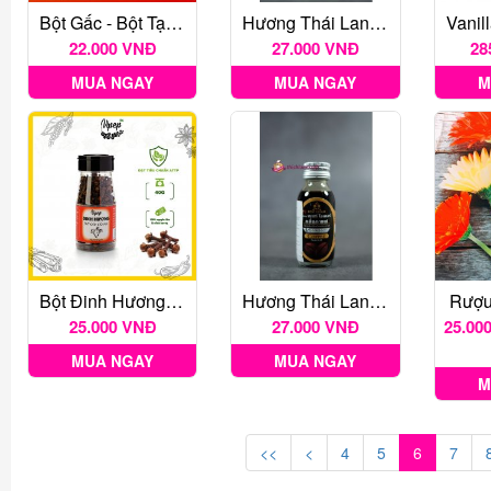
Bột Gấc - Bột Tạo Màu Thực Phẩm Tự Nhiên Gói 20G
Hương Thái Lan 30ml - Lá Dứa
22.000 VNĐ
27.000 VNĐ
28
MUA NGAY
MUA NGAY
M
Bột Đinh Hương Vipep 50G
Hương Thái Lan 30ml - Cà Phê
Rượu
25.000 VNĐ
27.000 VNĐ
25.000
MUA NGAY
MUA NGAY
M
<<
<
4
5
6
7