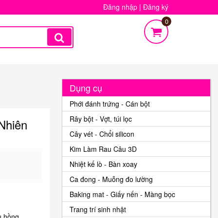
Đăng nhập
|
Đăng ký
0
Dụng cụ
Phới đánh trứng - Cán bột
Rây bột - Vợt, túi lọc
Nhiên
Cây vét - Chổi silicon
Kim Làm Rau Câu 3D
Nhiệt kế lò - Bàn xoay
Ca đong - Muỗng đo lường
Baking mat - Giấy nến - Màng bọc
Trang trí sinh nhật
u hồng