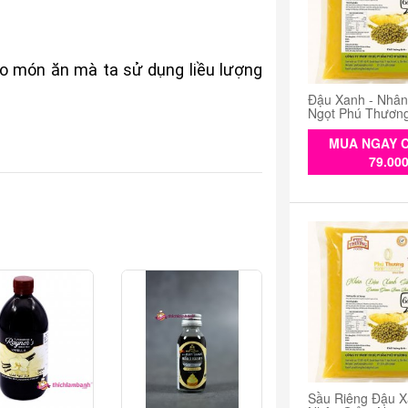
o món ăn mà ta sử dụng liều lượng
Đậu Xanh - Nhâ
Ngọt Phú Thươn
MUA NGAY C
79.00
Sầu Riêng Đậu X