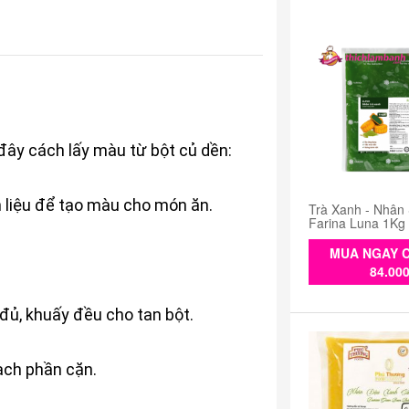
ây cách lấy màu từ bột củ dền:
n liệu để tạo màu cho món ăn.
Trà Xanh - Nhân
Farina Luna 1Kg
MUA NGAY C
84.00
 đủ, khuấy đều cho tan bột.
sạch phần cặn.