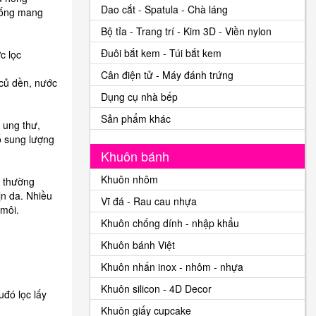
Dao cắt - Spatula - Chà láng
 uống mang
Bộ tỉa - Trang trí - Kim 3D - Viền nylon
Đuôi bắt kem - Túi bắt kem
c lọc
Cân điện tử - Máy đánh trứng
 củ dền, nước
Dụng cụ nhà bếp
Sản phẩm khác
ung thư,
ổ sung lượng
Khuôn bánh
Khuôn nhôm
 thường
ịn da. Nhiều
Vĩ đá - Rau cau nhựa
môi.
Khuôn chống dính - nhập khẩu
Khuôn bánh Việt
Khuôn nhấn inox - nhôm - nhựa
Khuôn silicon - 4D Decor
uđó lọc lấy
Khuôn giấy cupcake