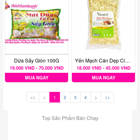
Dừa Sấy Giòn 100G
Yến Mạch Cán Dẹp Classy Foods
19.000 VNĐ - 70.000 VNĐ
18.000 VNĐ - 45.000 VNĐ
MUA NGAY
MUA NGAY
<<
<
1
2
3
4
>
>>
Top Sản Phẩm Bán Chạy