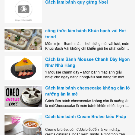
Cách làm bánh quy gừng Noel
công thức làm bánh Khúc bạch vải Hot
trend
Mềm mịn – thanh mát – thơm lừng mùi vải tươi, món
Khúc Bạch Vải không chỉ khiến giới trẻ phát cuồng
mà còn là lựa chọn hoàn hảo cho..
Cách làm Bánh Mousse Chanh Dây Ngon
Như Nhà Hàng
? Mousse chanh dây – Món bánh mát lạnh giải
nhiệt cho ngày nắng nóngNếu bạn đang tìm một
món tráng miệng vừa đẹp mắt, vừa ngon miệng lại
dễ..
Cách làm bánh cheesecake không cần lò
nướng ăn là mê
Cách làm bánh cheesecake không cần lò nướng ăn
là mêCheesecake là món bánh khiến nhiều bạn trẻ
mê mẩn nhờ hương vị béo ngậy, ngọt ngào của lớp
kem..
Cách làm bánh Cream Brulee kiểu Pháp
Crème brûlée, còn được biết đến là kem cháy,
crema catalana, hoặc kem Trinity là một món tráng