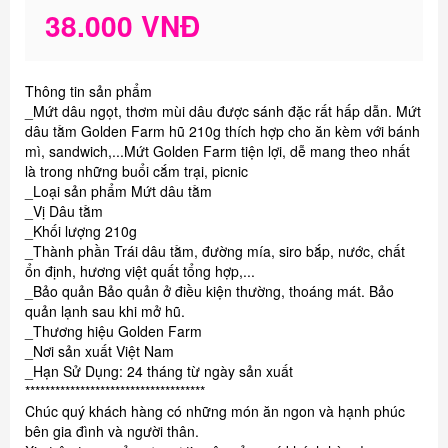
38.000 VNĐ
Thông tin sản phẩm
_Mứt dâu ngọt, thơm mùi dâu được sánh đặc rất hấp dẫn. Mứt
dâu tằm Golden Farm hũ 210g thích hợp cho ăn kèm với bánh
mì, sandwich,...Mứt Golden Farm tiện lợi, dễ mang theo nhất
là trong những buổi cắm trại, picnic
_Loại sản phẩm Mứt dâu tằm
_Vị Dâu tằm
_Khối lượng 210g
_Thành phần Trái dâu tằm, đường mía, siro bắp, nước, chất
ổn định, hương việt quất tổng hợp,...
_Bảo quản Bảo quản ở điều kiện thường, thoáng mát. Bảo
quản lạnh sau khi mở hũ.
_Thương hiệu Golden Farm
_Nơi sản xuất Việt Nam
_Hạn Sử Dụng: 24 tháng từ ngày sản xuất
************************************
Chúc quý khách hàng có những món ăn ngon và hạnh phúc
bên gia đình và người thân.