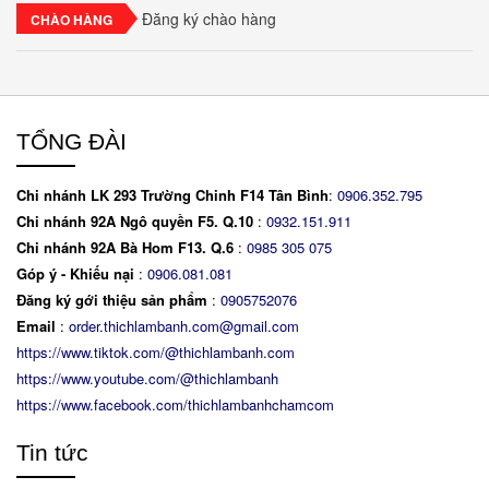
Đăng ký chào hàng
CHÀO HÀNG
TỔNG ĐÀI
Chi nhánh LK 293 Trường Chinh F14 Tân Bình
:
0906.352.795
Chi nhánh 92A Ngô quyền F5. Q.10
:
0932.151.911
Chi nhánh 92A Bà Hom F13. Q.6
:
0
985 305 075
Góp ý - Khiếu nại
:
0906.081.081
Đăng ký gới thiệu sản phẩm
:
0905752076
Email
:
order.thichlambanh.com@gmail.com
https://www.tiktok.com/@thichlambanh.com
https://www.youtube.com/@thichlambanh
https://www.facebook.com/thichlambanhchamcom
Tin tức