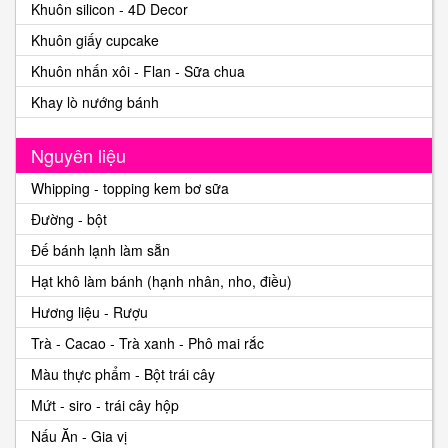
Khuôn silicon - 4D Decor
Khuôn giấy cupcake
Khuôn nhấn xôi - Flan - Sữa chua
Khay lò nướng bánh
Nguyên liệu
Whipping - topping kem bơ sữa
Đường - bột
Đế bánh lạnh làm sẵn
Hạt khô làm bánh (hạnh nhân, nho, điều)
Hương liệu - Rượu
Trà - Cacao - Trà xanh - Phô mai rắc
Màu thực phẩm - Bột trái cây
Mứt - siro - trái cây hộp
Nấu Ăn - Gia vị