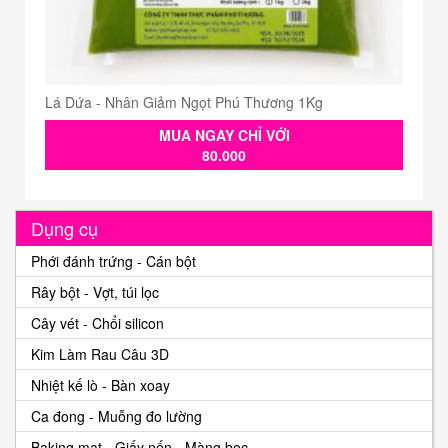
Lá Dứa - Nhân Giảm Ngọt Phú Thương 1Kg
MUA NGAY CHỈ VỚI
80.000
Dụng cụ
Phới đánh trứng - Cán bột
Rây bột - Vợt, túi lọc
Cây vét - Chổi silicon
Kim Làm Rau Câu 3D
Nhiệt kế lò - Bàn xoay
Ca đong - Muỗng đo lường
Baking mat - Giấy nến - Màng bọc