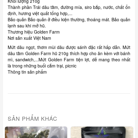
Khối lượng 210g
Thành phần Trái dâu tằm, đường mía, siro bắp, nước, chất ổn
định, hương việt quất tổng hợp,...
Bảo quản Bảo quản ở điều kiện thường, thoáng mát. Bảo quản
lạnh sau khi mở hũ.
Thương hiệu Golden Farm
Nơi sản xuất Việt Nam
Mứt dâu ngọt, thơm mùi dâu được sánh đặc rất hấp dẫn. Mứt
dâu tằm Golden Farm hũ 210g thích hợp cho ăn kèm với bánh
mì, sandwich,...Mứt Golden Farm tiện lợi, dễ mang theo nhất
là trong những buổi cắm trại, picnic
Thông tin sản phẩm
SẢN PHẨM KHÁC