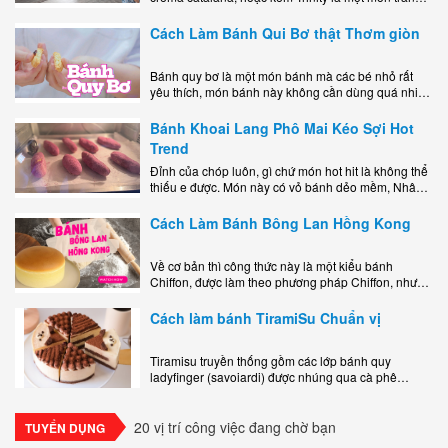
miệng bao gồm một lớp đế custard béo phủ với một
lớp..
Cách Làm Bánh Qui Bơ thật Thơm giòn
Bánh quy bơ là một món bánh mà các bé nhỏ rất
yêu thích, món bánh này không cần dùng quá nhiều
nguyên liệu hay quá cầu kỳ, cách làm..
Bánh Khoai Lang Phô Mai Kéo Sợi Hot
Trend
Đỉnh của chóp luôn, gì chứ món hot hit là không thể
thiếu e được. Món này có vỏ bánh dẻo mềm, Nhân
phô mai béo ngậy kéo sợimùi Khoai..
Cách Làm Bánh Bông Lan Hồng Kong
Về cơ bản thì công thức này là một kiểu bánh
Chiffon, được làm theo phương pháp Chiffon, nhưng
nướng trong khuôn tròn hoàn toàn ổn. Bánh rất
ngon, làm..
Cách làm bánh TiramiSu Chuẩn vị
Tiramisu truyền thống gồm các lớp bánh quy
ladyfinger (savoiardi) được nhúng qua cà phê
espresso, xen kẽ với lớp kem béo mềm làm từ phô
mai mascarpone, trứng và..
20 vị trí công việc đang chờ bạn
TUYỂN DỤNG