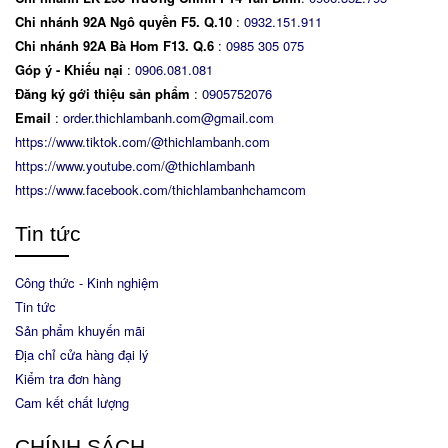
Chi nhánh 92A Ngô quyền F5. Q.10
:
0932.151.911
Chi nhánh 92A Bà Hom F13. Q.6
:
0
985 305 075
Góp ý - Khiếu nại
:
0906.081.081
Đăng ký gới thiệu sản phẩm
:
0905752076
Email
:
order.thichlambanh.com@gmail.com
https://www.tiktok.com/@thichlambanh.com
https://www.youtube.com/@thichlambanh
https://www.facebook.com/thichlambanhchamcom
Tin tức
Công thức - Kinh nghiệm
Tin tức
Sản phẩm khuyến mãi
Địa chỉ cửa hàng đại lý
Kiểm tra đơn hàng
Cam kết chất lượng
CHÍNH SÁCH