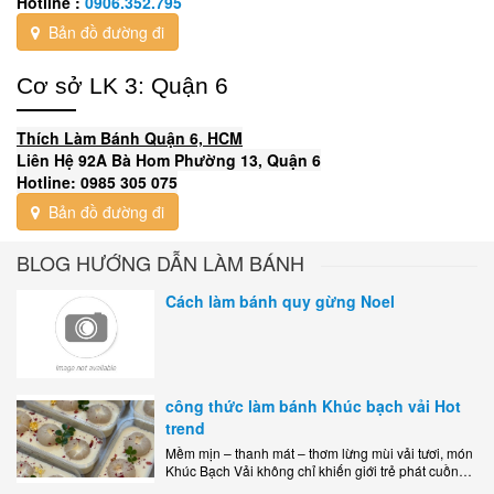
Hotline :
0906.352.795
Bản đồ đường đi
Cơ sở LK 3: Quận 6
Thích Làm Bánh Quận 6, HCM
Liên Hệ 92A Bà Hom Phường 13, Quận 6
Hotline: 0985 305 075
Bản đồ đường đi
BLOG HƯỚNG DẪN LÀM BÁNH
Cách làm bánh quy gừng Noel
công thức làm bánh Khúc bạch vải Hot
trend
Mềm mịn – thanh mát – thơm lừng mùi vải tươi, món
Khúc Bạch Vải không chỉ khiến giới trẻ phát cuồng
mà còn là lựa chọn hoàn hảo cho..