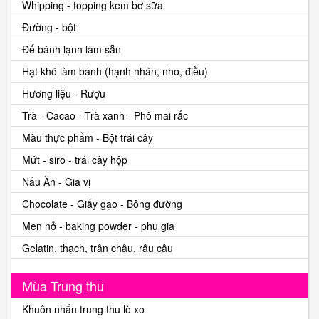
Whipping - topping kem bơ sữa
Đường - bột
Đế bánh lạnh làm sẵn
Hạt khô làm bánh (hạnh nhân, nho, điều)
Hương liệu - Rượu
Trà - Cacao - Trà xanh - Phô mai rắc
Màu thực phẩm - Bột trái cây
Mứt - siro - trái cây hộp
Nấu Ăn - Gia vị
Chocolate - Giấy gạo - Bông đường
Men nở - baking powder - phụ gia
Gelatin, thạch, trân châu, râu câu
Mùa Trung thu
Khuôn nhấn trung thu lò xo