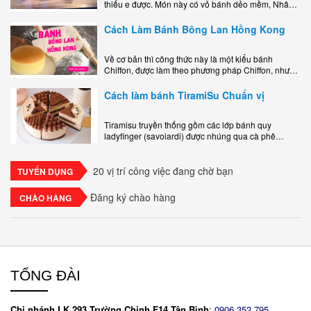
thiếu e được. Món này có vỏ bánh dẻo mềm, Nhân
phô mai béo ngậy kéo sợimùi Khoai..
Cách Làm Bánh Bông Lan Hồng Kong
Về cơ bản thì công thức này là một kiểu bánh
Chiffon, được làm theo phương pháp Chiffon, nhưng
nướng trong khuôn tròn hoàn toàn ổn. Bánh rất
ngon, làm..
Cách làm bánh TiramiSu Chuẩn vị
Tiramisu truyền thống gồm các lớp bánh quy
ladyfinger (savoiardi) được nhúng qua cà phê
espresso, xen kẽ với lớp kem béo mềm làm từ phô
mai mascarpone, trứng và..
20 vị trí công việc đang chờ bạn
TUYỂN DỤNG
Đăng ký chào hàng
CHÀO HÀNG
TỔNG ĐÀI
Chi nhánh LK 293 Trường Chinh F14 Tân Bình
:
0906.352.795