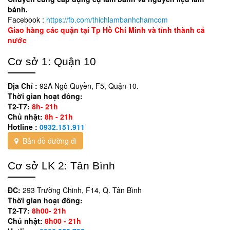
bánh.
Facebook :
https://fb.com/thichlambanhchamcom
Giao hàng các quận tại Tp Hồ Chí Minh và tỉnh thành cả
nước
Cơ sở 1: Quận 10
Địa Chỉ :
92A Ngô Quyền, F5, Quận 10.
Thời gian hoạt đông:
T2-T7:
8h- 21h
Chủ nhật:
8h - 21h
Hotline :
0932.151.911
Bản đồ đường đi
Cơ sở LK 2: Tân Bình
ĐC:
293 Trường Chinh, F14, Q. Tân Bình
Thời gian hoạt đông:
T2-T7:
8h00- 21h
Chủ nhật:
8h00 - 21h