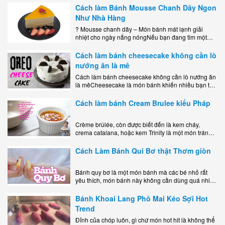
Cách làm Bánh Mousse Chanh Dây Ngon
Như Nhà Hàng
? Mousse chanh dây – Món bánh mát lạnh giải
nhiệt cho ngày nắng nóngNếu bạn đang tìm một
món tráng miệng vừa đẹp mắt, vừa ngon miệng lại
dễ..
Cách làm bánh cheesecake không cần lò
nướng ăn là mê
Cách làm bánh cheesecake không cần lò nướng ăn
là mêCheesecake là món bánh khiến nhiều bạn trẻ
mê mẩn nhờ hương vị béo ngậy, ngọt ngào của lớp
kem..
Cách làm bánh Cream Brulee kiểu Pháp
Crème brûlée, còn được biết đến là kem cháy,
crema catalana, hoặc kem Trinity là một món tráng
miệng bao gồm một lớp đế custard béo phủ với một
lớp..
Cách Làm Bánh Qui Bơ thật Thơm giòn
Bánh quy bơ là một món bánh mà các bé nhỏ rất
yêu thích, món bánh này không cần dùng quá nhiều
nguyên liệu hay quá cầu kỳ, cách làm..
Bánh Khoai Lang Phô Mai Kéo Sợi Hot
Trend
Đỉnh của chóp luôn, gì chứ món hot hit là không thể