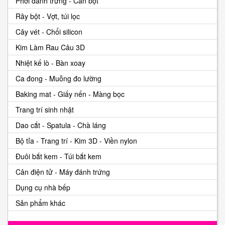
Phới đánh trứng - Cán bột
Rây bột - Vợt, túi lọc
Cây vét - Chổi silicon
Kim Làm Rau Câu 3D
Nhiệt kế lò - Bàn xoay
Ca đong - Muỗng đo lường
Baking mat - Giấy nến - Màng bọc
Trang trí sinh nhật
Dao cắt - Spatula - Chà láng
Bộ tỉa - Trang trí - Kim 3D - Viền nylon
Đuôi bắt kem - Túi bắt kem
Cân điện tử - Máy đánh trứng
Dụng cụ nhà bếp
Sản phẩm khác