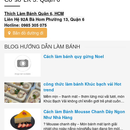
Thích Làm Bánh Quận 6, HCM
Liên Hệ 92A Bà Hom Phường 13, Quận 6
Hotline: 0985 305 075
Bản đồ đường đi
BLOG HƯỚNG DẪN LÀM BÁNH
Cách làm bánh quy gừng Noel
công thức làm bánh Khúc bạch vải Hot
trend
Mềm mịn – thanh mát – thơm lừng mùi vải tươi, món
Khúc Bạch Vải không chỉ khiến giới trẻ phát cuồng
mà còn là lựa chọn hoàn hảo cho..
Cách làm Bánh Mousse Chanh Dây Ngon
Như Nhà Hàng
? Mousse chanh dây – Món bánh mát lạnh giải
nhiệt cho ngày nắng nóngNếu bạn đang tìm một