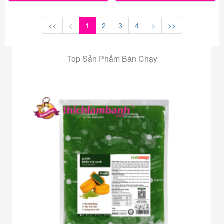
<<
<
1
2
3
4
>
>>
Top Sản Phẩm Bán Chạy