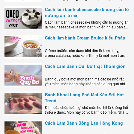
món tráng miệng vừa đẹp mắt, vừa ngon miệng lại
dễ..
Cách làm bánh cheesecake không cần lò
nướng ăn là mê
Cách làm bánh cheesecake không cần lò nướng ăn
là mêCheesecake là món bánh khiến nhiều bạn trẻ
mê mẩn nhờ hương vị béo ngậy, ngọt ngào của lớp
kem..
Cách làm bánh Cream Brulee kiểu Pháp
Crème brûlée, còn được biết đến là kem cháy,
crema catalana, hoặc kem Trinity là một món tráng
miệng bao gồm một lớp đế custard béo phủ với một
lớp..
Cách Làm Bánh Qui Bơ thật Thơm giòn
Bánh quy bơ là một món bánh mà các bé nhỏ rất
yêu thích, món bánh này không cần dùng quá nhiều
nguyên liệu hay quá cầu kỳ, cách làm..
Bánh Khoai Lang Phô Mai Kéo Sợi Hot
Trend
Đỉnh của chóp luôn, gì chứ món hot hit là không thể
thiếu e được. Món này có vỏ bánh dẻo mềm, Nhân
phô mai béo ngậy kéo sợimùi Khoai..
Cách Làm Bánh Bông Lan Hồng Kong