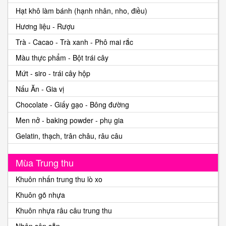
Hạt khô làm bánh (hạnh nhân, nho, điều)
Hương liệu - Rượu
Trà - Cacao - Trà xanh - Phô mai rắc
Màu thực phẩm - Bột trái cây
Mứt - siro - trái cây hộp
Nấu Ăn - Gia vị
Chocolate - Giấy gạo - Bông đường
Men nở - baking powder - phụ gia
Gelatin, thạch, trân châu, râu câu
Mùa Trung thu
Khuôn nhấn trung thu lò xo
Khuôn gõ nhựa
Khuôn nhựa râu câu trung thu