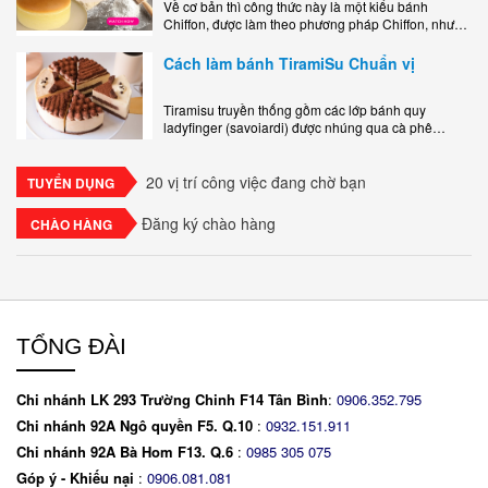
Về cơ bản thì công thức này là một kiểu bánh
Chiffon, được làm theo phương pháp Chiffon, nhưng
nướng trong khuôn tròn hoàn toàn ổn. Bánh rất
ngon, làm..
Cách làm bánh TiramiSu Chuẩn vị
Tiramisu truyền thống gồm các lớp bánh quy
ladyfinger (savoiardi) được nhúng qua cà phê
espresso, xen kẽ với lớp kem béo mềm làm từ phô
mai mascarpone, trứng và..
20 vị trí công việc đang chờ bạn
TUYỂN DỤNG
Đăng ký chào hàng
CHÀO HÀNG
TỔNG ĐÀI
Chi nhánh LK 293 Trường Chinh F14 Tân Bình
:
0906.352.795
Chi nhánh 92A Ngô quyền F5. Q.10
:
0932.151.911
Chi nhánh 92A Bà Hom F13. Q.6
:
0
985 305 075
Góp ý - Khiếu nại
:
0906.081.081