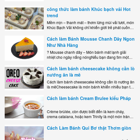
công thức làm bánh Khúc bạch vải Hot
trend
Mềm mịn – thanh mát – thơm lừng mùi vải tươi, món
Khúc Bạch Vải không chỉ khiến giới trẻ phát cuồng
mà còn là lựa chọn hoàn hảo cho..
Cách làm Bánh Mousse Chanh Dây Ngon
Như Nhà Hàng
? Mousse chanh dây – Món bánh mát lạnh giải
nhiệt cho ngày nắng nóngNếu bạn đang tìm một
món tráng miệng vừa đẹp mắt, vừa ngon miệng lại
dễ..
Cách làm bánh cheesecake không cần lò
nướng ăn là mê
Cách làm bánh cheesecake không cần lò nướng ăn
là mêCheesecake là món bánh khiến nhiều bạn trẻ
mê mẩn nhờ hương vị béo ngậy, ngọt ngào của lớp
kem..
Cách làm bánh Cream Brulee kiểu Pháp
Crème brûlée, còn được biết đến là kem cháy,
crema catalana, hoặc kem Trinity là một món tráng
miệng bao gồm một lớp đế custard béo phủ với một
lớp..
Cách Làm Bánh Qui Bơ thật Thơm giòn