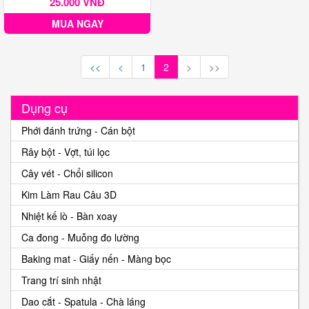
25.000 VNĐ
MUA NGAY
<<
<
1
2
>
>>
Dụng cụ
Phới đánh trứng - Cán bột
Rây bột - Vợt, túi lọc
Cây vét - Chổi silicon
Kim Làm Rau Câu 3D
Nhiệt kế lò - Bàn xoay
Ca đong - Muỗng đo lường
Baking mat - Giấy nến - Màng bọc
Trang trí sinh nhật
Dao cắt - Spatula - Chà láng