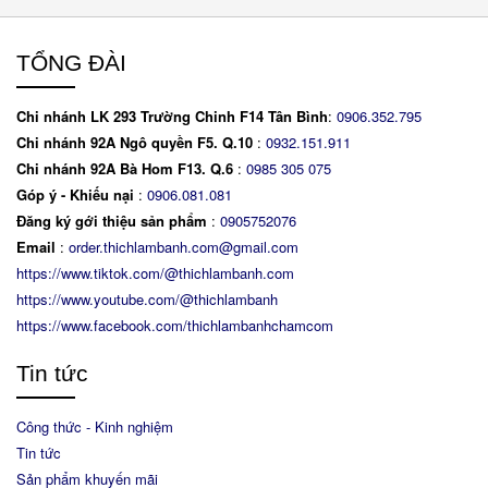
TỔNG ĐÀI
Chi nhánh LK 293 Trường Chinh F14 Tân Bình
:
0906.352.795
Chi nhánh 92A Ngô quyền F5. Q.10
:
0932.151.911
Chi nhánh 92A Bà Hom F13. Q.6
:
0
985 305 075
Góp ý - Khiếu nại
:
0906.081.081
Đăng ký gới thiệu sản phẩm
:
0905752076
Email
:
order.thichlambanh.com@gmail.com
https://www.tiktok.com/@thichlambanh.com
https://www.youtube.com/@thichlambanh
https://www.facebook.com/thichlambanhchamcom
Tin tức
Công thức - Kinh nghiệm
Tin tức
Sản phẩm khuyến mãi