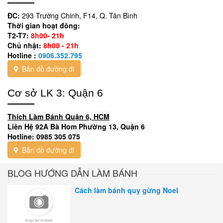
ĐC:
293 Trường Chinh, F14, Q. Tân Bình
Thời gian hoạt đông:
T2-T7:
8h00- 21h
Chủ nhật:
8h00 - 21h
Hotline :
0906.352.795
Bản đồ đường đi
Cơ sở LK 3: Quận 6
Thích Làm Bánh Quận 6, HCM
Liên Hệ 92A Bà Hom Phường 13, Quận 6
Hotline: 0985 305 075
Bản đồ đường đi
BLOG HƯỚNG DẪN LÀM BÁNH
Cách làm bánh quy gừng Noel