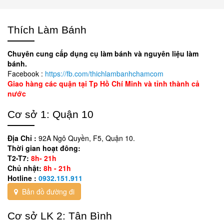
Thích Làm Bánh
Chuyên cung cấp dụng cụ làm bánh và nguyên liệu làm
bánh.
Facebook :
https://fb.com/thichlambanhchamcom
Giao hàng các quận tại Tp Hồ Chí Minh và tỉnh thành cả
nước
Cơ sở 1: Quận 10
Địa Chỉ :
92A Ngô Quyền, F5, Quận 10.
Thời gian hoạt đông:
T2-T7:
8h- 21h
Chủ nhật:
8h - 21h
Hotline :
0932.151.911
Bản đồ đường đi
Cơ sở LK 2: Tân Bình