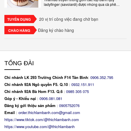
ladyfinger (savoiardi) được nhúng qua cà phê
espresso, xen kẽ với lớp kem béo mềm làm từ phô
mai mascarpone, trứng và..
20 vị trí công việc đang chờ bạn
TUYỂN DỤNG
Đăng ký chào hàng
CHÀO HÀNG
TỔNG ĐÀI
Chi nhánh LK 293 Trường Chinh F14 Tân Bình
:
0906.352.795
Chi nhánh 92A Ngô quyền F5. Q.10
:
0932.151.911
Chi nhánh 92A Bà Hom F13. Q.6
:
0
985 305 075
Góp ý - Khiếu nại
:
0906.081.081
Đăng ký gới thiệu sản phẩm
:
0905752076
Email
:
order.thichlambanh.com@gmail.com
https://www.tiktok.com/@thichlambanh.com
https://www.youtube.com/@thichlambanh