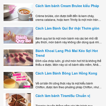
mê mẩn nhờ hương vị béo ngậy, ngọt ngào của lớp
kem..
Cách làm bánh Cream Brulee kiểu Pháp
Crème brûlée, còn được biết đến là kem cháy,
crema catalana, hoặc kem Trinity là một món tráng
miệng bao gồm một lớp đế custard béo phủ với một
lớp..
Cách Làm Bánh Qui Bơ thật Thơm giòn
Bánh quy bơ là một món bánh mà các bé nhỏ rất
yêu thích, món bánh này không cần dùng quá nhiều
nguyên liệu hay quá cầu kỳ, cách làm..
Bánh Khoai Lang Phô Mai Kéo Sợi Hot
Trend
Đỉnh của chóp luôn, gì chứ món hot hit là không thể
thiếu e được. Món này có vỏ bánh dẻo mềm, Nhân
phô mai béo ngậy kéo sợimùi Khoai..
Cách Làm Bánh Bông Lan Hồng Kong
Về cơ bản thì công thức này là một kiểu bánh
Chiffon, được làm theo phương pháp Chiffon, nhưng
nướng trong khuôn tròn hoàn toàn ổn. Bánh rất
ngon, làm..
Cách làm bánh TiramiSu Chuẩn vị
Tiramisu truyền thống gồm các lớp bánh quy