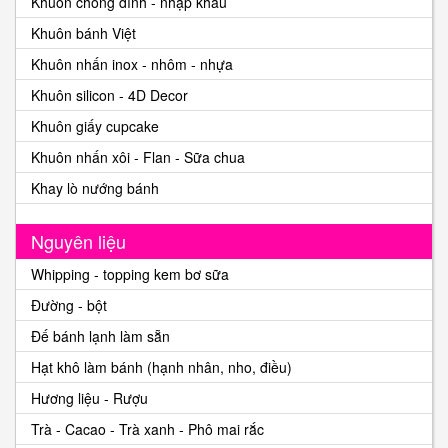
Khuôn chống dính - nhập khẩu
Khuôn bánh Việt
Khuôn nhấn inox - nhôm - nhựa
Khuôn silicon - 4D Decor
Khuôn giấy cupcake
Khuôn nhấn xôi - Flan - Sữa chua
Khay lò nướng bánh
Nguyên liệu
Whipping - topping kem bơ sữa
Đường - bột
Đế bánh lạnh làm sẵn
Hạt khô làm bánh (hạnh nhân, nho, điều)
Hương liệu - Rượu
Trà - Cacao - Trà xanh - Phô mai rắc