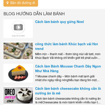
Bản đồ đường đi
BLOG HƯỚNG DẪN LÀM BÁNH
Cách làm bánh quy gừng Noel
công thức làm bánh Khúc bạch vải Hot
trend
Mềm mịn – thanh mát – thơm lừng mùi vải tươi, món
Khúc Bạch Vải không chỉ khiến giới trẻ phát cuồng
mà còn là lựa chọn hoàn hảo cho..
Cách làm Bánh Mousse Chanh Dây Ngon
Như Nhà Hàng
? Mousse chanh dây – Món bánh mát lạnh giải
nhiệt cho ngày nắng nóngNếu bạn đang tìm một
món tráng miệng vừa đẹp mắt, vừa ngon miệng lại
dễ..
Cách làm bánh cheesecake không cần lò
nướng ăn là mê
Cách làm bánh cheesecake không cần lò nướng ăn
là mêCheesecake là món bánh khiến nhiều bạn trẻ