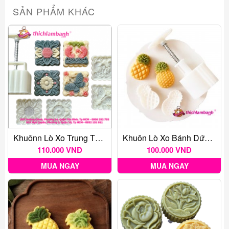
SẢN PHẨM KHÁC
Khuônn Lò Xo Trung Thu 200-250G Vuông 4M Hoa Bướm
Khuôn Lò Xo Bánh Dứa 4 Mặt 50gr
110.000 VNĐ
100.000 VNĐ
MUA NGAY
MUA NGAY