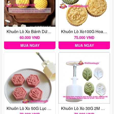
Khuôn Lò Xo Bánh Dứa 2 Mặt 50g
Khuôn Lò Xo100G Hoa B2 4 Mặt
60.000 VNĐ
75.000 VNĐ
MUA NGAY
MUA NGAY
Khuôn Lò Xo 50G Lục Giác 4 Mặt
Khuôn Lò Xo 30G 2M Chiếc Lá