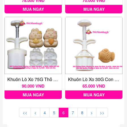
78.000 VNĐ
70.000 VNĐ
MUA NGAY
MUA NGAY
Khuôn Lò Xo 75G Thỏ Ôm Vàng
Khuôn Lò Xo 30G Con Cá
90.000 VNĐ
65.000 VNĐ
MUA NGAY
MUA NGAY
<<
<
4
5
6
7
8
>
>>