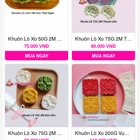
Khuôn Lò Xo 50G 2M Sen Thỏ Ngọc
Khuôn Lò Xo 75G 2M Thanh Liên
75.000 VNĐ
80.000 VNĐ
MUA NGAY
MUA NGAY
Khuôn Lò Xo 75G 2M Kim Tiền
Khuôn Lò Xo 200G Vuông 4M Đại Phúc 2025