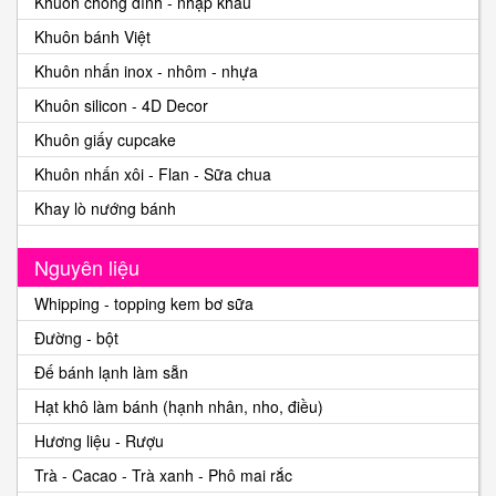
Khuôn chống dính - nhập khẩu
Khuôn bánh Việt
Khuôn nhấn inox - nhôm - nhựa
Khuôn silicon - 4D Decor
Khuôn giấy cupcake
Khuôn nhấn xôi - Flan - Sữa chua
Khay lò nướng bánh
Nguyên liệu
Whipping - topping kem bơ sữa
Đường - bột
Đế bánh lạnh làm sẵn
Hạt khô làm bánh (hạnh nhân, nho, điều)
Hương liệu - Rượu
Trà - Cacao - Trà xanh - Phô mai rắc