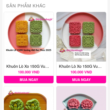
SẢN PHẨM KHÁC
Khuôn Lò Xo 150G Vuông 4M Đại Phúc 2025
Khuôn Lò Xo 150G Vuông 4M Phú Quý An Khang
100.000 VNĐ
100.000 VNĐ
MUA NGAY
MUA NGAY