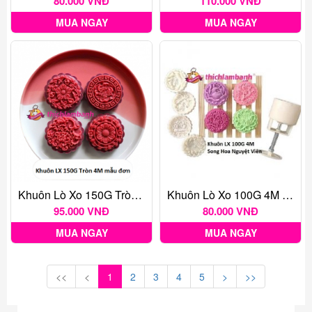
80.000 VNĐ
110.000 VNĐ
MUA NGAY
MUA NGAY
Khuôn Lò Xo 150G Tròn 4M Mẫu Đơn
Khuôn Lò Xo 100G 4M Song Hoa Nguyệt Viên
95.000 VNĐ
80.000 VNĐ
MUA NGAY
MUA NGAY
<<
<
1
2
3
4
5
>
>>