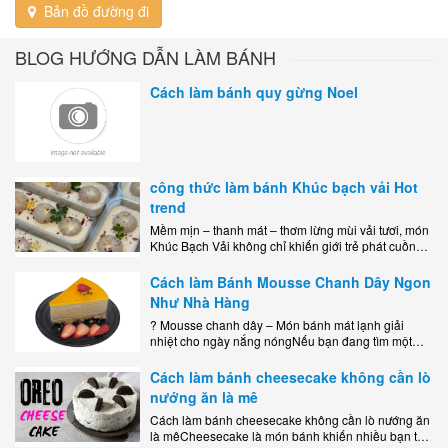
Bản đồ đường đi
BLOG HƯỚNG DẪN LÀM BÁNH
Cách làm bánh quy gừng Noel
công thức làm bánh Khúc bạch vải Hot
trend
Mềm mịn – thanh mát – thơm lừng mùi vải tươi, món
Khúc Bạch Vải không chỉ khiến giới trẻ phát cuồng
mà còn là lựa chọn hoàn hảo cho..
Cách làm Bánh Mousse Chanh Dây Ngon
Như Nhà Hàng
? Mousse chanh dây – Món bánh mát lạnh giải
nhiệt cho ngày nắng nóngNếu bạn đang tìm một
món tráng miệng vừa đẹp mắt, vừa ngon miệng lại
dễ..
Cách làm bánh cheesecake không cần lò
nướng ăn là mê
Cách làm bánh cheesecake không cần lò nướng ăn
là mêCheesecake là món bánh khiến nhiều bạn trẻ