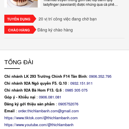
ladyfinger (savoiardi) được nhúng qua cà phê
espresso, xen kẽ với lớp kem béo mềm làm từ phô
mai mascarpone, trứng và..
20 vị trí công việc đang chờ bạn
TUYỂN DỤNG
Đăng ký chào hàng
CHÀO HÀNG
TỔNG ĐÀI
Chi nhánh LK 293 Trường Chinh F14 Tân Bình
:
0906.352.795
Chi nhánh 92A Ngô quyền F5. Q.10
:
0932.151.911
Chi nhánh 92A Bà Hom F13. Q.6
:
0
985 305 075
Góp ý - Khiếu nại
:
0906.081.081
Đăng ký gới thiệu sản phẩm
:
0905752076
Email
:
order.thichlambanh.com@gmail.com
https://www.tiktok.com/@thichlambanh.com
https://www.youtube.com/@thichlambanh