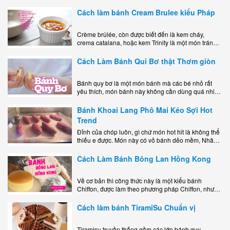
mê mẩn nhờ hương vị béo ngậy, ngọt ngào của lớp
kem..
Cách làm bánh Cream Brulee kiểu Pháp
Crème brûlée, còn được biết đến là kem cháy,
crema catalana, hoặc kem Trinity là một món tráng
miệng bao gồm một lớp đế custard béo phủ với một
lớp..
Cách Làm Bánh Qui Bơ thật Thơm giòn
Bánh quy bơ là một món bánh mà các bé nhỏ rất
yêu thích, món bánh này không cần dùng quá nhiều
nguyên liệu hay quá cầu kỳ, cách làm..
Bánh Khoai Lang Phô Mai Kéo Sợi Hot
Trend
Đỉnh của chóp luôn, gì chứ món hot hit là không thể
thiếu e được. Món này có vỏ bánh dẻo mềm, Nhân
phô mai béo ngậy kéo sợimùi Khoai..
Cách Làm Bánh Bông Lan Hồng Kong
Về cơ bản thì công thức này là một kiểu bánh
Chiffon, được làm theo phương pháp Chiffon, nhưng
nướng trong khuôn tròn hoàn toàn ổn. Bánh rất
ngon, làm..
Cách làm bánh TiramiSu Chuẩn vị
Tiramisu truyền thống gồm các lớp bánh quy