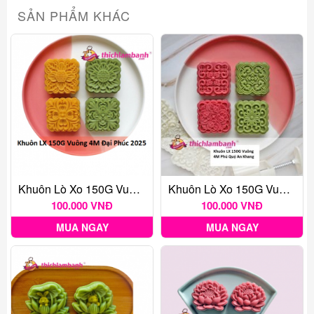
SẢN PHẨM KHÁC
Khuôn Lò Xo 150G Vuông 4M Đại Phúc 2025
Khuôn Lò Xo 150G Vuông 4M Phú Quý An Khang
100.000 VNĐ
100.000 VNĐ
MUA NGAY
MUA NGAY