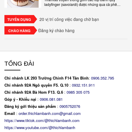
ladyfinger (savoiardi) được nhúng qua cà phê
espresso, xen kẽ với lớp kem béo mềm làm từ phô
mai mascarpone, trứng và..
20 vị trí công việc đang chờ bạn
TUYỂN DỤNG
Đăng ký chào hàng
CHÀO HÀNG
TỔNG ĐÀI
Chi nhánh LK 293 Trường Chinh F14 Tân Bình
:
0906.352.795
Chi nhánh 92A Ngô quyền F5. Q.10
:
0932.151.911
Chi nhánh 92A Bà Hom F13. Q.6
:
0
985 305 075
Góp ý - Khiếu nại
:
0906.081.081
Đăng ký gới thiệu sản phẩm
:
0905752076
Email
:
order.thichlambanh.com@gmail.com
https://www.tiktok.com/@thichlambanh.com
https://www.youtube.com/@thichlambanh