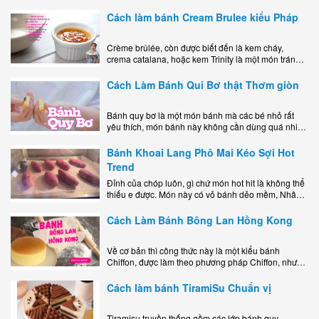
mê mẩn nhờ hương vị béo ngậy, ngọt ngào của lớp
kem..
Cách làm bánh Cream Brulee kiểu Pháp
Crème brûlée, còn được biết đến là kem cháy,
crema catalana, hoặc kem Trinity là một món tráng
miệng bao gồm một lớp đế custard béo phủ với một
lớp..
Cách Làm Bánh Qui Bơ thật Thơm giòn
Bánh quy bơ là một món bánh mà các bé nhỏ rất
yêu thích, món bánh này không cần dùng quá nhiều
nguyên liệu hay quá cầu kỳ, cách làm..
Bánh Khoai Lang Phô Mai Kéo Sợi Hot
Trend
Đỉnh của chóp luôn, gì chứ món hot hit là không thể
thiếu e được. Món này có vỏ bánh dẻo mềm, Nhân
phô mai béo ngậy kéo sợimùi Khoai..
Cách Làm Bánh Bông Lan Hồng Kong
Về cơ bản thì công thức này là một kiểu bánh
Chiffon, được làm theo phương pháp Chiffon, nhưng
nướng trong khuôn tròn hoàn toàn ổn. Bánh rất
ngon, làm..
Cách làm bánh TiramiSu Chuẩn vị
Tiramisu truyền thống gồm các lớp bánh quy