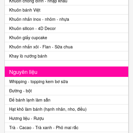
Khuôn chống dính - nhập khẩu
Khuôn bánh Việt
Khuôn nhấn inox - nhôm - nhựa
Khuôn silicon - 4D Decor
Khuôn giấy cupcake
Khuôn nhấn xôi - Flan - Sữa chua
Khay lò nướng bánh
Nguyên liệu
Whipping - topping kem bơ sữa
Đường - bột
Đế bánh lạnh làm sẵn
Hạt khô làm bánh (hạnh nhân, nho, điều)
Hương liệu - Rượu
Trà - Cacao - Trà xanh - Phô mai rắc