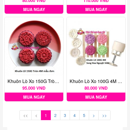
80.000 VNĐ
110.000 VNĐ
MUA NGAY
MUA NGAY
Khuôn Lò Xo 150G Tròn 4M Mẫu Đơn
Khuôn Lò Xo 100G 4M Song Hoa Nguyệt Viên
95.000 VNĐ
80.000 VNĐ
MUA NGAY
MUA NGAY
<<
<
1
2
3
4
5
>
>>