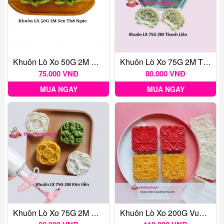
Khuôn Lò Xo 50G 2M Sen Thỏ Ngọc
Khuôn Lò Xo 75G 2M Thanh Liên
75.000 VNĐ
80.000 VNĐ
MUA NGAY
MUA NGAY
Khuôn Lò Xo 75G 2M Kim Tiền
Khuôn Lò Xo 200G Vuông 4M Đại Phúc 2025