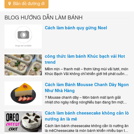
Bản đồ đường đi
BLOG HƯỚNG DẪN LÀM BÁNH
Cách làm bánh quy gừng Noel
công thức làm bánh Khúc bạch vải Hot
trend
Mềm mịn – thanh mát – thơm lừng mùi vải tươi, món
Khúc Bạch Vải không chỉ khiến giới trẻ phát cuồng
mà còn là lựa chọn hoàn hảo cho..
Cách làm Bánh Mousse Chanh Dây Ngon
Như Nhà Hàng
? Mousse chanh dây – Món bánh mát lạnh giải
nhiệt cho ngày nắng nóngNếu bạn đang tìm một
món tráng miệng vừa đẹp mắt, vừa ngon miệng lại
dễ..
Cách làm bánh cheesecake không cần lò
nướng ăn là mê
Cách làm bánh cheesecake không cần lò nướng ăn
là mêCheesecake là món bánh khiến nhiều bạn trẻ