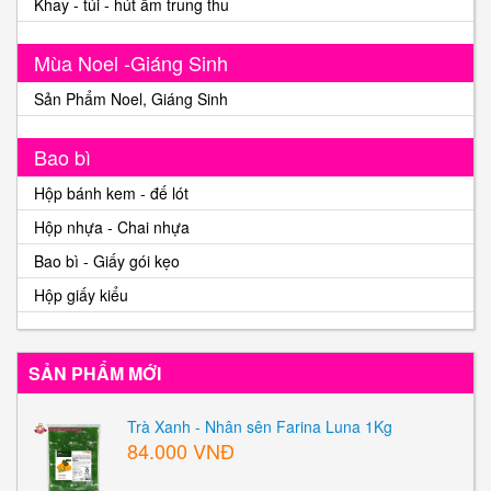
Khay - túi - hút ẩm trung thu
Mùa Noel -Giáng Sinh
Sản Phẩm Noel, Giáng Sinh
Bao bì
Hộp bánh kem - đế lót
Hộp nhựa - Chai nhựa
Bao bì - Giấy gói kẹo
Hộp giấy kiểu
SẢN PHẨM MỚI
Trà Xanh - Nhân sên Farina Luna 1Kg
84.000 VNĐ