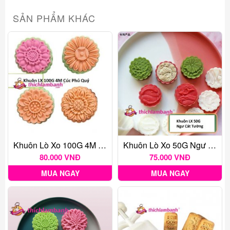
SẢN PHẨM KHÁC
Khuôn Lò Xo 100G 4M Cúc Phú Quý
Khuôn Lò Xo 50G Ngư Cát Tường
80.000 VNĐ
75.000 VNĐ
MUA NGAY
MUA NGAY