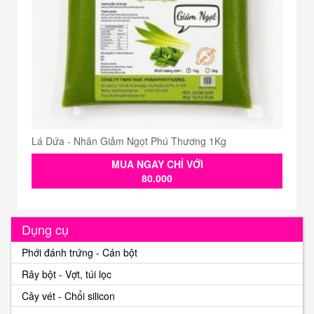
Lá Dứa - Nhân Giảm Ngọt Phú Thương 1Kg
MUA NGAY CHỈ VỚI
80.000
Dụng cụ
Phới đánh trứng - Cán bột
Rây bột - Vợt, túi lọc
Cây vét - Chổi silicon