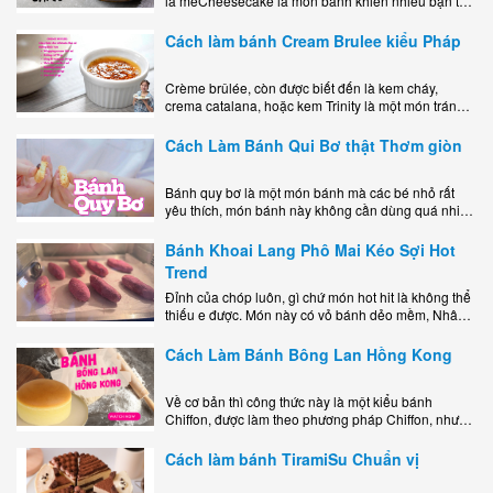
là mêCheesecake là món bánh khiến nhiều bạn trẻ
mê mẩn nhờ hương vị béo ngậy, ngọt ngào của lớp
kem..
Cách làm bánh Cream Brulee kiểu Pháp
Crème brûlée, còn được biết đến là kem cháy,
crema catalana, hoặc kem Trinity là một món tráng
miệng bao gồm một lớp đế custard béo phủ với một
lớp..
Cách Làm Bánh Qui Bơ thật Thơm giòn
Bánh quy bơ là một món bánh mà các bé nhỏ rất
yêu thích, món bánh này không cần dùng quá nhiều
nguyên liệu hay quá cầu kỳ, cách làm..
Bánh Khoai Lang Phô Mai Kéo Sợi Hot
Trend
Đỉnh của chóp luôn, gì chứ món hot hit là không thể
thiếu e được. Món này có vỏ bánh dẻo mềm, Nhân
phô mai béo ngậy kéo sợimùi Khoai..
Cách Làm Bánh Bông Lan Hồng Kong
Về cơ bản thì công thức này là một kiểu bánh
Chiffon, được làm theo phương pháp Chiffon, nhưng
nướng trong khuôn tròn hoàn toàn ổn. Bánh rất
ngon, làm..
Cách làm bánh TiramiSu Chuẩn vị