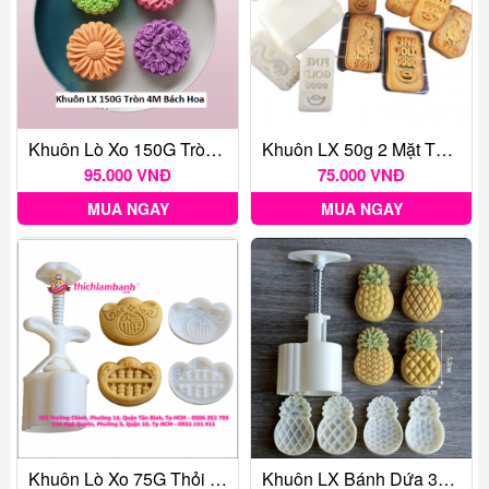
Khuôn Lò Xo 150G Tròn 4M Bách Hoa
Khuôn LX 50g 2 Mặt Thỏi Vàng Rồng 2025
95.000 VNĐ
75.000 VNĐ
MUA NGAY
MUA NGAY
Khuôn Lò Xo 75G Thỏi Vàng 2M 2024
Khuôn LX Bánh Dứa 30g 4 Mặt