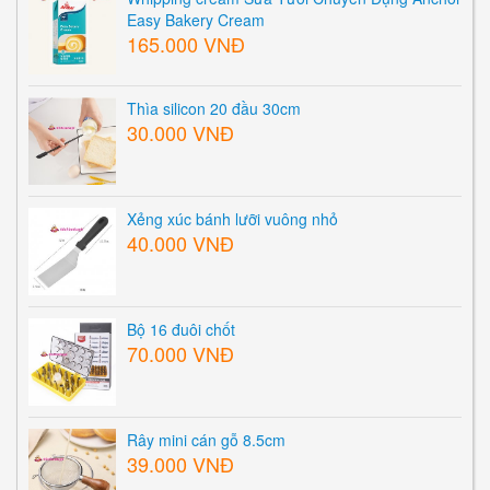
Easy Bakery Cream
165.000 VNĐ
Thìa silicon 20 đầu 30cm
30.000 VNĐ
Xẻng xúc bánh lưỡi vuông nhỏ
40.000 VNĐ
Bộ 16 đuôi chốt
70.000 VNĐ
Rây mini cán gỗ 8.5cm
39.000 VNĐ