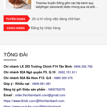
Tiramisu truyền thống gồm các lớp bánh quy
ladyfinger (savoiardi) được nhúng qua cà phê
espresso, xen kẽ với lớp kem béo mềm làm từ phô
mai mascarpone, trứng và..
20 vị trí công việc đang chờ bạn
TUYỂN DỤNG
Đăng ký chào hàng
CHÀO HÀNG
TỔNG ĐÀI
Chi nhánh LK 293 Trường Chinh F14 Tân Bình
:
0906.352.795
Chi nhánh 92A Ngô quyền F5. Q.10
:
0932.151.911
Chi nhánh 92A Bà Hom F13. Q.6
:
0
985 305 075
Góp ý - Khiếu nại
:
0906.081.081
Đăng ký gới thiệu sản phẩm
:
0905752076
Email
:
order.thichlambanh.com@gmail.com
https://www.tiktok.com/@thichlambanh.com
https://www.youtube.com/@thichlambanh