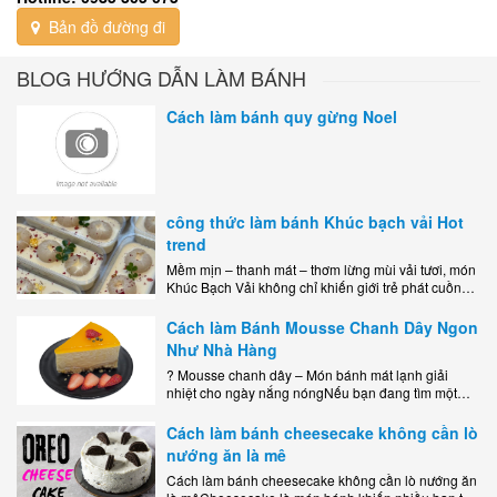
Bản đồ đường đi
BLOG HƯỚNG DẪN LÀM BÁNH
Cách làm bánh quy gừng Noel
công thức làm bánh Khúc bạch vải Hot
trend
Mềm mịn – thanh mát – thơm lừng mùi vải tươi, món
Khúc Bạch Vải không chỉ khiến giới trẻ phát cuồng
mà còn là lựa chọn hoàn hảo cho..
Cách làm Bánh Mousse Chanh Dây Ngon
Như Nhà Hàng
? Mousse chanh dây – Món bánh mát lạnh giải
nhiệt cho ngày nắng nóngNếu bạn đang tìm một
món tráng miệng vừa đẹp mắt, vừa ngon miệng lại
dễ..
Cách làm bánh cheesecake không cần lò
nướng ăn là mê
Cách làm bánh cheesecake không cần lò nướng ăn