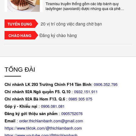
Tiramisu truyền thống gồm các lớp bánh quy
ladyfinger (savoiardi) được nhúng qua cà phê
espresso, xen kẽ với lớp kem béo mềm làm từ phô
mai mascarpone, trứng và..
20 vị trí công việc đang chờ bạn
TUYỂN DỤNG
Đăng ký chào hàng
CHÀO HÀNG
TỔNG ĐÀI
Chi nhánh LK 293 Trường Chinh F14 Tân Bình
:
0906.352.795
Chi nhánh 92A Ngô quyền F5. Q.10
:
0932.151.911
Chi nhánh 92A Bà Hom F13. Q.6
:
0
985 305 075
Góp ý - Khiếu nại
:
0906.081.081
Đăng ký gới thiệu sản phẩm
:
0905752076
Email
:
order.thichlambanh.com@gmail.com
https://www.tiktok.com/@thichlambanh.com
https://www.youtube.com/@thichlambanh