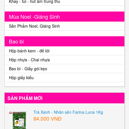
Khay - túi - hút ẩm trung thu
Mùa Noel -Giáng Sinh
Sản Phẩm Noel, Giáng Sinh
Bao bì
Hộp bánh kem - đế lót
Hộp nhựa - Chai nhựa
Bao bì - Giấy gói kẹo
Hộp giấy kiểu
SẢN PHẨM MỚI
Trà Xanh - Nhân sên Farina Luna 1Kg
84.000 VNĐ