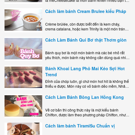
là mêCheesecake là món bánh khiến nhiều bạn trẻ
mê mẩn nhờ hương vị béo ngậy, ngọt ngào của lớp
kem..
Cách làm bánh Cream Brulee kiểu Pháp
Crème brûlée, còn được biết đến là kem cháy,
crema catalana, hoặc kem Trinity là một món tráng
miệng bao gồm một lớp đế custard béo phủ với một
lớp..
Cách Làm Bánh Qui Bơ thật Thơm giòn
Bánh quy bơ là một món bánh mà các bé nhỏ rất
yêu thích, món bánh này không cần dùng quá nhiều
nguyên liệu hay quá cầu kỳ, cách làm..
Bánh Khoai Lang Phô Mai Kéo Sợi Hot
Trend
Đỉnh của chóp luôn, gì chứ món hot hit là không thể
thiếu e được. Món này có vỏ bánh dẻo mềm, Nhân
phô mai béo ngậy kéo sợimùi Khoai..
Cách Làm Bánh Bông Lan Hồng Kong
Về cơ bản thì công thức này là một kiểu bánh
Chiffon, được làm theo phương pháp Chiffon, nhưng
nướng trong khuôn tròn hoàn toàn ổn. Bánh rất
ngon, làm..
Cách làm bánh TiramiSu Chuẩn vị