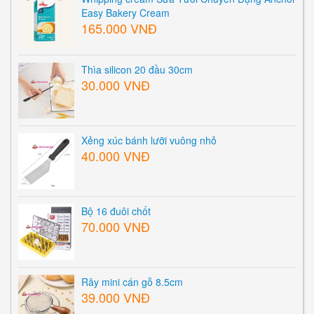
Easy Bakery Cream
165.000 VNĐ
Thìa silicon 20 đầu 30cm
30.000 VNĐ
Xẻng xúc bánh lưỡi vuông nhỏ
40.000 VNĐ
Bộ 16 đuôi chốt
70.000 VNĐ
Rây mini cán gỗ 8.5cm
39.000 VNĐ