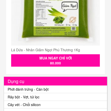
Lá Dứa - Nhân Giảm Ngọt Phú Thương 1Kg
MUA NGAY CHỈ VỚI
80.000
Dụng cụ
Phới đánh trứng - Cán bột
Rây bột - Vợt, túi lọc
Cây vét - Chổi silicon