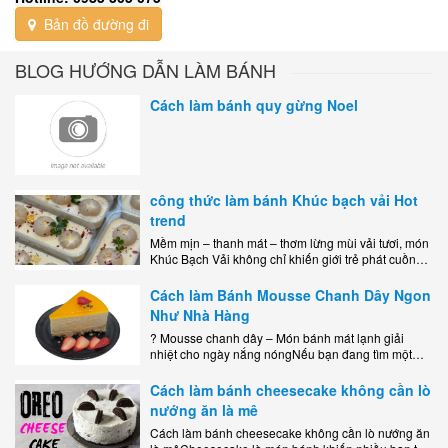
Bản đồ đường đi
BLOG HƯỚNG DẪN LÀM BÁNH
Cách làm bánh quy gừng Noel
công thức làm bánh Khúc bạch vải Hot
trend
Mềm mịn – thanh mát – thơm lừng mùi vải tươi, món
Khúc Bạch Vải không chỉ khiến giới trẻ phát cuồng
mà còn là lựa chọn hoàn hảo cho..
Cách làm Bánh Mousse Chanh Dây Ngon
Như Nhà Hàng
? Mousse chanh dây – Món bánh mát lạnh giải
nhiệt cho ngày nắng nóngNếu bạn đang tìm một
món tráng miệng vừa đẹp mắt, vừa ngon miệng lại
dễ..
Cách làm bánh cheesecake không cần lò
nướng ăn là mê
Cách làm bánh cheesecake không cần lò nướng ăn