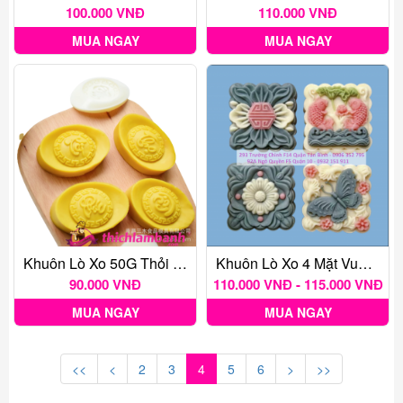
100.000 VNĐ
110.000 VNĐ
MUA NGAY
MUA NGAY
Khuôn Lò Xo 50G Thỏi Vàng Phúc Lộc Thọ Tài
Khuôn Lò Xo 4 Mặt Vuông (Mẫu Số 2) 2022 - Size 150g
90.000 VNĐ
110.000 VNĐ - 115.000 VNĐ
MUA NGAY
MUA NGAY
<<
<
2
3
4
5
6
>
>>