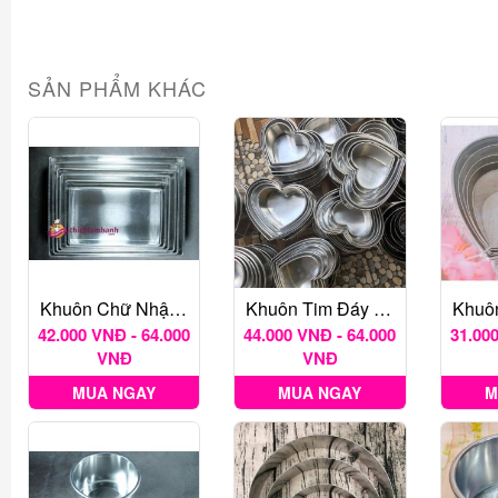
SẢN PHẨM KHÁC
Khuôn Chữ Nhật 3cm
Khuôn Tim Đáy Rời Nhiều Kích Thước
42.000 VNĐ - 64.000
44.000 VNĐ - 64.000
31.000
VNĐ
VNĐ
MUA NGAY
MUA NGAY
M