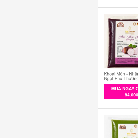
Khoai Môn - Nhâ
Ngọt Phú Thươn
MUA NGAY C
84.00