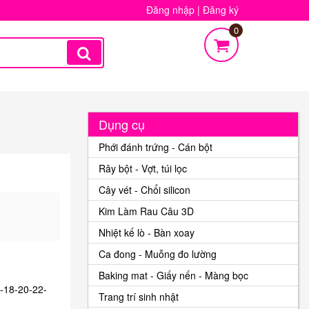
Đăng nhập
|
Đăng ký
0
Dụng cụ
Phới đánh trứng - Cán bột
Rây bột - Vợt, túi lọc
Cây vét - Chổi silicon
Kim Làm Rau Câu 3D
Nhiệt kế lò - Bàn xoay
Ca đong - Muỗng đo lường
Baking mat - Giấy nến - Màng bọc
6-18-20-22-
Trang trí sinh nhật