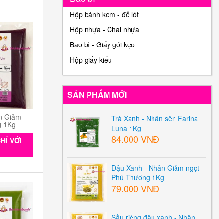
Hộp bánh kem - đế lót
Hộp nhựa - Chai nhựa
Bao bì - Giấy gói kẹo
Hộp giấy kiểu
SẢN PHẨM MỚI
n Giảm
Trà Xanh - Nhân sên Farina
g 1Kg
Luna 1Kg
84.000 VNĐ
HỈ VỚI
0
Đậu Xanh - Nhân Giảm ngọt
Phú Thương 1Kg
79.000 VNĐ
Sầu riêng đậu xanh - Nhân