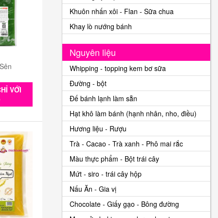
Khuôn nhấn xôi - Flan - Sữa chua
Khay lò nướng bánh
Nguyên liệu
 Sên
Whipping - topping kem bơ sữa
Đường - bột
HỈ VỚI
Đế bánh lạnh làm sẵn
0
Hạt khô làm bánh (hạnh nhân, nho, điều)
Hương liệu - Rượu
Trà - Cacao - Trà xanh - Phô mai rắc
Màu thực phẩm - Bột trái cây
Mứt - siro - trái cây hộp
Nấu Ăn - Gia vị
Chocolate - Giấy gạo - Bông đường