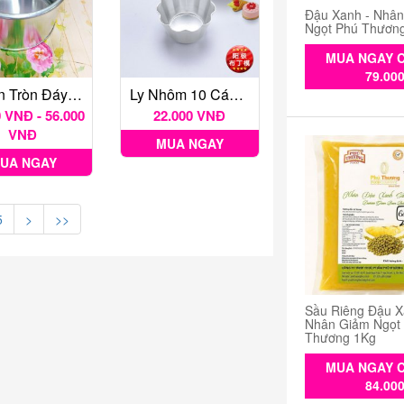
Đậu Xanh - Nhâ
Ngọt Phú Thươn
MUA NGAY C
79.00
Khuôn Tròn Đáy Liền Nhiều Kích Thước
Ly Nhôm 10 Cánh Hoa MC24
 VNĐ - 56.000
22.000 VNĐ
VNĐ
MUA NGAY
UA NGAY
5
>
>>
Sầu Riêng Đậu X
Nhân Giảm Ngọt
Thương 1Kg
MUA NGAY C
84.00