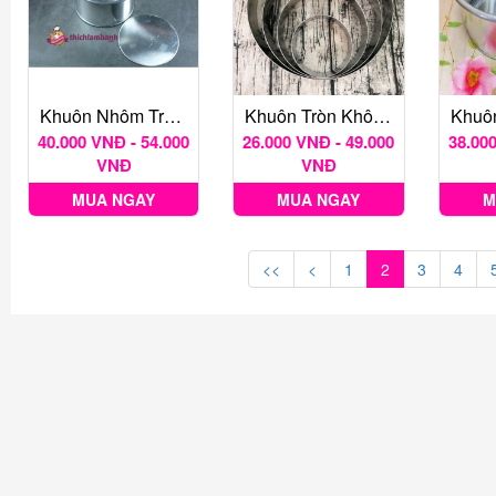
Khuôn Nhôm Tròn Đáy Rời Nhiều Kích Thước
Khuôn Tròn Không Đáy Nhiều Kích Thước
40.000 VNĐ - 54.000
26.000 VNĐ - 49.000
38.000
VNĐ
VNĐ
MUA NGAY
MUA NGAY
M
<<
<
1
2
3
4