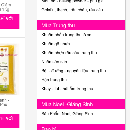
Men nở - baking powder - phụ gia
n Giảm
g 1Kg
Gelatin, thạch, trân châu, râu câu
HỈ VỚI
Mùa Trung thu
0
Khuôn nhấn trung thu lò xo
Khuôn gõ nhựa
Khuôn nhựa râu câu trung thu
Nhân sên sẵn
Bột - đường - nguyên liệu trung thu
Hộp trung thu
Khay - túi - hút ẩm trung thu
anh -
Mùa Noel -Giáng Sinh
 Phú
Sản Phẩm Noel, Giáng Sinh
HỈ VỚI
0
Bao bì