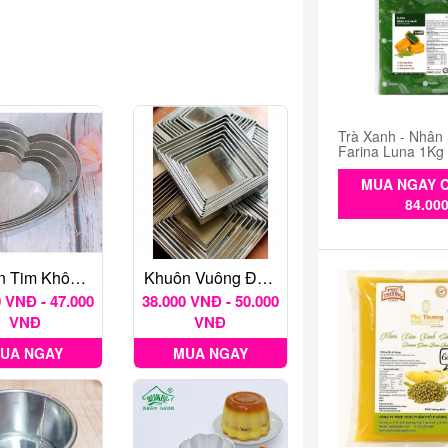
Trà Xanh - Nhân
Farina Luna 1Kg
MUA NGAY C
84.00
Khuôn Tim Không Đáy Nhiều Kích Thước
Khuôn Vuông Đáy Liền Nhiều Kích Thước
 VNĐ - 47.000
38.000 VNĐ - 50.000
VNĐ
VNĐ
UA NGAY
MUA NGAY