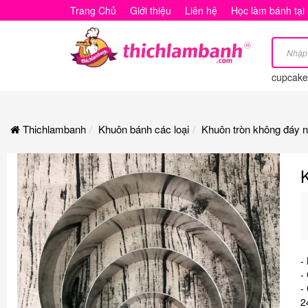
Khuôn
Trang Chủ
Giới thiệu
Liên hệ
Học làm bánh tại
tròn
không
cupcake
đáy
nhiều
Thichlambanh
Khuôn bánh các loại
Khuôn tròn không đáy n
kích
thước
-
-
-
2