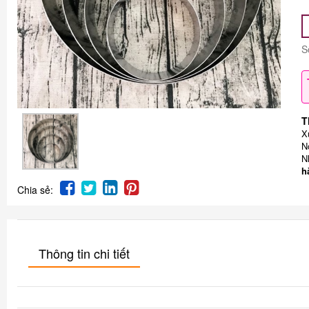
S
T
X
N
N
h
Chia sẻ:
Thông tin chi tiết