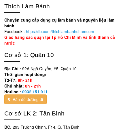
Thích Làm Bánh
Chuyên cung cấp dụng cụ làm bánh và nguyên liệu làm
bánh.
Facebook :
https://fb.com/thichlambanhchamcom
Giao hàng các quận tại Tp Hồ Chí Minh và tỉnh thành cả
nước
Cơ sở 1: Quận 10
Địa Chỉ :
92A Ngô Quyền, F5, Quận 10.
Thời gian hoạt đông:
T2-T7:
8h- 21h
Chủ nhật:
8h - 21h
Hotline :
0932.151.911
Bản đồ đường đi
Cơ sở LK 2: Tân Bình
ĐC:
293 Trường Chinh, F14, Q. Tân Bình