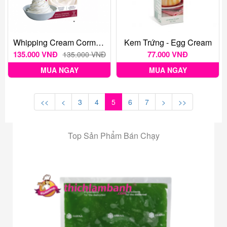
Whipping Cream Corman Sculpture 1L
Kem Trứng - Egg Cream
135.000 VNĐ
77.000 VNĐ
135.000 VNĐ
MUA NGAY
MUA NGAY
<<
<
3
4
5
6
7
>
>>
Top Sản Phẩm Bán Chạy