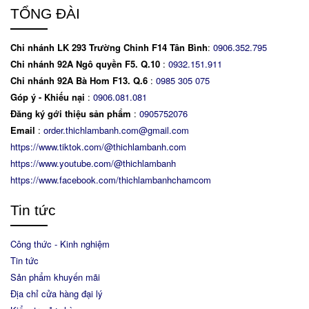
TỔNG ĐÀI
Chi nhánh LK 293 Trường Chinh F14 Tân Bình
:
0906.352.795
Chi nhánh 92A Ngô quyền F5. Q.10
:
0932.151.911
Chi nhánh 92A Bà Hom F13. Q.6
:
0
985 305 075
Góp ý - Khiếu nại
:
0906.081.081
Đăng ký gới thiệu sản phẩm
:
0905752076
Email
:
order.thichlambanh.com@gmail.com
https://www.tiktok.com/@thichlambanh.com
https://www.youtube.com/@thichlambanh
https://www.facebook.com/thichlambanhchamcom
Tin tức
Công thức - Kinh nghiệm
Tin tức
Sản phẩm khuyến mãi
Địa chỉ cửa hàng đại lý