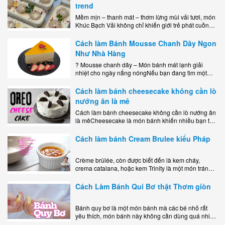
trend
Mềm mịn – thanh mát – thơm lừng mùi vải tươi, món
Khúc Bạch Vải không chỉ khiến giới trẻ phát cuồng
mà còn là lựa chọn hoàn hảo cho..
Cách làm Bánh Mousse Chanh Dây Ngon
Như Nhà Hàng
? Mousse chanh dây – Món bánh mát lạnh giải
nhiệt cho ngày nắng nóngNếu bạn đang tìm một
món tráng miệng vừa đẹp mắt, vừa ngon miệng lại
dễ..
Cách làm bánh cheesecake không cần lò
nướng ăn là mê
Cách làm bánh cheesecake không cần lò nướng ăn
là mêCheesecake là món bánh khiến nhiều bạn trẻ
mê mẩn nhờ hương vị béo ngậy, ngọt ngào của lớp
kem..
Cách làm bánh Cream Brulee kiểu Pháp
Crème brûlée, còn được biết đến là kem cháy,
crema catalana, hoặc kem Trinity là một món tráng
miệng bao gồm một lớp đế custard béo phủ với một
lớp..
Cách Làm Bánh Qui Bơ thật Thơm giòn
Bánh quy bơ là một món bánh mà các bé nhỏ rất
yêu thích, món bánh này không cần dùng quá nhiều
nguyên liệu hay quá cầu kỳ, cách làm..