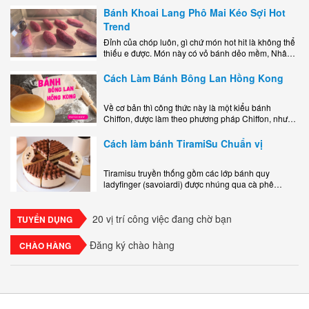
Bánh Khoai Lang Phô Mai Kéo Sợi Hot
Trend
Đỉnh của chóp luôn, gì chứ món hot hit là không thể
thiếu e được. Món này có vỏ bánh dẻo mềm, Nhân
phô mai béo ngậy kéo sợimùi Khoai..
Cách Làm Bánh Bông Lan Hồng Kong
Về cơ bản thì công thức này là một kiểu bánh
Chiffon, được làm theo phương pháp Chiffon, nhưng
nướng trong khuôn tròn hoàn toàn ổn. Bánh rất
ngon, làm..
Cách làm bánh TiramiSu Chuẩn vị
Tiramisu truyền thống gồm các lớp bánh quy
ladyfinger (savoiardi) được nhúng qua cà phê
espresso, xen kẽ với lớp kem béo mềm làm từ phô
mai mascarpone, trứng và..
20 vị trí công việc đang chờ bạn
TUYỂN DỤNG
Đăng ký chào hàng
CHÀO HÀNG