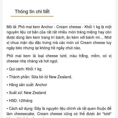
Thông tin chi tiết
Mô tả: Phô mai kem Anchor - Cream cheese - Khối 1 kg là một
nguyên liệu cơ bản của rất rất nhiều món tráng miệng hay còn
được dùng làm kem trang trí bánh, ăn kèm với bánh mì… Nhờ
vị chua mặn dịu đặc trưng mà các món có Cream cheese tuy
ngậy béo nhưng lại không hề ngấy chút nào.
Phô mai kem là loại cheese tươi, màu trắng, mềm, có vị
cheese nhẹ nhàng và hơi ngọt.
• Qui cách: Khối 1 kg.
• Thành phần: Sữa bò từ New Zealand.
• Hãng sản xuất: Anchor
• Xuất xứ: New Zealand
• HSD: 12tháng
• Cách sử dụng: Đây là nguyên liệu chính và rất quen thuộc để
làm cheesecake. Cream cheese cũng có thể được ăn "tươi"