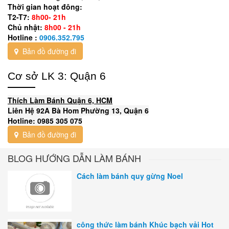
Thời gian hoạt đông:
T2-T7:
8h00- 21h
Chủ nhật:
8h00 - 21h
Hotline :
0906.352.795
Bản đồ đường đi
Cơ sở LK 3: Quận 6
Thích Làm Bánh Quận 6, HCM
Liên Hệ 92A Bà Hom Phường 13, Quận 6
Hotline: 0985 305 075
Bản đồ đường đi
BLOG HƯỚNG DẪN LÀM BÁNH
Cách làm bánh quy gừng Noel
công thức làm bánh Khúc bạch vải Hot