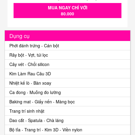
MUA NGAY CHỈ VỚI
80.000
Dụng cụ
Phới đánh trứng - Cán bột
Rây bột - Vợt, túi lọc
Cây vét - Chổi silicon
Kim Làm Rau Câu 3D
Nhiệt kế lò - Bàn xoay
Ca đong - Muỗng đo lường
Baking mat - Giấy nến - Màng bọc
Trang trí sinh nhật
Dao cắt - Spatula - Chà láng
Bộ tỉa - Trang trí - Kim 3D - Viền nylon