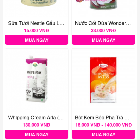
Sữa Tươi Nestle Gấu Lon Thái Lan (140ml)
Nước Cốt Dừa Wonderfarm 400ml
15.000 VNĐ
33.000 VNĐ
MUA NGAY
MUA NGAY
Whipping Cream Arla (Tím) 30% 1L
Bột Kem Béo Pha Trà Sữa Indo Luave MT35
130.000 VNĐ
18.000 VNĐ - 140.000 VNĐ
MUA NGAY
MUA NGAY