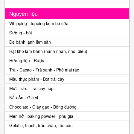
Nguyên liệu
Whipping - topping kem bơ sữa
Đường - bột
Đế bánh lạnh làm sẵn
Hạt khô làm bánh (hạnh nhân, nho, điều)
Hương liệu - Rượu
Trà - Cacao - Trà xanh - Phô mai rắc
Màu thực phẩm - Bột trái cây
Mứt - siro - trái cây hộp
Nấu Ăn - Gia vị
Chocolate - Giấy gạo - Bông đường
Men nở - baking powder - phụ gia
Gelatin, thạch, trân châu, râu câu