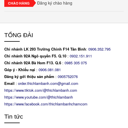
Đăng ký chào hàng
CHÀO HÀNG
TỔNG ĐÀI
Chi nhánh LK 293 Trường Chinh F14 Tân Bình
:
0906.352.795
Chi nhánh 92A Ngô quyền F5. Q.10
:
0932.151.911
Chi nhánh 92A Bà Hom F13. Q.6
:
0
985 305 075
Góp ý - Khiếu nại
:
0906.081.081
Đăng ký gới thiệu sản phẩm
:
0905752076
Email
:
order.thichlambanh.com@gmail.com
https://www.tiktok.com/@thichlambanh.com
https://www.youtube.com/@thichlambanh
https://www.facebook.com/thichlambanhchamcom
Tin tức