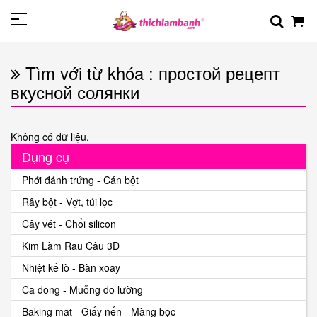
Tìm với từ khóa : простой рецепт
вкусной солянки
Không có dữ liệu.
Dụng cụ
Phới đánh trứng - Cán bột
Rây bột - Vợt, túi lọc
Cây vét - Chổi silicon
Kim Làm Rau Câu 3D
Nhiệt kế lò - Bàn xoay
Ca đong - Muỗng đo lường
Baking mat - Giấy nến - Màng bọc