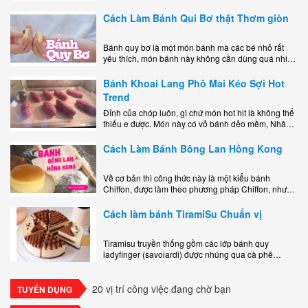
miệng bao gồm một lớp đế custard béo phủ với một
lớp..
Cách Làm Bánh Qui Bơ thật Thơm giòn
Bánh quy bơ là một món bánh mà các bé nhỏ rất
yêu thích, món bánh này không cần dùng quá nhiều
nguyên liệu hay quá cầu kỳ, cách làm..
Bánh Khoai Lang Phô Mai Kéo Sợi Hot
Trend
Đỉnh của chóp luôn, gì chứ món hot hit là không thể
thiếu e được. Món này có vỏ bánh dẻo mềm, Nhân
phô mai béo ngậy kéo sợimùi Khoai..
Cách Làm Bánh Bông Lan Hồng Kong
Về cơ bản thì công thức này là một kiểu bánh
Chiffon, được làm theo phương pháp Chiffon, nhưng
nướng trong khuôn tròn hoàn toàn ổn. Bánh rất
ngon, làm..
Cách làm bánh TiramiSu Chuẩn vị
Tiramisu truyền thống gồm các lớp bánh quy
ladyfinger (savoiardi) được nhúng qua cà phê
espresso, xen kẽ với lớp kem béo mềm làm từ phô
mai mascarpone, trứng và..
20 vị trí công việc đang chờ bạn
TUYỂN DỤNG