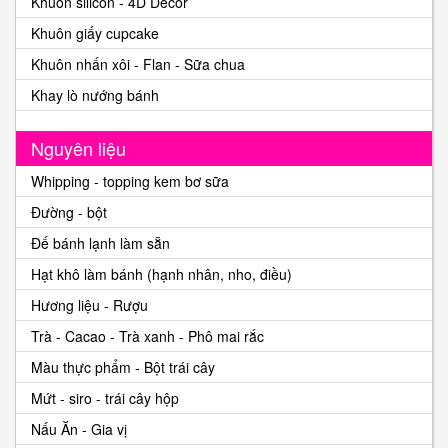
Khuôn silicon - 4D Decor
Khuôn giấy cupcake
Khuôn nhấn xôi - Flan - Sữa chua
Khay lò nướng bánh
Nguyên liệu
Whipping - topping kem bơ sữa
Đường - bột
Đế bánh lạnh làm sẵn
Hạt khô làm bánh (hạnh nhân, nho, điều)
Hương liệu - Rượu
Trà - Cacao - Trà xanh - Phô mai rắc
Màu thực phẩm - Bột trái cây
Mứt - siro - trái cây hộp
Nấu Ăn - Gia vị