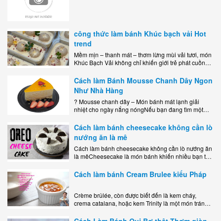
công thức làm bánh Khúc bạch vải Hot
trend
Mềm mịn – thanh mát – thơm lừng mùi vải tươi, món
Khúc Bạch Vải không chỉ khiến giới trẻ phát cuồng
mà còn là lựa chọn hoàn hảo cho..
Cách làm Bánh Mousse Chanh Dây Ngon
Như Nhà Hàng
? Mousse chanh dây – Món bánh mát lạnh giải
nhiệt cho ngày nắng nóngNếu bạn đang tìm một
món tráng miệng vừa đẹp mắt, vừa ngon miệng lại
dễ..
Cách làm bánh cheesecake không cần lò
nướng ăn là mê
Cách làm bánh cheesecake không cần lò nướng ăn
là mêCheesecake là món bánh khiến nhiều bạn trẻ
mê mẩn nhờ hương vị béo ngậy, ngọt ngào của lớp
kem..
Cách làm bánh Cream Brulee kiểu Pháp
Crème brûlée, còn được biết đến là kem cháy,
crema catalana, hoặc kem Trinity là một món tráng
miệng bao gồm một lớp đế custard béo phủ với một
lớp..
Cách Làm Bánh Qui Bơ thật Thơm giòn