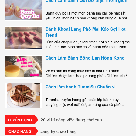
Bánh quy bơ là một món bánh mà các bé nhỏ rất
yêu thích, món bánh này không cần dùng quá nhiều
nguyên liệu hay quá cầu kỳ, cách làm..
Bánh Khoai Lang Phô Mai Kéo Sợi Hot
Trend
Đỉnh của chóp luôn, gì chứ món hot hit là không thể
thiếu e được. Món này có vỏ bánh dẻo mềm, Nhân
phô mai béo ngậy kéo sợimùi Khoai..
Cách Làm Bánh Bông Lan Hồng Kong
Về cơ bản thì công thức này là một kiểu bánh
Chiffon, được làm theo phương pháp Chiffon, nhưng
nướng trong khuôn tròn hoàn toàn ổn. Bánh rất
ngon, làm..
Cách làm bánh TiramiSu Chuẩn vị
Tiramisu truyền thống gồm các lớp bánh quy
ladyfinger (savoiardi) được nhúng qua cà phê
espresso, xen kẽ với lớp kem béo mềm làm từ phô
mai mascarpone, trứng và..
20 vị trí công việc đang chờ bạn
TUYỂN DỤNG
Đăng ký chào hàng
CHÀO HÀNG