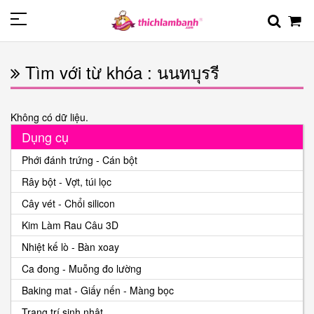
Tìm với từ khóa : นนทบุรรี
Không có dữ liệu.
Dụng cụ
Phới đánh trứng - Cán bột
Rây bột - Vợt, túi lọc
Cây vét - Chổi silicon
Kim Làm Rau Câu 3D
Nhiệt kế lò - Bàn xoay
Ca đong - Muỗng đo lường
Baking mat - Giấy nến - Màng bọc
Trang trí sinh nhật