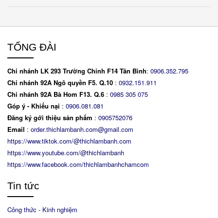
TỔNG ĐÀI
Chi nhánh LK 293 Trường Chinh F14 Tân Bình
:
0906.352.795
Chi nhánh 92A Ngô quyền F5. Q.10
:
0932.151.911
Chi nhánh 92A Bà Hom F13. Q.6
:
0
985 305 075
Góp ý - Khiếu nại
:
0906.081.081
Đăng ký gới thiệu sản phẩm
:
0905752076
Email
:
order.thichlambanh.com@gmail.com
https://www.tiktok.com/@thichlambanh.com
https://www.youtube.com/@thichlambanh
https://www.facebook.com/thichlambanhchamcom
Tin tức
Công thức - Kinh nghiệm