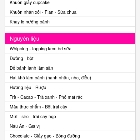
Khuôn giấy cupcake
Khuôn nhấn xôi - Flan - Sữa chua
Khay lò nướng bánh
Nguyên liệu
Whipping - topping kem bơ sữa
Đường - bột
Đế bánh lạnh làm sẵn
Hạt khô làm bánh (hạnh nhân, nho, điều)
Hương liệu - Rượu
Trà - Cacao - Trà xanh - Phô mai rắc
Màu thực phẩm - Bột trái cây
Mứt - siro - trái cây hộp
Nấu Ăn - Gia vị
Chocolate - Giấy gạo - Bông đường