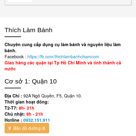
Thích Làm Bánh
Chuyên cung cấp dụng cụ làm bánh và nguyên liệu làm
bánh.
Facebook :
https://fb.com/thichlambanhchamcom
Giao hàng các quận tại Tp Hồ Chí Minh và tỉnh thành cả
nước
Cơ sở 1: Quận 10
Địa Chỉ :
92A Ngô Quyền, F5, Quận 10.
Thời gian hoạt đông:
T2-T7:
8h- 21h
Chủ nhật:
8h - 21h
Hotline :
0932.151.911
Bản đồ đường đi