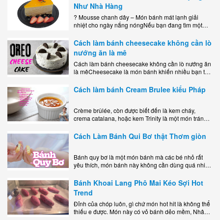
Như Nhà Hàng
? Mousse chanh dây – Món bánh mát lạnh giải
nhiệt cho ngày nắng nóngNếu bạn đang tìm một
món tráng miệng vừa đẹp mắt, vừa ngon miệng lại
dễ..
Cách làm bánh cheesecake không cần lò
nướng ăn là mê
Cách làm bánh cheesecake không cần lò nướng ăn
là mêCheesecake là món bánh khiến nhiều bạn trẻ
mê mẩn nhờ hương vị béo ngậy, ngọt ngào của lớp
kem..
Cách làm bánh Cream Brulee kiểu Pháp
Crème brûlée, còn được biết đến là kem cháy,
crema catalana, hoặc kem Trinity là một món tráng
miệng bao gồm một lớp đế custard béo phủ với một
lớp..
Cách Làm Bánh Qui Bơ thật Thơm giòn
Bánh quy bơ là một món bánh mà các bé nhỏ rất
yêu thích, món bánh này không cần dùng quá nhiều
nguyên liệu hay quá cầu kỳ, cách làm..
Bánh Khoai Lang Phô Mai Kéo Sợi Hot
Trend
Đỉnh của chóp luôn, gì chứ món hot hit là không thể
thiếu e được. Món này có vỏ bánh dẻo mềm, Nhân
phô mai béo ngậy kéo sợimùi Khoai..