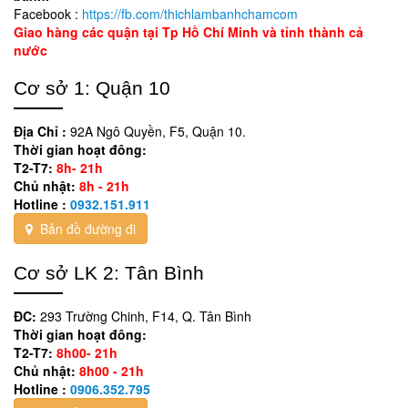
Facebook :
https://fb.com/thichlambanhchamcom
Giao hàng các quận tại Tp Hồ Chí Minh và tỉnh thành cả
nước
Cơ sở 1: Quận 10
Địa Chỉ :
92A Ngô Quyền, F5, Quận 10.
Thời gian hoạt đông:
T2-T7:
8h- 21h
Chủ nhật:
8h - 21h
Hotline :
0932.151.911
Bản đồ đường đi
Cơ sở LK 2: Tân Bình
ĐC:
293 Trường Chinh, F14, Q. Tân Bình
Thời gian hoạt đông:
T2-T7:
8h00- 21h
Chủ nhật:
8h00 - 21h
Hotline :
0906.352.795