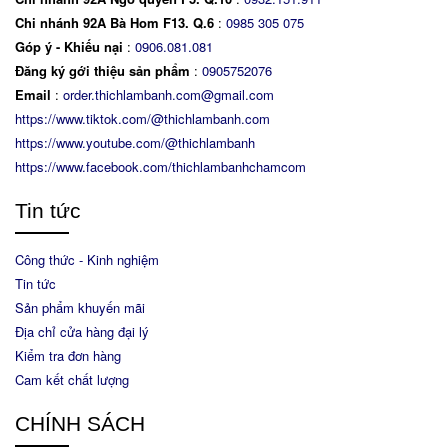
Chi nhánh 92A Bà Hom F13. Q.6
:
0
985 305 075
Góp ý - Khiếu nại
:
0906.081.081
Đăng ký gới thiệu sản phẩm
:
0905752076
Email
:
order.thichlambanh.com@gmail.com
https://www.tiktok.com/@thichlambanh.com
https://www.youtube.com/@thichlambanh
https://www.facebook.com/thichlambanhchamcom
Tin tức
Công thức - Kinh nghiệm
Tin tức
Sản phẩm khuyến mãi
Địa chỉ cửa hàng đại lý
Kiểm tra đơn hàng
Cam kết chất lượng
CHÍNH SÁCH