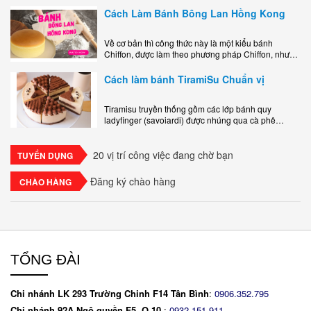
Cách Làm Bánh Bông Lan Hồng Kong
Về cơ bản thì công thức này là một kiểu bánh
Chiffon, được làm theo phương pháp Chiffon, nhưng
nướng trong khuôn tròn hoàn toàn ổn. Bánh rất
ngon, làm..
Cách làm bánh TiramiSu Chuẩn vị
Tiramisu truyền thống gồm các lớp bánh quy
ladyfinger (savoiardi) được nhúng qua cà phê
espresso, xen kẽ với lớp kem béo mềm làm từ phô
mai mascarpone, trứng và..
20 vị trí công việc đang chờ bạn
TUYỂN DỤNG
Đăng ký chào hàng
CHÀO HÀNG
TỔNG ĐÀI
Chi nhánh LK 293 Trường Chinh F14 Tân Bình
:
0906.352.795
Chi nhánh 92A Ngô quyền F5. Q.10
:
0932.151.911