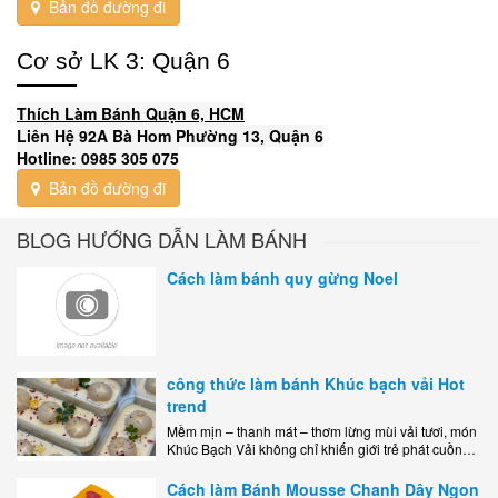
Bản đồ đường đi
Cơ sở LK 3: Quận 6
Thích Làm Bánh Quận 6, HCM
Liên Hệ 92A Bà Hom Phường 13, Quận 6
Hotline: 0985 305 075
Bản đồ đường đi
BLOG HƯỚNG DẪN LÀM BÁNH
Cách làm bánh quy gừng Noel
công thức làm bánh Khúc bạch vải Hot
trend
Mềm mịn – thanh mát – thơm lừng mùi vải tươi, món
Khúc Bạch Vải không chỉ khiến giới trẻ phát cuồng
mà còn là lựa chọn hoàn hảo cho..
Cách làm Bánh Mousse Chanh Dây Ngon