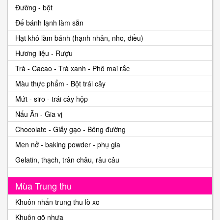
Đường - bột
Đế bánh lạnh làm sẵn
Hạt khô làm bánh (hạnh nhân, nho, điều)
Hương liệu - Rượu
Trà - Cacao - Trà xanh - Phô mai rắc
Màu thực phẩm - Bột trái cây
Mứt - siro - trái cây hộp
Nấu Ăn - Gia vị
Chocolate - Giấy gạo - Bông đường
Men nở - baking powder - phụ gia
Gelatin, thạch, trân châu, râu câu
Mùa Trung thu
Khuôn nhấn trung thu lò xo
Khuôn gõ nhựa