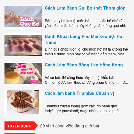
miệng bao gồm một lớp đế custard béo phủ với một
lớp..
Cách Làm Bánh Qui Bơ thật Thơm giòn
Bánh quy bơ là một món bánh mà các bé nhỏ rất
yêu thích, món bánh này không cần dùng quá nhiều
nguyên liệu hay quá cầu kỳ, cách làm..
Bánh Khoai Lang Phô Mai Kéo Sợi Hot
Trend
Đỉnh của chóp luôn, gì chứ món hot hit là không thể
thiếu e được. Món này có vỏ bánh dẻo mềm, Nhân
phô mai béo ngậy kéo sợimùi Khoai..
Cách Làm Bánh Bông Lan Hồng Kong
Về cơ bản thì công thức này là một kiểu bánh
Chiffon, được làm theo phương pháp Chiffon, nhưng
nướng trong khuôn tròn hoàn toàn ổn. Bánh rất
ngon, làm..
Cách làm bánh TiramiSu Chuẩn vị
Tiramisu truyền thống gồm các lớp bánh quy
ladyfinger (savoiardi) được nhúng qua cà phê
espresso, xen kẽ với lớp kem béo mềm làm từ phô
mai mascarpone, trứng và..
20 vị trí công việc đang chờ bạn
TUYỂN DỤNG