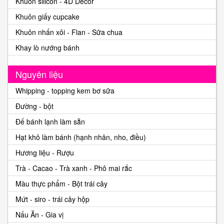
Khuôn silicon - 4D Decor
Khuôn giấy cupcake
Khuôn nhấn xôi - Flan - Sữa chua
Khay lò nướng bánh
Nguyên liệu
Whipping - topping kem bơ sữa
Đường - bột
Đế bánh lạnh làm sẵn
Hạt khô làm bánh (hạnh nhân, nho, điều)
Hương liệu - Rượu
Trà - Cacao - Trà xanh - Phô mai rắc
Màu thực phẩm - Bột trái cây
Mứt - siro - trái cây hộp
Nấu Ăn - Gia vị