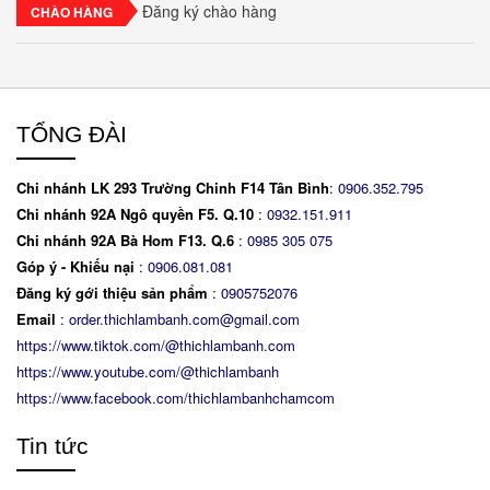
Đăng ký chào hàng
CHÀO HÀNG
TỔNG ĐÀI
Chi nhánh LK 293 Trường Chinh F14 Tân Bình
:
0906.352.795
Chi nhánh 92A Ngô quyền F5. Q.10
:
0932.151.911
Chi nhánh 92A Bà Hom F13. Q.6
:
0
985 305 075
Góp ý - Khiếu nại
:
0906.081.081
Đăng ký gới thiệu sản phẩm
:
0905752076
Email
:
order.thichlambanh.com@gmail.com
https://www.tiktok.com/@thichlambanh.com
https://www.youtube.com/@thichlambanh
https://www.facebook.com/thichlambanhchamcom
Tin tức