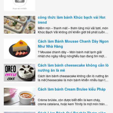
công thức làm bánh Khúc bạch vải Hot
trend
Mềm mịn – thanh mát – thơm lừng mùi vải tươi, món
Khúc Bạch Vải không chỉ khiến giới trẻ phát cuồng
mà còn là lựa chọn hoàn hảo cho..
Cách làm Bánh Mousse Chanh Dây Ngon
Như Nhà Hàng
? Mousse chanh dây – Món bánh mát lạnh giải
nhiệt cho ngày nắng nóngNếu bạn đang tìm một
món tráng miệng vừa đẹp mắt, vừa ngon miệng lại
dễ..
Cách làm bánh cheesecake không cần lò
nướng ăn là mê
Cách làm bánh cheesecake không cần lò nướng ăn
là mêCheesecake là món bánh khiến nhiều bạn trẻ
mê mẩn nhờ hương vị béo ngậy, ngọt ngào của lớp
kem..
Cách làm bánh Cream Brulee kiểu Pháp
Crème brûlée, còn được biết đến là kem cháy,
crema catalana, hoặc kem Trinity là một món tráng
miệng bao gồm một lớp đế custard béo phủ với một
lớp..
Cách Làm Bánh Qui Bơ thật Thơm giòn