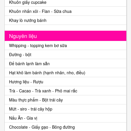
Khuôn giấy cupcake
Khuôn nhấn xôi - Flan - Sữa chua
Khay lò nướng bánh
Nguyên liệu
Whipping - topping kem bơ sữa
Đường - bột
Đế bánh lạnh làm sẵn
Hạt khô làm bánh (hạnh nhân, nho, điều)
Hương liệu - Rượu
Trà - Cacao - Trà xanh - Phô mai rắc
Màu thực phẩm - Bột trái cây
Mứt - siro - trái cây hộp
Nấu Ăn - Gia vị
Chocolate - Giấy gạo - Bông đường