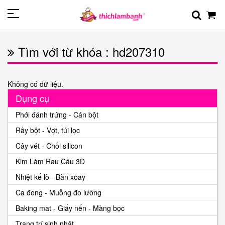
Tìm với từ khóa : hd207310
Không có dữ liệu.
Dụng cụ
Phới đánh trứng - Cán bột
Rây bột - Vợt, túi lọc
Cây vét - Chổi silicon
Kim Làm Rau Câu 3D
Nhiệt kế lò - Bàn xoay
Ca đong - Muỗng đo lường
Baking mat - Giấy nến - Màng bọc
Trang trí sinh nhật