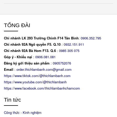
TỔNG ĐÀI
Chi nhánh LK 293 Trường Chinh F14 Tân Bình
:
0906.352.795
Chi nhánh 92A Ngô quyền F5. Q.10
:
0932.151.911
Chi nhánh 92A Bà Hom F13. Q.6
:
0
985 305 075
Góp ý - Khiếu nại
:
0906.081.081
Đăng ký gới thiệu sản phẩm
:
0905752076
Email
:
order.thichlambanh.com@gmail.com
https://www.tiktok.com/@thichlambanh.com
https://www.youtube.com/@thichlambanh
https://www.facebook.com/thichlambanhchamcom
Tin tức
Công thức - Kinh nghiệm