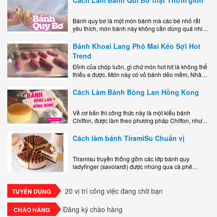
Bánh quy bơ là một món bánh mà các bé nhỏ rất
yêu thích, món bánh này không cần dùng quá nhiều
nguyên liệu hay quá cầu kỳ, cách làm..
Bánh Khoai Lang Phô Mai Kéo Sợi Hot
Trend
Đỉnh của chóp luôn, gì chứ món hot hit là không thể
thiếu e được. Món này có vỏ bánh dẻo mềm, Nhân
phô mai béo ngậy kéo sợimùi Khoai..
Cách Làm Bánh Bông Lan Hồng Kong
Về cơ bản thì công thức này là một kiểu bánh
Chiffon, được làm theo phương pháp Chiffon, nhưng
nướng trong khuôn tròn hoàn toàn ổn. Bánh rất
ngon, làm..
Cách làm bánh TiramiSu Chuẩn vị
Tiramisu truyền thống gồm các lớp bánh quy
ladyfinger (savoiardi) được nhúng qua cà phê
espresso, xen kẽ với lớp kem béo mềm làm từ phô
mai mascarpone, trứng và..
20 vị trí công việc đang chờ bạn
TUYỂN DỤNG
Đăng ký chào hàng
CHÀO HÀNG