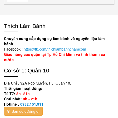
Thích Làm Bánh
Chuyên cung cấp dụng cụ làm bánh và nguyên liệu làm
bánh.
Facebook :
https://fb.com/thichlambanhchamcom
Giao hàng các quận tại Tp Hồ Chí Minh và tỉnh thành cả
nước
Cơ sở 1: Quận 10
Địa Chỉ :
92A Ngô Quyền, F5, Quận 10.
Thời gian hoạt đông:
T2-T7:
8h- 21h
Chủ nhật:
8h - 21h
Hotline :
0932.151.911
Bản đồ đường đi