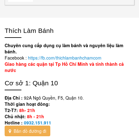
Thích Làm Bánh
Chuyên cung cấp dụng cụ làm bánh và nguyên liệu làm
bánh.
Facebook :
https://fb.com/thichlambanhchamcom
Giao hàng các quận tại Tp Hồ Chí Minh và tỉnh thành cả
nước
Cơ sở 1: Quận 10
Địa Chỉ :
92A Ngô Quyền, F5, Quận 10.
Thời gian hoạt đông:
T2-T7:
8h- 21h
Chủ nhật:
8h - 21h
Hotline :
0932.151.911
Bản đồ đường đi