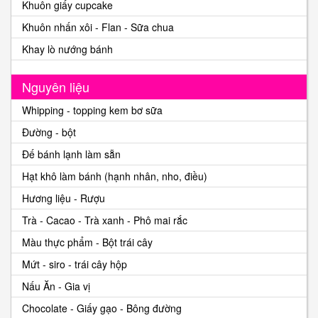
Khuôn giấy cupcake
Khuôn nhấn xôi - Flan - Sữa chua
Khay lò nướng bánh
Nguyên liệu
Whipping - topping kem bơ sữa
Đường - bột
Đế bánh lạnh làm sẵn
Hạt khô làm bánh (hạnh nhân, nho, điều)
Hương liệu - Rượu
Trà - Cacao - Trà xanh - Phô mai rắc
Màu thực phẩm - Bột trái cây
Mứt - siro - trái cây hộp
Nấu Ăn - Gia vị
Chocolate - Giấy gạo - Bông đường