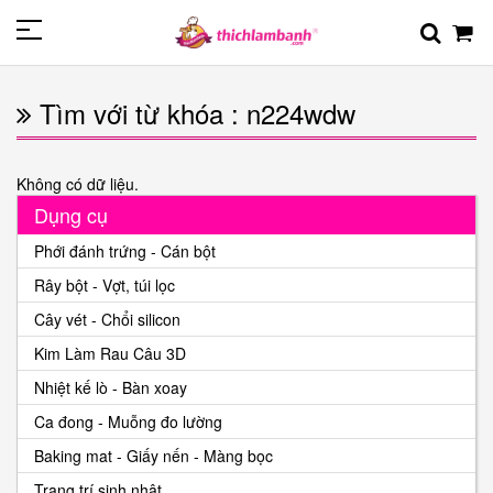
Tìm với từ khóa : n224wdw
Không có dữ liệu.
Dụng cụ
Phới đánh trứng - Cán bột
Rây bột - Vợt, túi lọc
Cây vét - Chổi silicon
Kim Làm Rau Câu 3D
Nhiệt kế lò - Bàn xoay
Ca đong - Muỗng đo lường
Baking mat - Giấy nến - Màng bọc
Trang trí sinh nhật