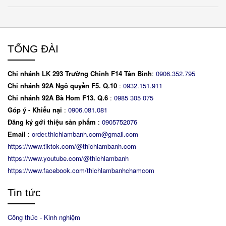
TỔNG ĐÀI
Chi nhánh LK 293 Trường Chinh F14 Tân Bình
:
0906.352.795
Chi nhánh 92A Ngô quyền F5. Q.10
:
0932.151.911
Chi nhánh 92A Bà Hom F13. Q.6
:
0
985 305 075
Góp ý - Khiếu nại
:
0906.081.081
Đăng ký gới thiệu sản phẩm
:
0905752076
Email
:
order.thichlambanh.com@gmail.com
https://www.tiktok.com/@thichlambanh.com
https://www.youtube.com/@thichlambanh
https://www.facebook.com/thichlambanhchamcom
Tin tức
Công thức - Kinh nghiệm