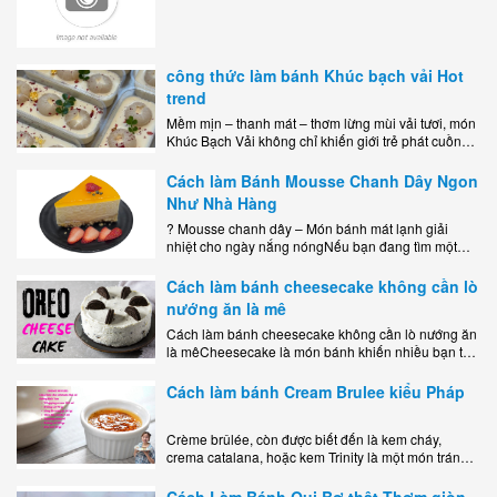
công thức làm bánh Khúc bạch vải Hot
trend
Mềm mịn – thanh mát – thơm lừng mùi vải tươi, món
Khúc Bạch Vải không chỉ khiến giới trẻ phát cuồng
mà còn là lựa chọn hoàn hảo cho..
Cách làm Bánh Mousse Chanh Dây Ngon
Như Nhà Hàng
? Mousse chanh dây – Món bánh mát lạnh giải
nhiệt cho ngày nắng nóngNếu bạn đang tìm một
món tráng miệng vừa đẹp mắt, vừa ngon miệng lại
dễ..
Cách làm bánh cheesecake không cần lò
nướng ăn là mê
Cách làm bánh cheesecake không cần lò nướng ăn
là mêCheesecake là món bánh khiến nhiều bạn trẻ
mê mẩn nhờ hương vị béo ngậy, ngọt ngào của lớp
kem..
Cách làm bánh Cream Brulee kiểu Pháp
Crème brûlée, còn được biết đến là kem cháy,
crema catalana, hoặc kem Trinity là một món tráng
miệng bao gồm một lớp đế custard béo phủ với một
lớp..
Cách Làm Bánh Qui Bơ thật Thơm giòn