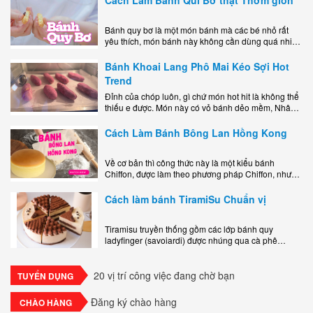
Bánh quy bơ là một món bánh mà các bé nhỏ rất
yêu thích, món bánh này không cần dùng quá nhiều
nguyên liệu hay quá cầu kỳ, cách làm..
Bánh Khoai Lang Phô Mai Kéo Sợi Hot
Trend
Đỉnh của chóp luôn, gì chứ món hot hit là không thể
thiếu e được. Món này có vỏ bánh dẻo mềm, Nhân
phô mai béo ngậy kéo sợimùi Khoai..
Cách Làm Bánh Bông Lan Hồng Kong
Về cơ bản thì công thức này là một kiểu bánh
Chiffon, được làm theo phương pháp Chiffon, nhưng
nướng trong khuôn tròn hoàn toàn ổn. Bánh rất
ngon, làm..
Cách làm bánh TiramiSu Chuẩn vị
Tiramisu truyền thống gồm các lớp bánh quy
ladyfinger (savoiardi) được nhúng qua cà phê
espresso, xen kẽ với lớp kem béo mềm làm từ phô
mai mascarpone, trứng và..
20 vị trí công việc đang chờ bạn
TUYỂN DỤNG
Đăng ký chào hàng
CHÀO HÀNG